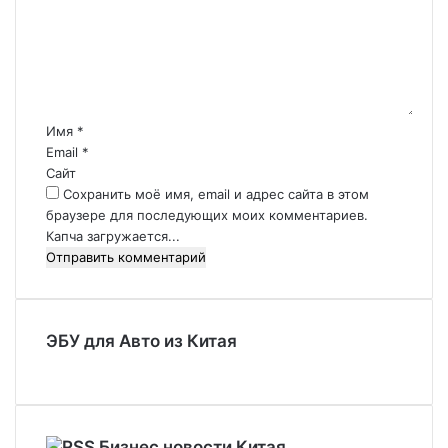
м
е
н
т
а
р
Имя
*
и
Email
*
й
Сайт
*
Сохранить моё имя, email и адрес сайта в этом
браузере для последующих моих комментариев.
Капча загружается...
ЭБУ для Авто из Китая
Бизнес новости Китая