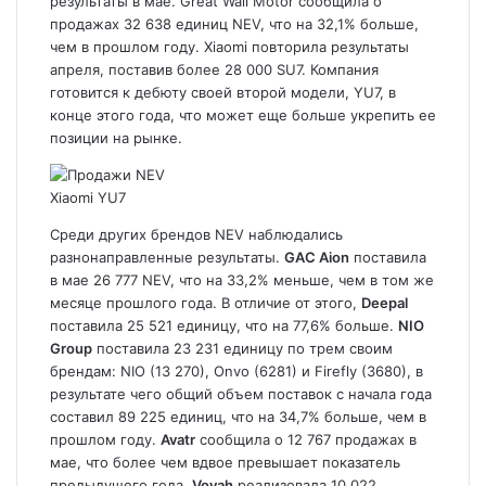
результаты в мае. Great Wall Motor сообщила о
продажах 32 638 единиц NEV, что на 32,1% больше,
чем в прошлом году. Xiaomi повторила результаты
апреля, поставив более 28 000
SU7
. Компания
готовится к дебюту своей второй модели,
YU7
, в
конце этого года, что может еще больше укрепить ее
позиции на рынке.
Xiaomi YU7
Среди других брендов NEV наблюдались
разнонаправленные результаты.
GAC Aion
поставила
в мае 26 777 NEV, что на 33,2% меньше, чем в том же
месяце прошлого года. В отличие от этого,
Deepal
поставила 25 521 единицу, что на 77,6% больше.
NIO
Group
поставила 23 231 единицу по трем своим
брендам: NIO (13 270), Onvo (6281) и Firefly (3680), в
результате чего общий объем поставок с начала года
составил 89 225 единиц, что на 34,7% больше, чем в
прошлом году.
Avatr
сообщила о 12 767 продажах в
мае, что более чем вдвое превышает показатель
предыдущего года.
Voyah
реализовала 10 022