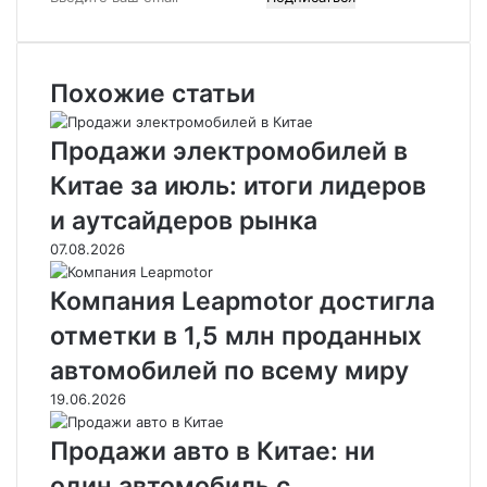
в
е
д
Похожие статьи
и
т
е
Продажи электромобилей в
в
а
Китае за июль: итоги лидеров
ш
и аутсайдеров рынка
e
m
07.08.2026
a
i
Компания Leapmotor достигла
l
отметки в 1,5 млн проданных
автомобилей по всему миру
19.06.2026
Продажи авто в Китае: ни
один автомобиль с