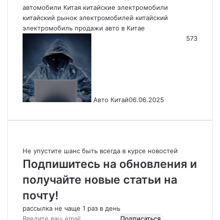
n
a
s
i
s
т
автомобили Китая
китайские электромобили
китайский рынок электромобилей
китайский
i
m
A
l
s
п
электромобиль
продажи авто в Китае
k
p
e
р
573
i
p
n
а
g
в
e
и
r
т
Авто Китай
06.06.2025
ь
Не упустите шанс быть всегда в курсе новостей
Подпишитесь на обновления и
получайте новые статьи на
почту!
рассылка не чаще 1 раз в день
В