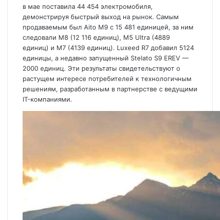
в мае поставила 44 454 электромобиля,
демонстрируя быстрый выход на рынок. Самым
продаваемым был
Aito M9
с 15 481 единицей, за ним
следовали
M8
(12 116 единиц),
M5 Ultra
(4889
единиц) и
M7
(4139 единиц).
Luxeed R7
добавил 5124
единицы, а недавно запущенный Stelato S9 EREV —
2000 единиц. Эти результаты свидетельствуют о
растущем интересе потребителей к технологичным
решениям, разработанным в партнерстве с ведущими
IT-компаниями.