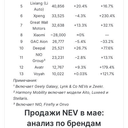
Lixiang (Li
5
40,856
+20.4%
+16.7%
Auto)
6
Xpeng
33,525
–4.3%
+230.4%
Great Wall
7
32,638
+13.3%
+32.1%
Motors
8
Xiaomi
~28,000
≈0%
—
9
GAC Aion
26,777
–5.4%
–33.2%
10
Deepal
25,521
+26.7%
+77.6%
NIO
11
23,231
–2.8%
+13.1%
Group³
12
Avatr
12,767
+9.3%
+179.4%
13
Voyah
10,022
+0.03%
+121.7%
Примечания:
¹ Включает Geely Galaxy, Lynk & Co NEVs и Zeekr.
² Harmony Mobility включает модели Aito, Luxeed и
Stellaris.
³ Включает NIO, Firefly и Onvo
Продажи NEV в мае:
анализ по брендам