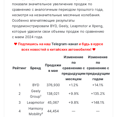
показали значительное увеличение продаж по
сравнению с аналогичным периодом прошлого года,
несмотря на незначительные месячные колебания.
Особенно впечатляющие результаты
продемонстрировали BYD, Geely, Leapmotor и Xpeng,
которые удвоили свои объемы продаж по сравнению
с маем 2024 года.
♥ Подпишись на наш
Telegram-канал
и будь в курсе
всех новостей о китайских автомобилях! ♥
Изменение
Изменение
по
по
Продажи
Рейтинг
Бренд
сравнению с
сравнению с
в мае
предыдущим
предыдущим
месяцем
годом
1
BYD
376,930
+1.2%
+14.1%
Geely
2
138,021
+9.9%
+135.2%
Group¹
3
Leapmotor
45,067
+9.8%
+148.1%
Harmony
4
44,454
—
—
Mobility²