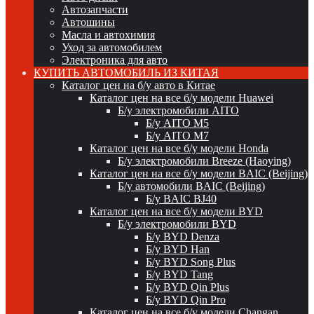
Автозапчасти
Автошины
Масла и автохимия
Уход за автомобилем
Электроника для авто
КУПИТЬ АВТОМОБИЛЬ ИЗ КИТАЯ
Каталог цен на б/у авто в Китае
Каталог цен на все б/у модели Huawei
Б/у электромобили AITO
Б/у AITO M5
Б/у AITO M7
Каталог цен на все б/у модели Honda
Б/у электромобили Breeze (Haoying)
Каталог цен на все б/у модели BAIC (Beijing)
Б/у автомобили BAIC (Beijing)
Б/у BAIC BJ40
Каталог цен на все б/у модели BYD
Б/у электромобили BYD
Б/у BYD Denza
Б/у BYD Han
Б/у BYD Song Plus
Б/у BYD Tang
Б/у BYD Qin Plus
Б/у BYD Qin Pro
Каталог цен на все б/у модели Changan