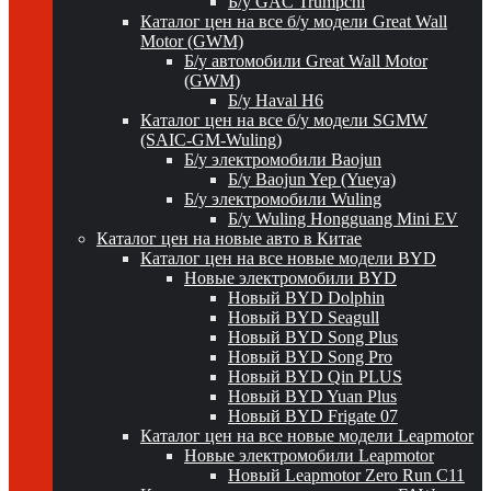
Б/у GAC Trumpchi
Каталог цен на все б/у модели Great Wall
Motor (GWM)
Б/у автомобили Great Wall Motor
(GWM)
Б/у Haval H6
Каталог цен на все б/у модели SGMW
(SAIC-GM-Wuling)
Б/у электромобили Baojun
Б/у Baojun Yep (Yueya)
Б/у электромобили Wuling
Б/у Wuling Hongguang Mini EV
Каталог цен на новые авто в Китае
Каталог цен на все новые модели BYD
Новые электромобили BYD
Новый BYD Dolphin
Новый BYD Seagull
Новый BYD Song Plus
Новый BYD Song Pro
Новый BYD Qin PLUS
Новый BYD Yuan Plus
Новый BYD Frigate 07
Каталог цен на все новые модели Leapmotor
Новые электромобили Leapmotor
Новый Leapmotor Zero Run C11