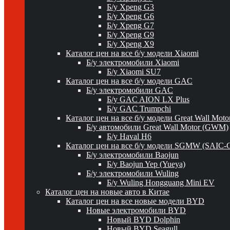
Б/у Xpeng G3
Б/у Xpeng G6
Б/у Xpeng G7
Б/у Xpeng G9
Б/у Xpeng X9
Каталог цен на все б/у модели Xiaomi
Б/у электромобили Xiaomi
Б/у Xiaomi SU7
Каталог цен на все б/у модели GAC
Б/у электромобили GAC
Б/у GAC AION LX Plus
Б/у GAC Trumpchi
Каталог цен на все б/у модели Great Wall Mot
Б/у автомобили Great Wall Motor (GWM)
Б/у Haval H6
Каталог цен на все б/у модели SGMW (SAIC-
Б/у электромобили Baojun
Б/у Baojun Yep (Yueya)
Б/у электромобили Wuling
Б/у Wuling Hongguang Mini EV
Каталог цен на новые авто в Китае
Каталог цен на все новые модели BYD
Новые электромобили BYD
Новый BYD Dolphin
Новый BYD Seagull