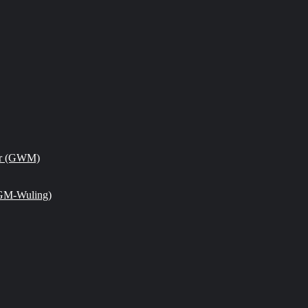
or (GWM)
GM-Wuling)