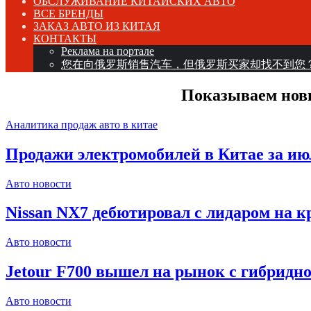
ОБСЛУЖИВАНИЕ КИТАЙСКИХ АВТО
ВСЕ БРЕНДЫ
ЗАКАЗ АВТО ИЗ КИТАЯ
КОНТАКТЫ
Реклама на портале
您在向俄罗斯销售汽车，但俄罗斯买家却找不到您
Показываем нов
Аналитика продаж авто в китае
Продажи электромобилей в Китае за ию
Авто новости
Nissan NX7 дебютировал с лидаром на 
Авто новости
Jetour F700 вышел на рынок с гибридной
Авто новости