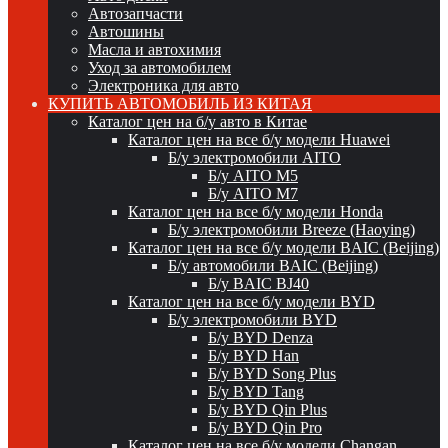
Автозапчасти
Автошины
Масла и автохимия
Уход за автомобилем
Электроника для авто
КУПИТЬ АВТОМОБИЛЬ ИЗ КИТАЯ
Каталог цен на б/у авто в Китае
Каталог цен на все б/у модели Huawei
Б/у электромобили AITO
Б/у AITO M5
Б/у AITO M7
Каталог цен на все б/у модели Honda
Б/у электромобили Breeze (Haoying)
Каталог цен на все б/у модели BAIC (Beijing)
Б/у автомобили BAIC (Beijing)
Б/у BAIC BJ40
Каталог цен на все б/у модели BYD
Б/у электромобили BYD
Б/у BYD Denza
Б/у BYD Han
Б/у BYD Song Plus
Б/у BYD Tang
Б/у BYD Qin Plus
Б/у BYD Qin Pro
Каталог цен на все б/у модели Changan