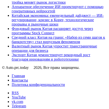
тройка меняет рынок логистики
Аппаратное обеспечение ИИ проектируют с помощью
генеративных нейросетей
Китайская экономика: еженедельный дайджест — ИИ-
регулирование, кризис в Корее, технологические
прорывы и рыночные шоки
Фондовый рынок Китая расширяет доступ через
программы Stock Connect
Средний класс Китая на грани: «Набор из семи шагов к
банкротству» стал вирусным феноменом
Валютный рынок Китая упростит трансграничные
операции для бизнеса
Экспорт Китая демонстрирует рекордный рост
благодаря инновациям и робототехнике
© Auto.prc.today
2026, Все права защищены.
Главная
Контакты
Политика конфиденциальности
RSS
YouTube
vk.com
Telegram