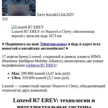
Авто Китай
23.04.2025
332
Luxeed R7 EREV от Huawei и Chery: обновленная
версия с запасом хода 1673 км
♥ Подпишись на наш
Telegram-канал
и будь в курсе всех
новостей о китайских автомобилях!
♥
17 апреля бренд Luxeed, созданный в рамках альянса HIMA
(Harmony Intelligent Mobility Alliance), анонсировал две новые
модификации
гибрида R7 EREV
:
Max
: 299 800 юаней (3,47 млн руб);
Ultra
: 319 800 юаней (3,7 млн руб).
Luxeed — совместный проект Huawei и Chery, объединяющий
технологии двух компаний.
Luxeed R7 EREV: технологии и
интеллектуальные системы