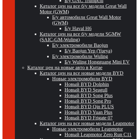
Б/у GAC Trumpchi
Каталог цен на все б/у модели Great Wall
Motor (GWM)
Б/у автомобили Great Wall Motor
(GWM)
Б/у Haval H6
Каталог цен на все б/у модели SGMW
(SAIC-GM-Wuling)
Б/у электромобили Baojun
Б/у Baojun Yep (Yueya)
Б/у электромобили Wuling
Б/у Wuling Hongguang Mini EV
Каталог цен на новые авто в Китае
Каталог цен на все новые модели BYD
Новые электромобили BYD
Новый BYD Dolphin
Новый BYD Seagull
Новый BYD Song Plus
Новый BYD Song Pro
Новый BYD Qin PLUS
Новый BYD Yuan Plus
Новый BYD Frigate 07
Каталог цен на все новые модели Leapmotor
Новые электромобили Leapmotor
Новый Leapmotor Zero Run C11