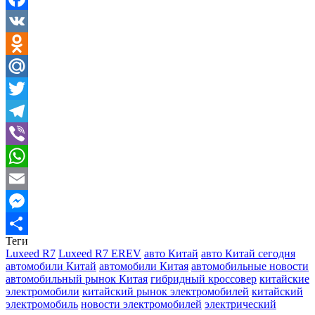
Facebook
VK
Odnoklassniki
Mail.Ru
Twitter
Telegram
Viber
WhatsApp
Email
Messenger
Теги
Отправить
Luxeed R7
Luxeed R7 EREV
авто Китай
авто Китай сегодня
автомобили Китай
автомобили Китая
автомобильные новости
автомобильный рынок Китая
гибридный кроссовер
китайские
электромобили
китайский рынок электромобилей
китайский
электромобиль
новости электромобилей
электрический