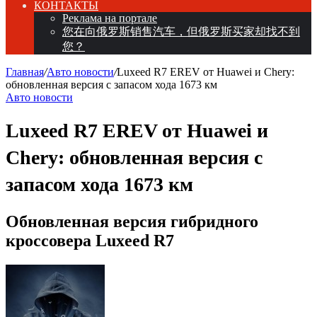
КОНТАКТЫ
Реклама на портале
您在向俄罗斯销售汽车，但俄罗斯买家却找不到
您？
Главная
/
Авто новости
/
Luxeed R7 EREV от Huawei и Chery:
обновленная версия с запасом хода 1673 км
Авто новости
Luxeed R7 EREV от Huawei и
Chery: обновленная версия с
запасом хода 1673 км
Обновленная версия гибридного
кроссовера Luxeed R7