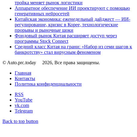
тройка меняет рынок логистики
Аппаратное обеспечение ИИ проектируют с помощью
генеративных нейросетей
Китайская экономика: еженедельный дайджест — ИИ-
регулирование, кризис в Корее, технологические
прорывы и рыночные шоки
Фондовый рынок Китая расширяет доступ через
программы Stock Connect
Средний класс Китая на грани: «Набор из семи шагов к
банкротству» стал вирусным феноменом
© Auto.prc.today
2026, Все права защищены.
Главная
Контакты
Политика конфиденциальности
RSS
YouTube
vk.com
Telegram
Back to top button