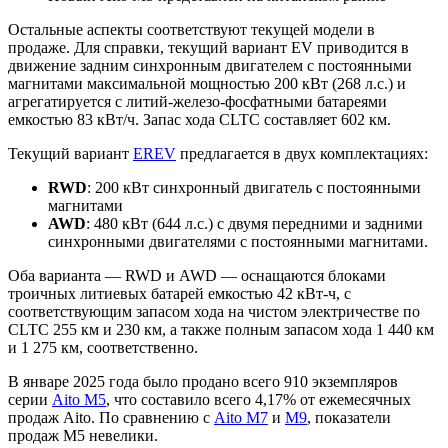
Остальные аспекты соответствуют текущей модели в
продаже. Для справки, текущий вариант EV приводится в
движение задним синхронным двигателем с постоянными
магнитами максимальной мощностью 200 кВт (268 л.с.) и
агрегатируется с литий-железо-фосфатными батареями
емкостью 83 кВт/ч. Запас хода CLTC составляет 602 км.
Текущий вариант
EREV
предлагается в двух комплектациях:
RWD
: 200 кВт синхронный двигатель с постоянными
магнитами
AWD
: 480 кВт (644 л.с.) с двумя передними и задними
синхронными двигателями с постоянными магнитами.
Оба варианта — RWD и AWD — оснащаются блоками
троичных литиевых батарей емкостью 42 кВт-ч, с
соответствующим запасом хода на чистом электричестве по
CLTC 255 км и 230 км, а также полным запасом хода 1 440 км
и 1 275 км, соответственно.
В январе 2025 года было продано всего 910 экземпляров
серии
Aito M5
, что составило всего 4,17% от ежемесячных
продаж Aito. По сравнению с
Aito M7
и
M9
, показатели
продаж M5 невелики.