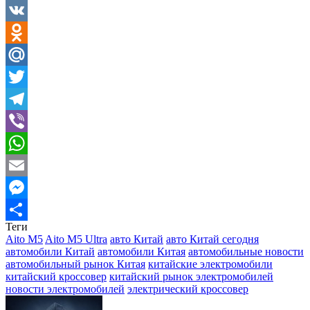
Facebook
VK
Odnoklassniki
Mail.Ru
Twitter
Telegram
Viber
WhatsApp
Email
Messenger
Теги
Отправить
Aito M5
Aito M5 Ultra
авто Китай
авто Китай сегодня
автомобили Китай
автомобили Китая
автомобильные новости
автомобильный рынок Китая
китайские электромобили
китайский кроссовер
китайский рынок электромобилей
новости электромобилей
электрический кроссовер