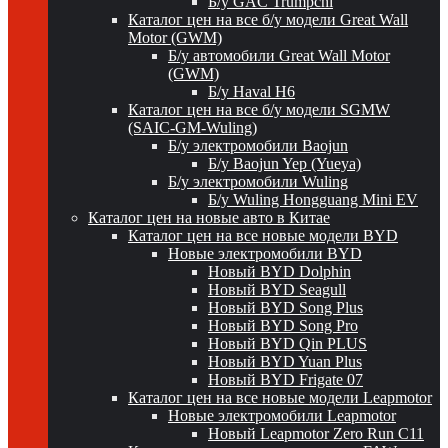
Б/у GAC Trumpchi
Каталог цен на все б/у модели Great Wall
Motor (GWM)
Б/у автомобили Great Wall Motor
(GWM)
Б/у Haval H6
Каталог цен на все б/у модели SGMW
(SAIC-GM-Wuling)
Б/у электромобили Baojun
Б/у Baojun Yep (Yueya)
Б/у электромобили Wuling
Б/у Wuling Hongguang Mini EV
Каталог цен на новые авто в Китае
Каталог цен на все новые модели BYD
Новые электромобили BYD
Новый BYD Dolphin
Новый BYD Seagull
Новый BYD Song Plus
Новый BYD Song Pro
Новый BYD Qin PLUS
Новый BYD Yuan Plus
Новый BYD Frigate 07
Каталог цен на все новые модели Leapmotor
Новые электромобили Leapmotor
Новый Leapmotor Zero Run C11