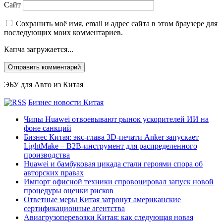
Сайт
Сохранить моё имя, email и адрес сайта в этом браузере для
последующих моих комментариев.
Капча загружается...
ЭБУ для Авто из Китая
Бизнес новости Китая
Чипы Huawei отвоевывают рынок ускорителей ИИ на
фоне санкций
Бизнес Китая: экс-глава 3D-печати Anker запускает
LightMake – B2B-инструмент для распределенного
производства
Huawei и бамбуковая цикада стали героями спора об
авторских правах
Импорт офисной техники спровоцировал запуск новой
процедуры оценки рисков
Ответные меры Китая затронут американские
сертификационные агентства
Авиагрузоперевозки Китая: как следующая новая