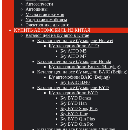
Автозапчасти
Автошины
Масла и автохимия
Уход за автомобилем
Электроника для авто
КУПИТЬ АВТОМОБИЛЬ ИЗ КИТАЯ
Каталог цен на б/у авто в Китае
Каталог цен на все б/у модели Huawei
Б/у электромобили AITO
Б/у AITO M5
Б/у AITO M7
Каталог цен на все б/у модели Honda
Б/у электромобили Breeze (Haoying)
Каталог цен на все б/у модели BAIC (Beijing)
Б/у автомобили BAIC (Beijing)
Б/у BAIC BJ40
Каталог цен на все б/у модели BYD
Б/у электромобили BYD
Б/у BYD Denza
Б/у BYD Han
Б/у BYD Song Plus
Б/у BYD Tang
Б/у BYD Qin Plus
Б/у BYD Qin Pro
Каталог цен на все б/у модели Changan