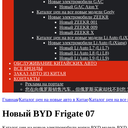
Новые электромобили GAC
Новый GAC Aion Y
Каталог цен на все новые модели Geely
Новые электромобили ZEEKR
Новый ZEEKR 001
Новый ZEEKR 009
Новый ZEEKR X
Каталог цен на все новые модели Li Auto (LiX
Новые электромобили Li Auto (LiXiang)
Новый Li Auto L7 (Li L7)
Новый Li Auto L8 (Li L8)
Новый Li Auto L9 (Li L9)
ОБСЛУЖИВАНИЕ КИТАЙСКИХ АВТО
ВСЕ БРЕНДЫ
ЗАКАЗ АВТО ИЗ КИТАЯ
КОНТАКТЫ
Реклама на портале
您在向俄罗斯销售汽车，但俄罗斯买家却找不到您
Главная
/
Каталог цен на новые авто в Китае
/
Каталог цен на вс
Новый BYD Frigate 07
Каталог цен на новые электромобили марки BYD модель BYD F