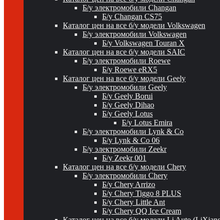
Б/у электромобили Changan
Б/у Changan CS75
Каталог цен на все б/у модели Volkswagen
Б/у электромобили Volkswagen
Б/у Volkswagen Touran X
Каталог цен на все б/у модели SAIC
Б/у электромобили Roewe
Б/у Roewe eRX5
Каталог цен на все б/у модели Geely
Б/у электромобили Geely
Б/у Geely Borui
Б/у Geely Dihao
Б/у Geely Lotus
Б/у Lotus Emira
Б/у электромобили Lynk & Co
Б/у Lynk & Co 06
Б/у электромобили Zeekr
Б/у Zeekr 001
Каталог цен на все б/у модели Chery
Б/у электромобили Chery
Б/у Chery Arrizo
Б/у Chery Tiggo 8 PLUS
Б/у Chery Little Ant
Б/у Chery QQ Ice Cream
Каталог цен на все б/у модели Li Auto (LiXian