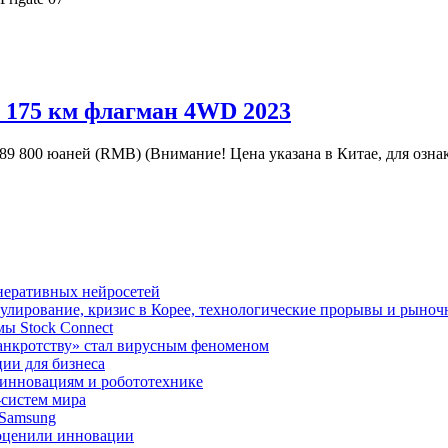
p 175 км флагман 4WD 2023
9 800 юаней (RMB) (Внимание! Цена указана в Китае, для озн
неративных нейросетей
улирование, кризис в Корее, технологические прорывы и рыно
ы Stock Connect
банкротству» стал вирусным феноменом
ии для бизнеса
 инновациям и робототехнике
-систем мира
 Samsung
 оценили инновации