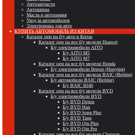
Автозапчасти
Автошины
Масла и автохимия
Уход за автомобилем
Электроника для авто
КУПИТЬ АВТОМОБИЛЬ ИЗ КИТАЯ
Каталог цен на б/у авто в Китае
Каталог цен на все б/у модели Huawei
Б/у электромобили AITO
Б/у AITO M5
Б/у AITO M7
Каталог цен на все б/у модели Honda
Б/у электромобили Breeze (Haoying)
Каталог цен на все б/у модели BAIC (Beijing)
Б/у автомобили BAIC (Beijing)
Б/у BAIC BJ40
Каталог цен на все б/у модели BYD
Б/у электромобили BYD
Б/у BYD Denza
Б/у BYD Han
Б/у BYD Song Plus
Б/у BYD Tang
Б/у BYD Qin Plus
Б/у BYD Qin Pro
Каталог цен на все б/у модели Changan