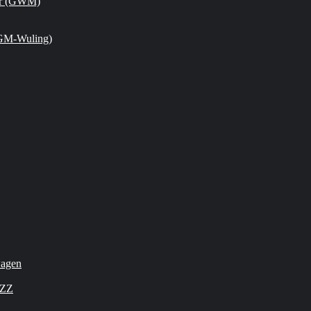
or (GWM)
GM-Wuling)
wagen
OZZ