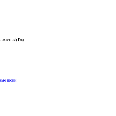
акомления) Год…
чные шоки