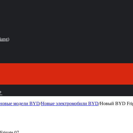
iang)
？
е новые модели BYD
/
Новые электромобили BYD
/
Новый BYD Frig
rigate 07