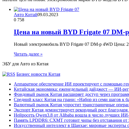
Авто Китай
09.03.2023
0
758
Цена на новый BYD Frigate 07 DM-
Новый электромобиль BYD Frigate 07 DM-p 4WD Цена: 28
Читать далее »
ЭБУ для Авто из Китая
Бизнес новости Китая
Аппаратное обеспечение ИИ проектируют с помощью ге
Китайская экономика: еженедельный дайджест — ИИ-рег
Фондовый рынок Китая расширяет доступ через программ
Средний класс Китая на грани: «Набор из семи шагов к 
Валютный рынок Китая упростит трансграничные операц
Экспорт Китая демонстрирует рекордный рост благодаря
Нейросеть Qwen3.8 от Alibaba вошла в число лучших ИИ
Память LPDDR6: CXMT готовит чипы без отставания от
Искусственный интеллект в Шанхае: мировые эксперты