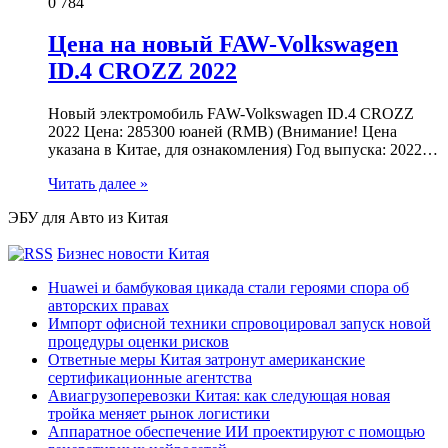
0
784
Цена на новый FAW-Volkswagen
ID.4 CROZZ 2022
Новый электромобиль FAW-Volkswagen ID.4 CROZZ
2022 Цена: 285300 юаней (RMB) (Внимание! Цена
указана в Китае, для ознакомления) Год выпуска: 2022…
Читать далее »
ЭБУ для Авто из Китая
Бизнес новости Китая
Huawei и бамбуковая цикада стали героями спора об
авторских правах
Импорт офисной техники спровоцировал запуск новой
процедуры оценки рисков
Ответные меры Китая затронут американские
сертификационные агентства
Авиагрузоперевозки Китая: как следующая новая
тройка меняет рынок логистики
Аппаратное обеспечение ИИ проектируют с помощью