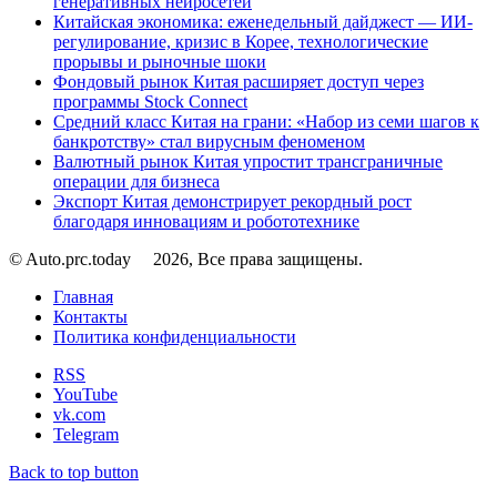
генеративных нейросетей
Китайская экономика: еженедельный дайджест — ИИ-
регулирование, кризис в Корее, технологические
прорывы и рыночные шоки
Фондовый рынок Китая расширяет доступ через
программы Stock Connect
Средний класс Китая на грани: «Набор из семи шагов к
банкротству» стал вирусным феноменом
Валютный рынок Китая упростит трансграничные
операции для бизнеса
Экспорт Китая демонстрирует рекордный рост
благодаря инновациям и робототехнике
© Auto.prc.today
2026, Все права защищены.
Главная
Контакты
Политика конфиденциальности
RSS
YouTube
vk.com
Telegram
Back to top button