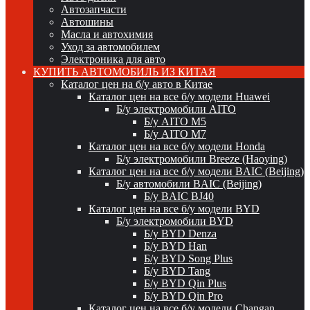
Автозапчасти
Автошины
Масла и автохимия
Уход за автомобилем
Электроника для авто
КУПИТЬ АВТОМОБИЛЬ ИЗ КИТАЯ
Каталог цен на б/у авто в Китае
Каталог цен на все б/у модели Huawei
Б/у электромобили AITO
Б/у AITO M5
Б/у AITO M7
Каталог цен на все б/у модели Honda
Б/у электромобили Breeze (Haoying)
Каталог цен на все б/у модели BAIC (Beijing)
Б/у автомобили BAIC (Beijing)
Б/у BAIC BJ40
Каталог цен на все б/у модели BYD
Б/у электромобили BYD
Б/у BYD Denza
Б/у BYD Han
Б/у BYD Song Plus
Б/у BYD Tang
Б/у BYD Qin Plus
Б/у BYD Qin Pro
Каталог цен на все б/у модели Changan