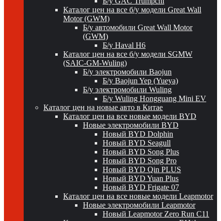
Б/у GAC Trumpchi
Каталог цен на все б/у модели Great Wall
Motor (GWM)
Б/у автомобили Great Wall Motor
(GWM)
Б/у Haval H6
Каталог цен на все б/у модели SGMW
(SAIC-GM-Wuling)
Б/у электромобили Baojun
Б/у Baojun Yep (Yueya)
Б/у электромобили Wuling
Б/у Wuling Hongguang Mini EV
Каталог цен на новые авто в Китае
Каталог цен на все новые модели BYD
Новые электромобили BYD
Новый BYD Dolphin
Новый BYD Seagull
Новый BYD Song Plus
Новый BYD Song Pro
Новый BYD Qin PLUS
Новый BYD Yuan Plus
Новый BYD Frigate 07
Каталог цен на все новые модели Leapmotor
Новые электромобили Leapmotor
Новый Leapmotor Zero Run C11