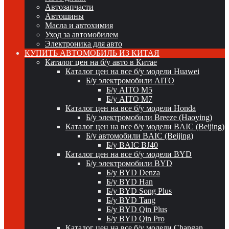
Автозапчасти
Автошины
Масла и автохимия
Уход за автомобилем
Электроника для авто
КУПИТЬ АВТОМОБИЛЬ ИЗ КИТАЯ
Каталог цен на б/у авто в Китае
Каталог цен на все б/у модели Huawei
Б/у электромобили AITO
Б/у AITO M5
Б/у AITO M7
Каталог цен на все б/у модели Honda
Б/у электромобили Breeze (Haoying)
Каталог цен на все б/у модели BAIC (Beijing)
Б/у автомобили BAIC (Beijing)
Б/у BAIC BJ40
Каталог цен на все б/у модели BYD
Б/у электромобили BYD
Б/у BYD Denza
Б/у BYD Han
Б/у BYD Song Plus
Б/у BYD Tang
Б/у BYD Qin Plus
Б/у BYD Qin Pro
Каталог цен на все б/у модели Changan