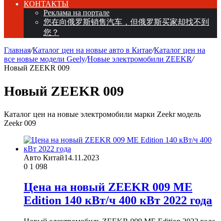
КОНТАКТЫ
Реклама на портале
您在向俄罗斯销售汽车，但俄罗斯买家却找不到
您？
Главная
/
Каталог цен на новые авто в Китае
/
Каталог цен на
все новые модели Geely
/
Новые электромобили ZEEKR
/
Новый ZEEKR 009
Новый ZEEKR 009
Каталог цен на новые электромобили марки Zeekr модель
Zeekr 009
Авто Китай
14.11.2023
0
1 098
Цена на новый ZEEKR 009 ME
Edition 140 кВт/ч 400 кВт 2022 года