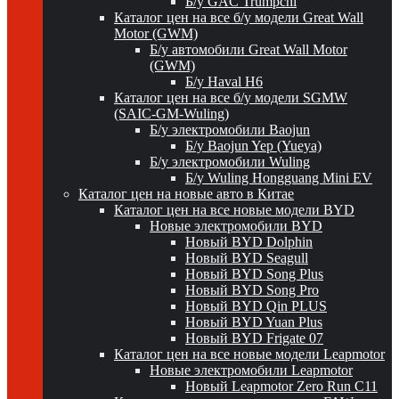
Б/у GAC Trumpchi
Каталог цен на все б/у модели Great Wall
Motor (GWM)
Б/у автомобили Great Wall Motor
(GWM)
Б/у Haval H6
Каталог цен на все б/у модели SGMW
(SAIC-GM-Wuling)
Б/у электромобили Baojun
Б/у Baojun Yep (Yueya)
Б/у электромобили Wuling
Б/у Wuling Hongguang Mini EV
Каталог цен на новые авто в Китае
Каталог цен на все новые модели BYD
Новые электромобили BYD
Новый BYD Dolphin
Новый BYD Seagull
Новый BYD Song Plus
Новый BYD Song Pro
Новый BYD Qin PLUS
Новый BYD Yuan Plus
Новый BYD Frigate 07
Каталог цен на все новые модели Leapmotor
Новые электромобили Leapmotor
Новый Leapmotor Zero Run C11