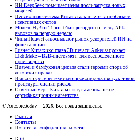
ИИ DeepSeek повышает цены после запуска новых
моделей
Пенсионная система Китая сталкивается с проблемой
неактивных счетов
Модель Hy3 от Tencent бьет рекорды по числу API-
вызовов за первую неделю
Чипы Huawei отвоевывают рынок ускорителей ИИ на
фоне санкций
Бизнес Китая: экс-глава 3D-печати Anker запускает
LightMake – B2B-инструмент для распределенного
производства
Huawei и бамбуковая цикада стали героями спора об
авторских правах
Импорт офисной техники спровоцировал запуск новой
процедуры оценки рисков
Ответные меры Китая затронут американские
сертификационные агентства
© Auto.prc.today
2026, Все права защищены.
Главная
Контакты
Политика конфиденциальности
RSS