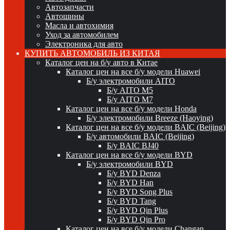
Автозапчасти
Автошины
Масла и автохимия
Уход за автомобилем
Электроника для авто
КУПИТЬ АВТОМОБИЛЬ ИЗ КИТАЯ
Каталог цен на б/у авто в Китае
Каталог цен на все б/у модели Huawei
Б/у электромобили AITO
Б/у AITO M5
Б/у AITO M7
Каталог цен на все б/у модели Honda
Б/у электромобили Breeze (Haoying)
Каталог цен на все б/у модели BAIC (Beijing)
Б/у автомобили BAIC (Beijing)
Б/у BAIC BJ40
Каталог цен на все б/у модели BYD
Б/у электромобили BYD
Б/у BYD Denza
Б/у BYD Han
Б/у BYD Song Plus
Б/у BYD Tang
Б/у BYD Qin Plus
Б/у BYD Qin Pro
Каталог цен на все б/у модели Changan