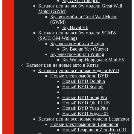
Б/у GAC Trumpchi
Каталог цен на все б/у модели Great Wall
Motor (GWM)
Б/у автомобили Great Wall Motor
(GWM)
Б/у Haval H6
Каталог цен на все б/у модели SGMW
(SAIC-GM-Wuling)
Б/у электромобили Baojun
Б/у Baojun Yep (Yueya)
Б/у электромобили Wuling
Б/у Wuling Hongguang Mini EV
Каталог цен на новые авто в Китае
Каталог цен на все новые модели BYD
Новые электромобили BYD
Новый BYD Dolphin
Новый BYD Seagull
Новый BYD Song Plus
Новый BYD Song Pro
Новый BYD Qin PLUS
Новый BYD Yuan Plus
Новый BYD Frigate 07
Каталог цен на все новые модели Leapmotor
Новые электромобили Leapmotor
Новый Leapmotor Zero Run C11