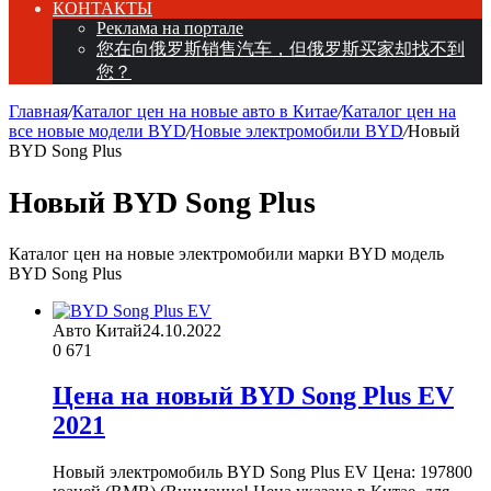
КОНТАКТЫ
Реклама на портале
您在向俄罗斯销售汽车，但俄罗斯买家却找不到
您？
Главная
/
Каталог цен на новые авто в Китае
/
Каталог цен на
все новые модели BYD
/
Новые электромобили BYD
/
Новый
BYD Song Plus
Новый BYD Song Plus
Каталог цен на новые электромобили марки BYD модель
BYD Song Plus
Авто Китай
24.10.2022
0
671
Цена на новый BYD Song Plus EV
2021
Новый электромобиль BYD Song Plus EV Цена: 197800