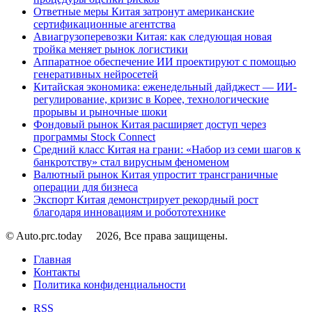
Ответные меры Китая затронут американские
сертификационные агентства
Авиагрузоперевозки Китая: как следующая новая
тройка меняет рынок логистики
Аппаратное обеспечение ИИ проектируют с помощью
генеративных нейросетей
Китайская экономика: еженедельный дайджест — ИИ-
регулирование, кризис в Корее, технологические
прорывы и рыночные шоки
Фондовый рынок Китая расширяет доступ через
программы Stock Connect
Средний класс Китая на грани: «Набор из семи шагов к
банкротству» стал вирусным феноменом
Валютный рынок Китая упростит трансграничные
операции для бизнеса
Экспорт Китая демонстрирует рекордный рост
благодаря инновациям и робототехнике
© Auto.prc.today
2026, Все права защищены.
Главная
Контакты
Политика конфиденциальности
RSS