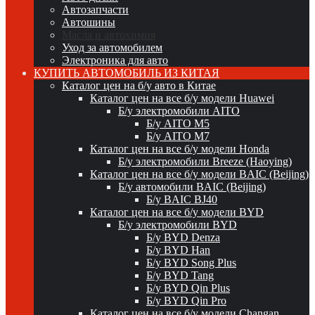
Автозапчасти
Автошины
Масла и автохимия
Уход за автомобилем
Электроника для авто
КУПИТЬ АВТОМОБИЛЬ ИЗ КИТАЯ
Каталог цен на б/у авто в Китае
Каталог цен на все б/у модели Huawei
Б/у электромобили AITO
Б/у AITO M5
Б/у AITO M7
Каталог цен на все б/у модели Honda
Б/у электромобили Breeze (Haoying)
Каталог цен на все б/у модели BAIC (Beijing)
Б/у автомобили BAIC (Beijing)
Б/у BAIC BJ40
Каталог цен на все б/у модели BYD
Б/у электромобили BYD
Б/у BYD Denza
Б/у BYD Han
Б/у BYD Song Plus
Б/у BYD Tang
Б/у BYD Qin Plus
Б/у BYD Qin Pro
Каталог цен на все б/у модели Changan