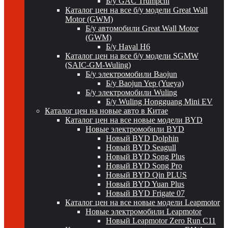
Б/у GAC Trumpchi
Каталог цен на все б/у модели Great Wall
Motor (GWM)
Б/у автомобили Great Wall Motor
(GWM)
Б/у Haval H6
Каталог цен на все б/у модели SGMW
(SAIC-GM-Wuling)
Б/у электромобили Baojun
Б/у Baojun Yep (Yueya)
Б/у электромобили Wuling
Б/у Wuling Hongguang Mini EV
Каталог цен на новые авто в Китае
Каталог цен на все новые модели BYD
Новые электромобили BYD
Новый BYD Dolphin
Новый BYD Seagull
Новый BYD Song Plus
Новый BYD Song Pro
Новый BYD Qin PLUS
Новый BYD Yuan Plus
Новый BYD Frigate 07
Каталог цен на все новые модели Leapmotor
Новые электромобили Leapmotor
Новый Leapmotor Zero Run C11