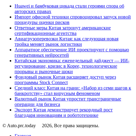
Huawei и бамбуковая цикада стали героями спора об
авторских правах
Импорт офисной техники спровоцировал запуск новой
процедуры оценки рисков
Ответные меры Китая затронут американские
сертификационные агентства
Авиагрузоперевозки Китая: как следующая новая
тройка меняет рынок логистики
Аппаратное обеспечение ИИ проектируют с помощью
генеративных нейросетей
Китайская экономика: еженедельный дайджест — ИИ-
регулирование, кризис в Корее, технологические
прорывы и рыночные шоки
Фондовый рынок Китая расширяет доступ через
программы Stock Connect
Средний класс Китая на грани: «Набор из семи шагов к
банкротству» стал вирусным феноменом
Валютный рынок Китая упростит трансграничные
операции для бизнеса
Экспорт Китая демонстрирует рекордный рост
благодаря инновациям и робототехнике
© Auto.prc.today
2026, Все права защищены.
Главная