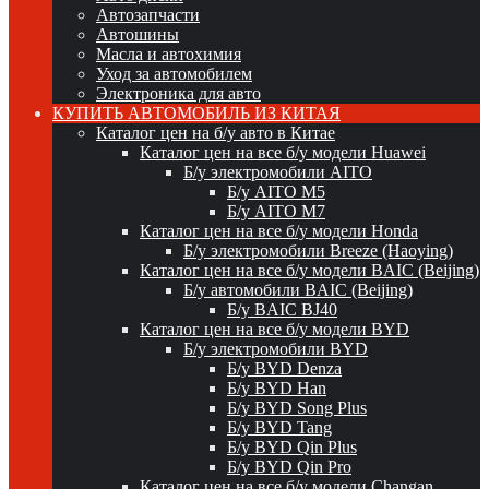
Автозапчасти
Автошины
Масла и автохимия
Уход за автомобилем
Электроника для авто
КУПИТЬ АВТОМОБИЛЬ ИЗ КИТАЯ
Каталог цен на б/у авто в Китае
Каталог цен на все б/у модели Huawei
Б/у электромобили AITO
Б/у AITO M5
Б/у AITO M7
Каталог цен на все б/у модели Honda
Б/у электромобили Breeze (Haoying)
Каталог цен на все б/у модели BAIC (Beijing)
Б/у автомобили BAIC (Beijing)
Б/у BAIC BJ40
Каталог цен на все б/у модели BYD
Б/у электромобили BYD
Б/у BYD Denza
Б/у BYD Han
Б/у BYD Song Plus
Б/у BYD Tang
Б/у BYD Qin Plus
Б/у BYD Qin Pro
Каталог цен на все б/у модели Changan