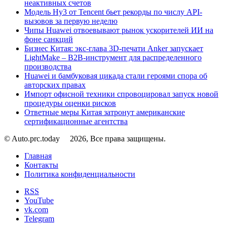
неактивных счетов
Модель Hy3 от Tencent бьет рекорды по числу API-
вызовов за первую неделю
Чипы Huawei отвоевывают рынок ускорителей ИИ на
фоне санкций
Бизнес Китая: экс-глава 3D-печати Anker запускает
LightMake – B2B-инструмент для распределенного
производства
Huawei и бамбуковая цикада стали героями спора об
авторских правах
Импорт офисной техники спровоцировал запуск новой
процедуры оценки рисков
Ответные меры Китая затронут американские
сертификационные агентства
© Auto.prc.today
2026, Все права защищены.
Главная
Контакты
Политика конфиденциальности
RSS
YouTube
vk.com
Telegram