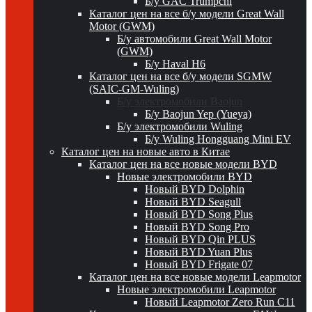
Б/у GAC Trumpchi
Каталог цен на все б/у модели Great Wall
Motor (GWM)
Б/у автомобили Great Wall Motor
(GWM)
Б/у Haval H6
Каталог цен на все б/у модели SGMW
(SAIC-GM-Wuling)
Б/у электромобили Baojun
Б/у Baojun Yep (Yueya)
Б/у электромобили Wuling
Б/у Wuling Hongguang Mini EV
Каталог цен на новые авто в Китае
Каталог цен на все новые модели BYD
Новые электромобили BYD
Новый BYD Dolphin
Новый BYD Seagull
Новый BYD Song Plus
Новый BYD Song Pro
Новый BYD Qin PLUS
Новый BYD Yuan Plus
Новый BYD Frigate 07
Каталог цен на все новые модели Leapmotor
Новые электромобили Leapmotor
Новый Leapmotor Zero Run C11