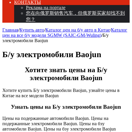
КОНТАКТЫ
Реклама на портале
您在向俄罗斯销售汽车，但俄罗斯买家却找不到
您？
Главная
/
Купить авто
/
Каталог цен на б/у авто в Китае
/
Каталог
цен на все б/у модели SGMW (SAIC-GM-Wuling)
/
Б/у
электромобили Baojun
Б/у электромобили Baojun
Хотите знать цены на Б/у
электромобили Baojun
Хотите купить Б/у электромобили Baojun, узнайте цены в
Китае на все модели Baojun
Узнать цены на Б/у электромобили Baojun
Цены на подержанные автомобили Baojun. Цены на
подержанные электромобили Baojun. Цены на бэу
автомобили Baojun. Цены на бэу электромобили Baojun