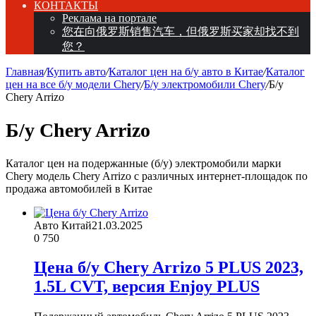
КОНТАКТЫ
Реклама на портале
您在向俄罗斯销售汽车，但俄罗斯买家却找不到
您？
Главная
/
Купить авто
/
Каталог цен на б/у авто в Китае
/
Каталог
цен на все б/у модели Chery
/
Б/у электромобили Chery
/
Б/у
Chery Arrizo
Б/у Chery Arrizo
Каталог цен на подержанные (б/у) электромобили марки
Chery модель Chery Arrizo с различных интернет-площадок по
продажа автомобилей в Китае
Авто Китай
21.03.2025
0
750
Цена б/у Chery Arrizo 5 PLUS 2023,
1.5L CVT, версия Enjoy PLUS