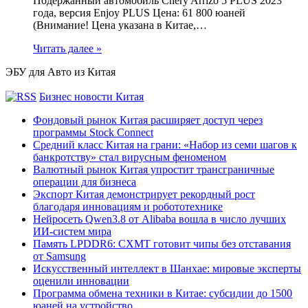
Подержанный автомобиль Chery Arrizo 5 PLUS 2023
года, версия Enjoy PLUS Цена: 61 800 юаней
(Внимание! Цена указана в Китае,…
Читать далее »
ЭБУ для Авто из Китая
Бизнес новости Китая
Фондовый рынок Китая расширяет доступ через
программы Stock Connect
Средний класс Китая на грани: «Набор из семи шагов к
банкротству» стал вирусным феноменом
Валютный рынок Китая упростит трансграничные
операции для бизнеса
Экспорт Китая демонстрирует рекордный рост
благодаря инновациям и робототехнике
Нейросеть Qwen3.8 от Alibaba вошла в число лучших
ИИ-систем мира
Память LPDDR6: CXMT готовит чипы без отставания
от Samsung
Искусственный интеллект в Шанхае: мировые эксперты
оценили инновации
Программа обмена техники в Китае: субсидии до 1500
юаней на устройство