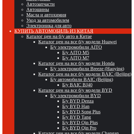
Автозапчасти
Автошины
Масла и автохимия
Уход за автомобилем
Электроника для авто
КУПИТЬ АВТОМОБИЛЬ ИЗ КИТАЯ
Каталог цен на б/у авто в Китае
Каталог цен на все б/у модели Huawei
Б/у электромобили AITO
Б/у AITO M5
Б/у AITO M7
Каталог цен на все б/у модели Honda
Б/у электромобили Breeze (Haoying)
Каталог цен на все б/у модели BAIC (Beijing)
Б/у автомобили BAIC (Beijing)
Б/у BAIC BJ40
Каталог цен на все б/у модели BYD
Б/у электромобили BYD
Б/у BYD Denza
Б/у BYD Han
Б/у BYD Song Plus
Б/у BYD Tang
Б/у BYD Qin Plus
Б/у BYD Qin Pro
Каталог цен на все б/у модели Changan