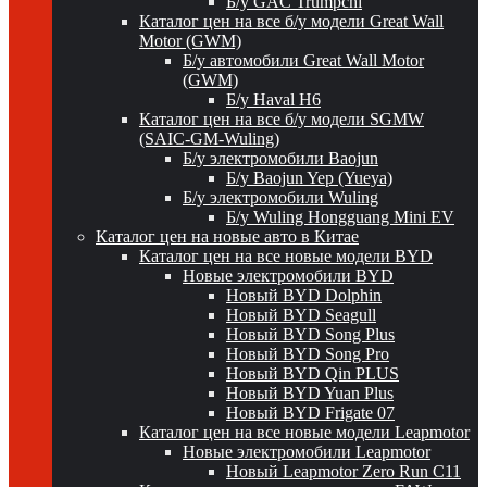
Б/у GAC Trumpchi
Каталог цен на все б/у модели Great Wall
Motor (GWM)
Б/у автомобили Great Wall Motor
(GWM)
Б/у Haval H6
Каталог цен на все б/у модели SGMW
(SAIC-GM-Wuling)
Б/у электромобили Baojun
Б/у Baojun Yep (Yueya)
Б/у электромобили Wuling
Б/у Wuling Hongguang Mini EV
Каталог цен на новые авто в Китае
Каталог цен на все новые модели BYD
Новые электромобили BYD
Новый BYD Dolphin
Новый BYD Seagull
Новый BYD Song Plus
Новый BYD Song Pro
Новый BYD Qin PLUS
Новый BYD Yuan Plus
Новый BYD Frigate 07
Каталог цен на все новые модели Leapmotor
Новые электромобили Leapmotor
Новый Leapmotor Zero Run C11