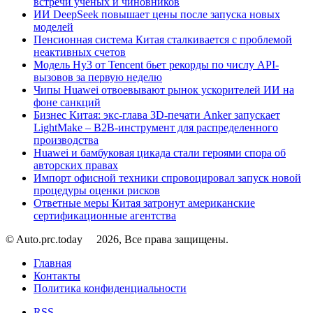
встречи ученых и чиновников
ИИ DeepSeek повышает цены после запуска новых
моделей
Пенсионная система Китая сталкивается с проблемой
неактивных счетов
Модель Hy3 от Tencent бьет рекорды по числу API-
вызовов за первую неделю
Чипы Huawei отвоевывают рынок ускорителей ИИ на
фоне санкций
Бизнес Китая: экс-глава 3D-печати Anker запускает
LightMake – B2B-инструмент для распределенного
производства
Huawei и бамбуковая цикада стали героями спора об
авторских правах
Импорт офисной техники спровоцировал запуск новой
процедуры оценки рисков
Ответные меры Китая затронут американские
сертификационные агентства
© Auto.prc.today
2026, Все права защищены.
Главная
Контакты
Политика конфиденциальности
RSS