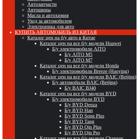
Автозапчасти
Автошины
Масла и автохимия
Уход за автомобилем
Электроника для авто
КУПИТЬ АВТОМОБИЛЬ ИЗ КИТАЯ
Каталог цен на б/у авто в Китае
Каталог цен на все б/у модели Huawei
Б/у электромобили AITO
Б/у AITO M5
Б/у AITO M7
Каталог цен на все б/у модели Honda
Б/у электромобили Breeze (Haoying)
Каталог цен на все б/у модели BAIC (Beijing)
Б/у автомобили BAIC (Beijing)
Б/у BAIC BJ40
Каталог цен на все б/у модели BYD
Б/у электромобили BYD
Б/у BYD Denza
Б/у BYD Han
Б/у BYD Song Plus
Б/у BYD Tang
Б/у BYD Qin Plus
Б/у BYD Qin Pro
Каталог цен на все б/у модели Changan