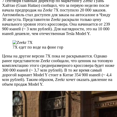
7 сентября главный директор по маркетингу Zeekr Гуань
Хайтао (Guan Haitao) сообщил, что за первую неделю после
начала предпродаж на Zeekr 7X поступило 20 000 заказов.
Автомобиль стал доступен для заказа на автосалоне в Чэнду
30 августа. Представители Zeekr раскрыли только цену
начального уровня этого кроссовера. Она начинается от 239
900 юаней (~ 3 млн рублей). Для наглядности, это на 10 000
юаней дешевле, чем отечественная Tesla Model Y.
7X едет по воде на фоне гор
Цены на другие версии 7X пока не раскрываются. Однако
ранее представители Zeekr сообщали, что ценник на топовую
комплектацию этого среднеразмерного кроссовера будет ниже
300 000 юаней (~ 3,7 млн рублей). В то же время самый
дорогой вариант Model Y стоит в Китае 354 900 юаней (~ 4,4
млн рублей). Таким образом, Zeekr хочет оказать давление на
объем продаж Model Y.