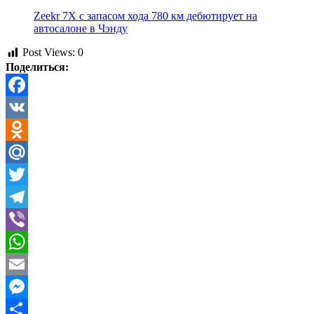
Zeekr 7X с запасом хода 780 км дебютирует на
автосалоне в Чэнду
Post Views:
0
Поделиться:
Facebook
VK
Odnoklassniki
Mail.Ru
Twitter
Telegram
Viber
WhatsApp
Email
Messenger