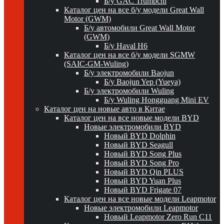
Б/у GAC Trumpchi
Каталог цен на все б/у модели Great Wall
Motor (GWM)
Б/у автомобили Great Wall Motor
(GWM)
Б/у Haval H6
Каталог цен на все б/у модели SGMW
(SAIC-GM-Wuling)
Б/у электромобили Baojun
Б/у Baojun Yep (Yueya)
Б/у электромобили Wuling
Б/у Wuling Hongguang Mini EV
Каталог цен на новые авто в Китае
Каталог цен на все новые модели BYD
Новые электромобили BYD
Новый BYD Dolphin
Новый BYD Seagull
Новый BYD Song Plus
Новый BYD Song Pro
Новый BYD Qin PLUS
Новый BYD Yuan Plus
Новый BYD Frigate 07
Каталог цен на все новые модели Leapmotor
Новые электромобили Leapmotor
Новый Leapmotor Zero Run C11