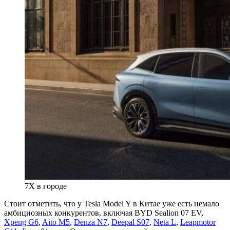
7X в городе
Стоит отметить, что у Tesla Model Y в Китае уже есть немало
амбициозных конкурентов, включая BYD Sealion 07 EV,
Xpeng G6
,
Aito M5
,
Denza N7
,
Deepal S07
,
Neta L
,
Leapmotor