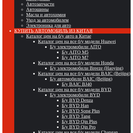
Автозапчасти
Автошины
Масла и автохимия
Уход за автомобилем
Электроника для авто
КУПИТЬ АВТОМОБИЛЬ ИЗ КИТАЯ
Каталог цен на б/у авто в Китае
Каталог цен на все б/у модели Huawei
Б/у электромобили AITO
Б/у AITO M5
Б/у AITO M7
Каталог цен на все б/у модели Honda
Б/у электромобили Breeze (Haoying)
Каталог цен на все б/у модели BAIC (Beijing)
Б/у автомобили BAIC (Beijing)
Б/у BAIC BJ40
Каталог цен на все б/у модели BYD
Б/у электромобили BYD
Б/у BYD Denza
Б/у BYD Han
Б/у BYD Song Plus
Б/у BYD Tang
Б/у BYD Qin Plus
Б/у BYD Qin Pro
Каталог цен на все б/у модели Changan