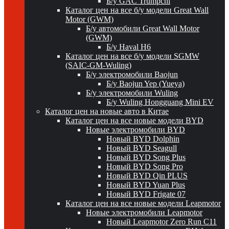
Б/у GAC Trumpchi
Каталог цен на все б/у модели Great Wall
Motor (GWM)
Б/у автомобили Great Wall Motor
(GWM)
Б/у Haval H6
Каталог цен на все б/у модели SGMW
(SAIC-GM-Wuling)
Б/у электромобили Baojun
Б/у Baojun Yep (Yueya)
Б/у электромобили Wuling
Б/у Wuling Hongguang Mini EV
Каталог цен на новые авто в Китае
Каталог цен на все новые модели BYD
Новые электромобили BYD
Новый BYD Dolphin
Новый BYD Seagull
Новый BYD Song Plus
Новый BYD Song Pro
Новый BYD Qin PLUS
Новый BYD Yuan Plus
Новый BYD Frigate 07
Каталог цен на все новые модели Leapmotor
Новые электромобили Leapmotor
Новый Leapmotor Zero Run C11