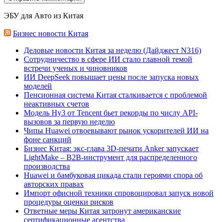
ЭБУ для Авто из Китая
Бизнес новости Китая
Деловые новости Китая за неделю (Дайджест N316)
Сотрудничество в сфере ИИ стало главной темой
встречи ученых и чиновников
ИИ DeepSeek повышает цены после запуска новых
моделей
Пенсионная система Китая сталкивается с проблемой
неактивных счетов
Модель Hy3 от Tencent бьет рекорды по числу API-
вызовов за первую неделю
Чипы Huawei отвоевывают рынок ускорителей ИИ на
фоне санкций
Бизнес Китая: экс-глава 3D-печати Anker запускает
LightMake – B2B-инструмент для распределенного
производства
Huawei и бамбуковая цикада стали героями спора об
авторских правах
Импорт офисной техники спровоцировал запуск новой
процедуры оценки рисков
Ответные меры Китая затронут американские
сертификационные агентства