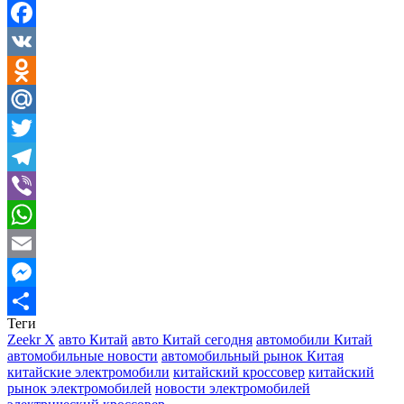
Facebook
VK
Odnoklassniki
Mail.Ru
Twitter
Telegram
Viber
WhatsApp
Email
Messenger
Теги
Отправить
Zeekr X
авто Китай
авто Китай сегодня
автомобили Китай
автомобильные новости
автомобильный рынок Китая
китайские электромобили
китайский кроссовер
китайский
рынок электромобилей
новости электромобилей