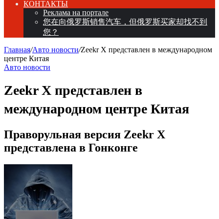
КОНТАКТЫ
Реклама на портале
您在向俄罗斯销售汽车，但俄罗斯买家却找不到
您？
Главная
/
Авто новости
/
Zeekr X представлен в международном
центре Китая
Авто новости
Zeekr X представлен в
международном центре Китая
Праворульная версия Zeekr X
представлена в Гонконге