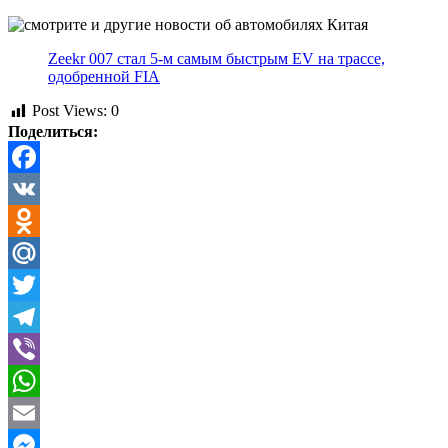
Zeekr 007 стал 5-м самым быстрым EV на трассе,
одобренной FIA
Post Views:
0
Поделиться:
Facebook
VK
Odnoklassniki
Mail.Ru
Twitter
Telegram
Viber
WhatsApp
Email