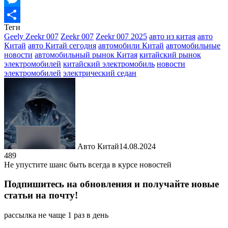
Messenger
Теги
Отправить
Geely Zeekr 007
Zeekr 007
Zeekr 007 2025
авто из китая
авто
Китай
авто Китай сегодня
автомобили Китай
автомобильные
новости
автомобильный рынок Китая
китайский рынок
электромобилей
китайский электромобиль
новости
электромобилей
электрический седан
Авто Китай
14.08.2024
489
Не упустите шанс быть всегда в курсе новостей
Подпишитесь на обновления и получайте новые
статьи на почту!
рассылка не чаще 1 раз в день