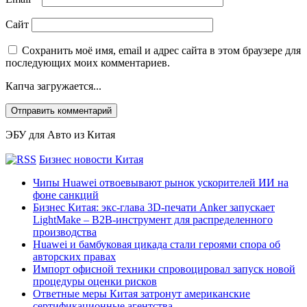
Сайт
Сохранить моё имя, email и адрес сайта в этом браузере для
последующих моих комментариев.
Капча загружается...
ЭБУ для Авто из Китая
Бизнес новости Китая
Чипы Huawei отвоевывают рынок ускорителей ИИ на
фоне санкций
Бизнес Китая: экс-глава 3D-печати Anker запускает
LightMake – B2B-инструмент для распределенного
производства
Huawei и бамбуковая цикада стали героями спора об
авторских правах
Импорт офисной техники спровоцировал запуск новой
процедуры оценки рисков
Ответные меры Китая затронут американские
сертификационные агентства