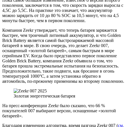
Пока самое большое изменение, известное о версии второго
поколения, заключается в том, что скорость зарядки выросла с
4,5C до 5,5C. На практике это означает, что аккумулятор
можно зарядить от 10 до 80 % SOC за 10,5 минут, что на 4,5
минуты быстрее, чем в первом поколении.
Компания Zeekr утверждает, что теперь батарея заряжается
быстрее, чем троичный литиевый аккумулятор, и что Golden
Brick Battery является самой быстрозаряжаемой массовой
батареей в мире. В свою очередь, это делает Zeekr 007,
оснащенный «золотой батареей», самым быстрым в мире
серийным EV. Когда было представлено первое поколение
Golden Brick Battery, компания Zeekr объявила о том, что
батарея прошла экстремальные испытания на безопасность.
Предположительно, такие подвиги, как бросание в огонь
температурой 1000°C, а затем установка обратно в
автомобиль, по-прежнему применимы ко второму поколению.
Золотая энергетическая батарея
На пресс-конференции Zeekr было сказано, что 66 %
покупателей 007 выбирают версии, оснащенные «золотой
батареей».
Благодаря изменению алгоритма, время разгона Zeekr 007 (
см.