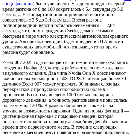
спецификации
) было увеличено. У заднеприводных версий
время разгона от 0 до 100 сократилось с 5,4 секунды до 5,0
секунды. У стандартной полноприводной версии оно
сократилось с 3,5 до 3,4 секунды. Время разгона
полноприводной версии осталось неизменным — 2,84
секунды, что, по утверждению Zeekr, делает ее самым
быстрым в мире чисто электрическим автомобилем среднего
уровня. Алгоритм, очевидно, будет внедрен в OTA-версии
существующих автомобилей, что означает, что их время
разгона будет обновлено.
Zeekr 007 2025 года оснащается системой интеллектуального
вождения Haohan 2.0, которая работает на основе лидара и
визуального слияния. Два чипа Nvidia Orin X обеспечивают
вычислительную мощность 508 TOPS. С помощью более 30
датчиков Zeekr 007 может управлять 30 видами сложных
перекрестков с пропускной способностью более 95
процентов. В систему введено 1000 новых сценариев
дорожного движения, а точность распознавания повысилась
более чем на 120 %. В рамках обновления также была
улучшена возможность парковки. Одна из новых функций —
дистанционная парковка с помощью пальцев, которая
позволяет использовать иконку автомобиля для обозначения
временного парковочного места. В течение следующих
нескольких месяцев будут появляться различные обновления,