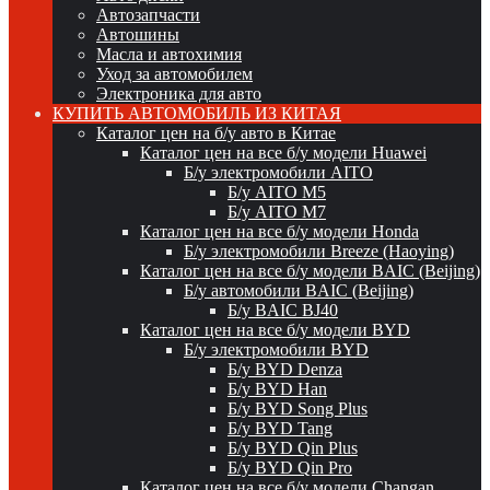
Автозапчасти
Автошины
Масла и автохимия
Уход за автомобилем
Электроника для авто
КУПИТЬ АВТОМОБИЛЬ ИЗ КИТАЯ
Каталог цен на б/у авто в Китае
Каталог цен на все б/у модели Huawei
Б/у электромобили AITO
Б/у AITO M5
Б/у AITO M7
Каталог цен на все б/у модели Honda
Б/у электромобили Breeze (Haoying)
Каталог цен на все б/у модели BAIC (Beijing)
Б/у автомобили BAIC (Beijing)
Б/у BAIC BJ40
Каталог цен на все б/у модели BYD
Б/у электромобили BYD
Б/у BYD Denza
Б/у BYD Han
Б/у BYD Song Plus
Б/у BYD Tang
Б/у BYD Qin Plus
Б/у BYD Qin Pro
Каталог цен на все б/у модели Changan