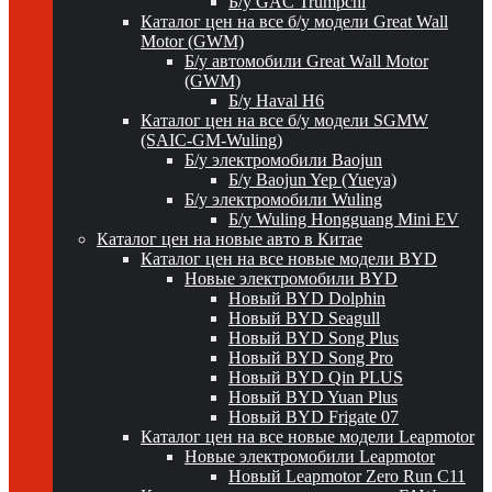
Б/у GAC Trumpchi
Каталог цен на все б/у модели Great Wall
Motor (GWM)
Б/у автомобили Great Wall Motor
(GWM)
Б/у Haval H6
Каталог цен на все б/у модели SGMW
(SAIC-GM-Wuling)
Б/у электромобили Baojun
Б/у Baojun Yep (Yueya)
Б/у электромобили Wuling
Б/у Wuling Hongguang Mini EV
Каталог цен на новые авто в Китае
Каталог цен на все новые модели BYD
Новые электромобили BYD
Новый BYD Dolphin
Новый BYD Seagull
Новый BYD Song Plus
Новый BYD Song Pro
Новый BYD Qin PLUS
Новый BYD Yuan Plus
Новый BYD Frigate 07
Каталог цен на все новые модели Leapmotor
Новые электромобили Leapmotor
Новый Leapmotor Zero Run C11