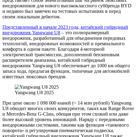
представляет собой значительный шаг на рынок люксовых
внедорожников для нового высококлассного суббренда BYD
и недавно был замечен на тестовых испытаниях в перед
своим локальным дебютом.
Представленный в начале 2023 года, китайский гибридный
внедорожник Yangwang U8
– это полноразмерный
внедорожник, разработанный для объединения передовых
технологий, внедорожных возможностей и премиального
комфорта в одном пакете. Благодаря 4-моторной
электрической трансмиссии, дополненной бензиновым
расширителем диапазона, китайский гибридный
внедорожник Yangwang U8 обеспечивает до 1000 км общего
запаса хода, предлагая функции, типичные для автомобилей
известных люксовых брендов.
Yangwang U8 2025
При цене около 1 098 000 юаней (~ 14 млн рублей) Yangwang
U8 обходит многих своих конкурентов, таких как Range Rover
и Mercedes-Benz G-Class, обещая при этом схожий или даже
более высокий уровень инноваций. Наряду с передовыми
внедорожными системами, такими как функция «танкового
поворота» и регулируемая пневматическая подвеска,
китайский гибридный внедорожник Yangwang U8 также