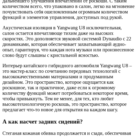
дальнейшего улучшения впечатлений от роскоши. С таким
количеством всего, что упаковано в салон, легко на мгновение
почувствовать себя ошеломленным огромным количеством
функций и элементов управления, доступных под рукой.
Акустическая изоляция в Yangwang U8 исключительная,
салон остается впечатляюще тихим даже на высоких
скоростях. Это дополняется звуковой системой Dynaudio с 22
динамиками, которая обеспечивает захватывающий аудио-
опыт, гарантируя, что каждая нота музыки или произнесенное
слово будут слышны с кристальной ясностью.
Интерьер китайского гибридного автомобиля Yangwang U8 –
это мастер-класс по сочетанию передовых технологий с
высококачественными материалами и продуманным
дизайном. Это пространство, которое ощущается как
роскошное, так и практичное, даже если к огромному
количеству функций может потребоваться некоторое время,
чтобы привыкнуть. Тем не менее, для тех, кто любит
высокотехнологичную роскошь, это пространство, которое
предлагает что-то новое для открытия на каждом шагу.
А как насчет задних сидений?
Стеганая кожаная обивка продолжается и сзади, обеспечивая