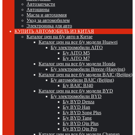
Автозапчасти
Автошины
Масла и автохимия
Уход за автомобилем
Электроника для авто
КУПИТЬ АВТОМОБИЛЬ ИЗ КИТАЯ
Каталог цен на б/у авто в Китае
Каталог цен на все б/у модели Huawei
Б/у электромобили AITO
Б/у AITO M5
Б/у AITO M7
Каталог цен на все б/у модели Honda
Б/у электромобили Breeze (Haoying)
Каталог цен на все б/у модели BAIC (Beijing)
Б/у автомобили BAIC (Beijing)
Б/у BAIC BJ40
Каталог цен на все б/у модели BYD
Б/у электромобили BYD
Б/у BYD Denza
Б/у BYD Han
Б/у BYD Song Plus
Б/у BYD Tang
Б/у BYD Qin Plus
Б/у BYD Qin Pro
Каталог цен на все б/у модели Changan