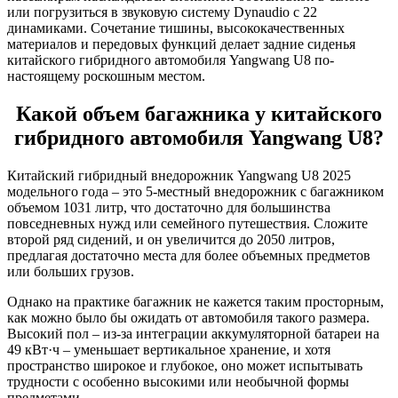
или погрузиться в звуковую систему Dynaudio с 22
динамиками. Сочетание тишины, высококачественных
материалов и передовых функций делает задние сиденья
китайского гибридного автомобиля Yangwang U8 по-
настоящему роскошным местом.
Какой объем багажника у китайского
гибридного автомобиля Yangwang U8?
Китайский гибридный внедорожник Yangwang U8 2025
модельного года – это 5-местный внедорожник с багажником
объемом 1031 литр, что достаточно для большинства
повседневных нужд или семейного путешествия. Сложите
второй ряд сидений, и он увеличится до 2050 литров,
предлагая достаточно места для более объемных предметов
или больших грузов.
Однако на практике багажник не кажется таким просторным,
как можно было бы ожидать от автомобиля такого размера.
Высокий пол – из-за интеграции аккумуляторной батареи на
49 кВт·ч – уменьшает вертикальное хранение, и хотя
пространство широкое и глубокое, оно может испытывать
трудности с особенно высокими или необычной формы
предметами.