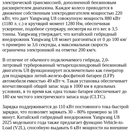
электрической трансмиссией, дополненной бензиновым
расширителем диапазона. Каждое колесо приводится в
движение собственным электродвигателем мощностью 220
кВт, что дает Yangwang U8 совокупную мощность 880 кВт
(1180 л. с.) и крутящий момент 1280 Нм, обеспечивая
ускорение, подобное суперкару, несмотря на его вес в 3,5
тонны. Yangwang утверждает, что китайский гибридный
внедорожник Yangwang U8 может разгоняться от 0 до 100 км/
ч примерно за 3,6 секунды, а максимальная скорость
ограничена электроникой на отметке 200 км/ч.
В отличие от обычного подключаемого гибрида, 2,0-
литровый турбированный четырехцилиндровый бензиновый
двигатель U8 функционирует исключительно как генератор
для подзарядки литий-железо-фосфатной батареи (LFP)
автомобиля емкостью 49 кВт·ч. Такая установка обеспечивает
впечатляющий общий запас хода в 1000 км в идеальных
условиях, в то время как одна только батарея обеспечивает до
180 км чистого электрического запаса хода (CLTC).
Зарядка поддерживается до 110 кВт постоянного тока быстрой
зарядки, что позволяет заряжать 30 – 80% примерно за 18
минут. Китайский гибридный внедорожник Yangwang U8
2025 модельного года также предлагает функцию Vehicle-to-
Load (V2L), способную выдавать 6 кВт мощности на внешние