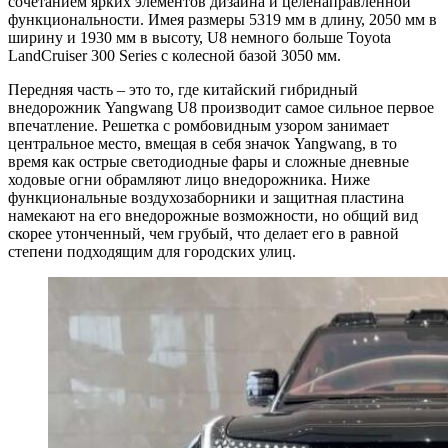
сочетанием ярких элементов дизайна и целенаправленной
функциональности. Имея размеры 5319 мм в длину, 2050 мм в
ширину и 1930 мм в высоту, U8 немного больше Toyota
LandCruiser 300 Series с колесной базой 3050 мм.
Передняя часть – это то, где китайский гибридный
внедорожник Yangwang U8 производит самое сильное первое
впечатление. Решетка с ромбовидным узором занимает
центральное место, вмещая в себя значок Yangwang, в то
время как острые светодиодные фары и сложные дневные
ходовые огни обрамляют лицо внедорожника. Ниже
функциональные воздухозаборники и защитная пластина
намекают на его внедорожные возможности, но общий вид
скорее утонченный, чем грубый, что делает его в равной
степени подходящим для городских улиц.