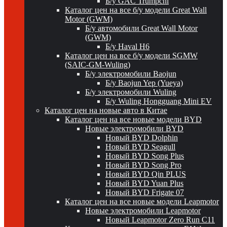
Б/у GAC Trumpchi
Каталог цен на все б/у модели Great Wall
Motor (GWM)
Б/у автомобили Great Wall Motor
(GWM)
Б/у Haval H6
Каталог цен на все б/у модели SGMW
(SAIC-GM-Wuling)
Б/у электромобили Baojun
Б/у Baojun Yep (Yueya)
Б/у электромобили Wuling
Б/у Wuling Hongguang Mini EV
Каталог цен на новые авто в Китае
Каталог цен на все новые модели BYD
Новые электромобили BYD
Новый BYD Dolphin
Новый BYD Seagull
Новый BYD Song Plus
Новый BYD Song Pro
Новый BYD Qin PLUS
Новый BYD Yuan Plus
Новый BYD Frigate 07
Каталог цен на все новые модели Leapmotor
Новые электромобили Leapmotor
Новый Leapmotor Zero Run C11