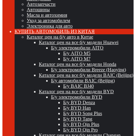
Автозапчасти
Автошины
Масла и автохимия
Уход за автомобилем
Электроника для авто
КУПИТЬ АВТОМОБИЛЬ ИЗ КИТАЯ
Каталог цен на б/у авто в Китае
Каталог цен на все б/у модели Huawei
Б/у электромобили AITO
Б/у AITO M5
Б/у AITO M7
Каталог цен на все б/у модели Honda
Б/у электромобили Breeze (Haoying)
Каталог цен на все б/у модели BAIC (Beijing)
Б/у автомобили BAIC (Beijing)
Б/у BAIC BJ40
Каталог цен на все б/у модели BYD
Б/у электромобили BYD
Б/у BYD Denza
Б/у BYD Han
Б/у BYD Song Plus
Б/у BYD Tang
Б/у BYD Qin Plus
Б/у BYD Qin Pro
Каталог цен на все б/у модели Changan