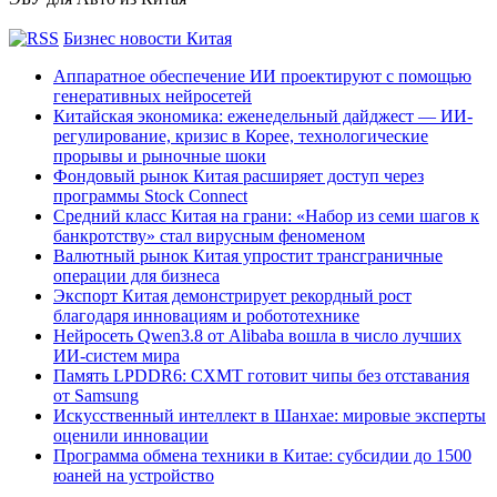
Бизнес новости Китая
Аппаратное обеспечение ИИ проектируют с помощью
генеративных нейросетей
Китайская экономика: еженедельный дайджест — ИИ-
регулирование, кризис в Корее, технологические
прорывы и рыночные шоки
Фондовый рынок Китая расширяет доступ через
программы Stock Connect
Средний класс Китая на грани: «Набор из семи шагов к
банкротству» стал вирусным феноменом
Валютный рынок Китая упростит трансграничные
операции для бизнеса
Экспорт Китая демонстрирует рекордный рост
благодаря инновациям и робототехнике
Нейросеть Qwen3.8 от Alibaba вошла в число лучших
ИИ-систем мира
Память LPDDR6: CXMT готовит чипы без отставания
от Samsung
Искусственный интеллект в Шанхае: мировые эксперты
оценили инновации
Программа обмена техники в Китае: субсидии до 1500
юаней на устройство