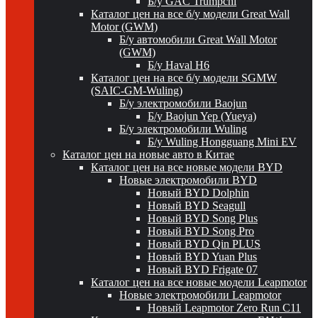
Б/у GAC Trumpchi
Каталог цен на все б/у модели Great Wall
Motor (GWM)
Б/у автомобили Great Wall Motor
(GWM)
Б/у Haval H6
Каталог цен на все б/у модели SGMW
(SAIC-GM-Wuling)
Б/у электромобили Baojun
Б/у Baojun Yep (Yueya)
Б/у электромобили Wuling
Б/у Wuling Hongguang Mini EV
Каталог цен на новые авто в Китае
Каталог цен на все новые модели BYD
Новые электромобили BYD
Новый BYD Dolphin
Новый BYD Seagull
Новый BYD Song Plus
Новый BYD Song Pro
Новый BYD Qin PLUS
Новый BYD Yuan Plus
Новый BYD Frigate 07
Каталог цен на все новые модели Leapmotor
Новые электромобили Leapmotor
Новый Leapmotor Zero Run C11