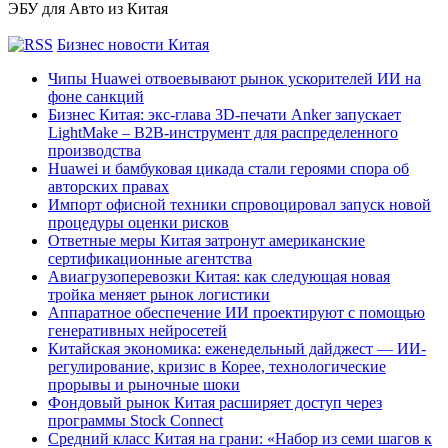
ЭБУ для Авто из Китая
Бизнес новости Китая
Чипы Huawei отвоевывают рынок ускорителей ИИ на
фоне санкций
Бизнес Китая: экс-глава 3D-печати Anker запускает
LightMake – B2B-инструмент для распределенного
производства
Huawei и бамбуковая цикада стали героями спора об
авторских правах
Импорт офисной техники спровоцировал запуск новой
процедуры оценки рисков
Ответные меры Китая затронут американские
сертификационные агентства
Авиагрузоперевозки Китая: как следующая новая
тройка меняет рынок логистики
Аппаратное обеспечение ИИ проектируют с помощью
генеративных нейросетей
Китайская экономика: еженедельный дайджест — ИИ-
регулирование, кризис в Корее, технологические
прорывы и рыночные шоки
Фондовый рынок Китая расширяет доступ через
программы Stock Connect
Средний класс Китая на грани: «Набор из семи шагов к