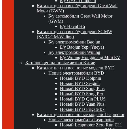
Б/у GAC Trumpchi
Каталог цен на все б/у модели Great Wall
Motor (GWM)
Б/у автомобили Great Wall Motor
(GWM)
Б/у Haval H6
Каталог цен на все б/у модели SGMW
(SAIC-GM-Wuling)
Б/у электромобили Baojun
Б/у Baojun Yep (Yueya)
Б/у электромобили Wuling
Б/у Wuling Hongguang Mini EV
Каталог цен на новые авто в Китае
Каталог цен на все новые модели BYD
Новые электромобили BYD
Новый BYD Dolphin
Новый BYD Seagull
Новый BYD Song Plus
Новый BYD Song Pro
Новый BYD Qin PLUS
Новый BYD Yuan Plus
Новый BYD Frigate 07
Каталог цен на все новые модели Leapmotor
Новые электромобили Leapmotor
Новый Leapmotor Zero Run C11