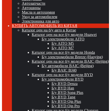
Автозапчасти
Автошины
Масла и автохимия
Уход за автомобилем
Электроника для авто
КУПИТЬ АВТОМОБИЛЬ ИЗ КИТАЯ
Каталог цен на б/у авто в Китае
Каталог цен на все б/у модели Huawei
Б/у электромобили AITO
Б/у AITO M5
Б/у AITO M7
Каталог цен на все б/у модели Honda
Б/у электромобили Breeze (Haoying)
Каталог цен на все б/у модели BAIC (Beijing)
Б/у автомобили BAIC (Beijing)
Б/у BAIC BJ40
Каталог цен на все б/у модели BYD
Б/у электромобили BYD
Б/у BYD Denza
Б/у BYD Han
Б/у BYD Song Plus
Б/у BYD Tang
Б/у BYD Qin Plus
Б/у BYD Qin Pro
Каталог цен на все б/у модели Changan