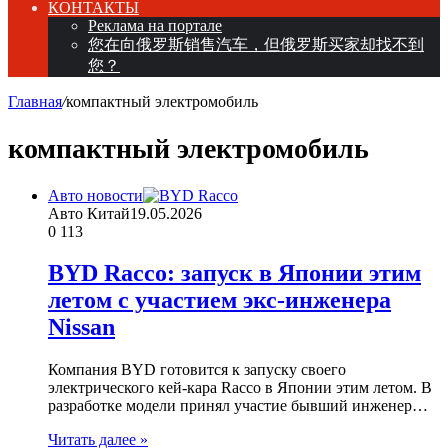
КОНТАКТЫ
Реклама на портале
您在向俄罗斯销售汽车，但俄罗斯买家却找不到
您？
Главная
/
компактный электромобиль
компактный электромобиль
Авто новости
Авто Китай
19.05.2026
0
113
BYD Racco: запуск в Японии этим
летом с участием экс-инженера
Nissan
Компания BYD готовится к запуску своего
электрического кей-кара Racco в Японии этим летом. В
разработке модели принял участие бывший инженер…
Читать далее »