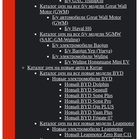
Б/у GAC Trumpchi
Каталог цен на все б/у модели Great Wall
Motor (GWM)
Б/у автомобили Great Wall Motor
(GWM)
Б/у Haval H6
Каталог цен на все б/у модели SGMW
(SAIC-GM-Wuling)
Б/у электромобили Baojun
Б/у Baojun Yep (Yueya)
Б/у электромобили Wuling
Б/у Wuling Hongguang Mini EV
Каталог цен на новые авто в Китае
Каталог цен на все новые модели BYD
Новые электромобили BYD
Новый BYD Dolphin
Новый BYD Seagull
Новый BYD Song Plus
Новый BYD Song Pro
Новый BYD Qin PLUS
Новый BYD Yuan Plus
Новый BYD Frigate 07
Каталог цен на все новые модели Leapmotor
Новые электромобили Leapmotor
Новый Leapmotor Zero Run C11