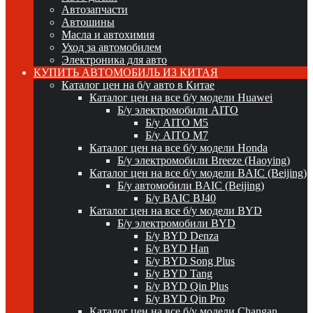
Автозапчасти
Автошины
Масла и автохимия
Уход за автомобилем
Электроника для авто
КУПИТЬ АВТОМОБИЛЬ ИЗ КИТАЯ
Каталог цен на б/у авто в Китае
Каталог цен на все б/у модели Huawei
Б/у электромобили AITO
Б/у AITO M5
Б/у AITO M7
Каталог цен на все б/у модели Honda
Б/у электромобили Breeze (Haoying)
Каталог цен на все б/у модели BAIC (Beijing)
Б/у автомобили BAIC (Beijing)
Б/у BAIC BJ40
Каталог цен на все б/у модели BYD
Б/у электромобили BYD
Б/у BYD Denza
Б/у BYD Han
Б/у BYD Song Plus
Б/у BYD Tang
Б/у BYD Qin Plus
Б/у BYD Qin Pro
Каталог цен на все б/у модели Changan