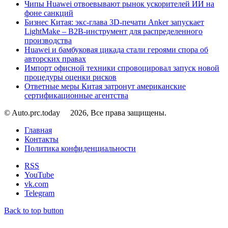
Чипы Huawei отвоевывают рынок ускорителей ИИ на
фоне санкций
Бизнес Китая: экс-глава 3D-печати Anker запускает
LightMake – B2B-инструмент для распределенного
производства
Huawei и бамбуковая цикада стали героями спора об
авторских правах
Импорт офисной техники спровоцировал запуск новой
процедуры оценки рисков
Ответные меры Китая затронут американские
сертификационные агентства
© Auto.prc.today
2026, Все права защищены.
Главная
Контакты
Политика конфиденциальности
RSS
YouTube
vk.com
Telegram
Back to top button