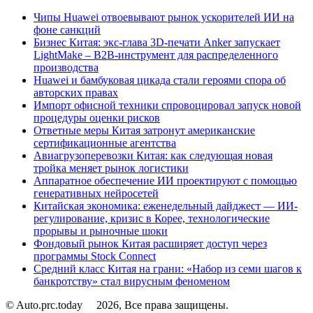
Чипы Huawei отвоевывают рынок ускорителей ИИ на
фоне санкций
Бизнес Китая: экс-глава 3D-печати Anker запускает
LightMake – B2B-инструмент для распределенного
производства
Huawei и бамбуковая цикада стали героями спора об
авторских правах
Импорт офисной техники спровоцировал запуск новой
процедуры оценки рисков
Ответные меры Китая затронут американские
сертификационные агентства
Авиагрузоперевозки Китая: как следующая новая
тройка меняет рынок логистики
Аппаратное обеспечение ИИ проектируют с помощью
генеративных нейросетей
Китайская экономика: еженедельный дайджест — ИИ-
регулирование, кризис в Корее, технологические
прорывы и рыночные шоки
Фондовый рынок Китая расширяет доступ через
программы Stock Connect
Средний класс Китая на грани: «Набор из семи шагов к
банкротству» стал вирусным феноменом
© Auto.prc.today
2026, Все права защищены.