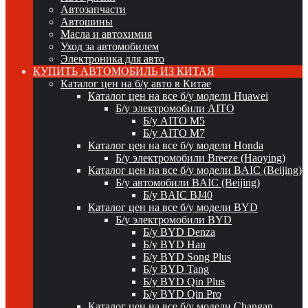
Автозапчасти
Автошины
Масла и автохимия
Уход за автомобилем
Электроника для авто
КУПИТЬ АВТОМОБИЛЬ ИЗ КИТАЯ
Каталог цен на б/у авто в Китае
Каталог цен на все б/у модели Huawei
Б/у электромобили AITO
Б/у AITO M5
Б/у AITO M7
Каталог цен на все б/у модели Honda
Б/у электромобили Breeze (Haoying)
Каталог цен на все б/у модели BAIC (Beijing)
Б/у автомобили BAIC (Beijing)
Б/у BAIC BJ40
Каталог цен на все б/у модели BYD
Б/у электромобили BYD
Б/у BYD Denza
Б/у BYD Han
Б/у BYD Song Plus
Б/у BYD Tang
Б/у BYD Qin Plus
Б/у BYD Qin Pro
Каталог цен на все б/у модели Changan