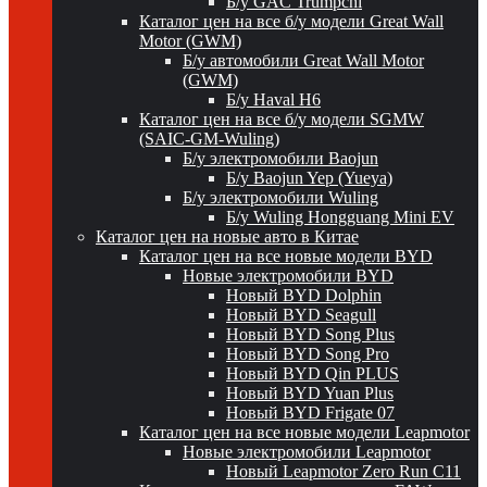
Б/у GAC Trumpchi
Каталог цен на все б/у модели Great Wall
Motor (GWM)
Б/у автомобили Great Wall Motor
(GWM)
Б/у Haval H6
Каталог цен на все б/у модели SGMW
(SAIC-GM-Wuling)
Б/у электромобили Baojun
Б/у Baojun Yep (Yueya)
Б/у электромобили Wuling
Б/у Wuling Hongguang Mini EV
Каталог цен на новые авто в Китае
Каталог цен на все новые модели BYD
Новые электромобили BYD
Новый BYD Dolphin
Новый BYD Seagull
Новый BYD Song Plus
Новый BYD Song Pro
Новый BYD Qin PLUS
Новый BYD Yuan Plus
Новый BYD Frigate 07
Каталог цен на все новые модели Leapmotor
Новые электромобили Leapmotor
Новый Leapmotor Zero Run C11