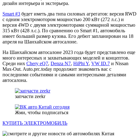
дизайн интерьера и экстерьера.
Smart #3
будет иметь два типа силовых агрегатов: версия RWD
с одним электромотором мощностью 200 кВт (272 л.с.) и
версия 4WD с двумя электромоторами суммарной мощностью
315 кВт (428 л.с.). По сравнению со Smart #1, автомобиль
имеет больший размер кузова. Его дебют запланирован на 18
апреля на Шанхайском автосалоне.
На Шанхайском автосалоне 2023 года будет представлено еще
много интересных и захватывающих моделей и концептов.
Среди них
Chery eQ7
,
Denza N7
,
HiPhi Y
,
VW ID.7
и Nissan
Max-Out. Auto.prc.today продолжит знакомить вас с
последними событиями и самыми интересными деталями
автосалона.
запчасти zeekr
Жми, чтобы подписаться
КУПИТЬ ЭЛЕКТРОМОБИЛЬ