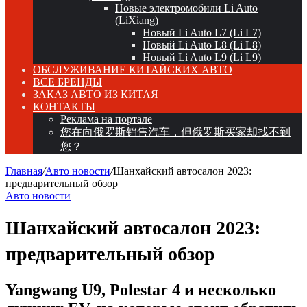
Новые электромобили Li Auto
(LiXiang)
Новый Li Auto L7 (Li L7)
Новый Li Auto L8 (Li L8)
Новый Li Auto L9 (Li L9)
ОБСЛУЖИВАНИЕ КИТАЙСКИХ АВТО
ВСЕ БРЕНДЫ
ЗАКАЗ АВТО ИЗ КИТАЯ
КОНТАКТЫ
Реклама на портале
您在向俄罗斯销售汽车，但俄罗斯买家却找不到
您？
Главная
/
Авто новости
/
Шанхайский автосалон 2023:
предварительный обзор
Авто новости
Шанхайский автосалон 2023:
предварительный обзор
Yangwang U9, Polestar 4 и несколько