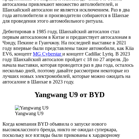
автосалоны привлекают множество автолюбителей, и
Шанхайский автосалон не является исключением. Раз в два
года автолюбители и производители собираются в Шанхае
для проведения этого автомобильного ритуала.
Дебютировав в 1985 году, Шанхайский автосалон стал
первым автосалоном в Китае и предшествует автосалонам в
Чэнду, Пекине и Гуанчжоу. На последней выставке в 2021
году впервые были представлены такие автомобили, как Kiia
EV6, концепт
MG Cyberstar
и концепт Cadillac Lyriq. В 2023
году Шанхайский автосалон пройдет с 18 по 27 апреля. До
начала выставки, которая проводится раз в два года, осталось
несколько дней, поэтому давайте рассмотрим некоторые из
лучших новых электромобилей, которые можно ожидать на
автосалоне в Шанхае в 2023 году.
Yangwang U9 от BYD
Yangwang U9
Когда компания BYD объявила о запуске нового
высококлассного бренда, никто не ожидал суперкара,
поскольку все взгляды были прикованы к хардкорному