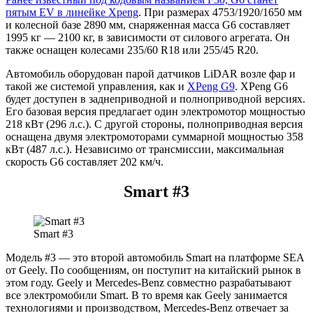
пятым EV в линейке Xpeng
. При размерах 4753/1920/1650 мм
и колесной базе 2890 мм, снаряженная масса G6 составляет
1995 кг — 2100 кг, в зависимости от силового агрегата. Он
также оснащен колесами 235/60 R18 или 255/45 R20.
Автомобиль оборудован парой датчиков LiDAR возле фар и
такой же системой управления, как и
XPeng G9
. XPeng G6
будет доступен в заднеприводной и полноприводной версиях.
Его базовая версия предлагает один электромотор мощностью
218 кВт (296 л.с.). С другой стороны, полноприводная версия
оснащена двумя электромоторами суммарной мощностью 358
кВт (487 л.с.). Независимо от трансмиссии, максимальная
скорость G6 составляет 202 км/ч.
Smart #3
Smart #3
Модель #3 — это второй автомобиль Smart на платформе SEA
от Geely. По сообщениям, он поступит на китайский рынок в
этом году. Geely и Mercedes-Benz совместно разрабатывают
все электромобили Smart. В то время как Geely занимается
технологиями и производством, Mercedes-Benz отвечает за