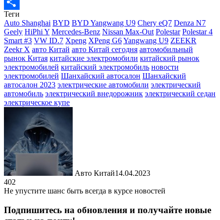
Messenger
Теги
Отправить
Auto Shanghai
BYD
BYD Yangwang U9
Chery eQ7
Denza N7
Geely
HiPhi Y
Mercedes-Benz
Nissan Max-Out
Polestar
Polestar 4
Smart #3
VW ID.7
Xpeng
XPeng G6
Yangwang U9
ZEEKR
Zeekr X
авто Китай
авто Китай сегодня
автомобильный
рынок Китая
китайские электромобили
китайский рынок
электромобилей
китайский электромобиль
новости
электромобилей
Шанхайский автосалон
Шанхайский
автосалон 2023
электрические автомобили
электрический
автомобиль
электрический внедорожник
электрический седан
электрическое купе
Авто Китай
14.04.2023
402
Не упустите шанс быть всегда в курсе новостей
Подпишитесь на обновления и получайте новые