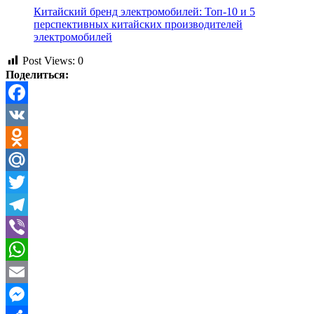
Китайский бренд электромобилей: Топ-10 и 5
перспективных китайских производителей
электромобилей
Post Views:
0
Поделиться:
Facebook
VK
Odnoklassniki
Mail.Ru
Twitter
Telegram
Viber
WhatsApp
Email