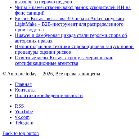
вызовов за первую неделю
Чипы Huawei отвоевывают рынок ускорителей ИИ на
фоне санкций
Бизнес Китая: экс-глава 3D-печати Anker запускает
LightMake – B2B-инструмент для распределенного
производства
Huawei и бамбуковая цикада стали героями спора об
авторских правах
Импорт офисной техники спровоцировал запуск новой
процедуры оценки рисков
Ответные меры Китая затронут американские
сертификационные агентства
© Auto.prc.today
2026, Все права защищены.
Главная
Контакты
Политика конфиденциальности
RSS
YouTube
vk.com
Telegram
Back to top button