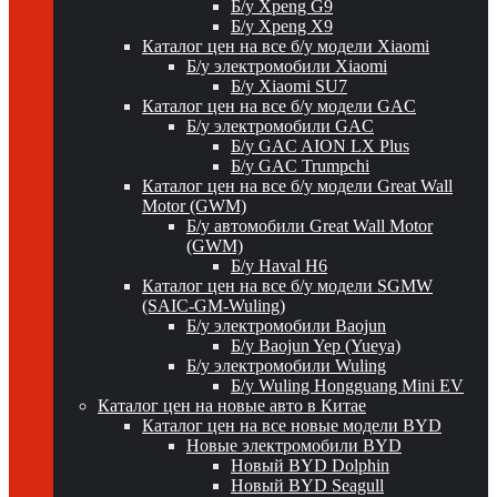
Б/у Xpeng G9
Б/у Xpeng X9
Каталог цен на все б/у модели Xiaomi
Б/у электромобили Xiaomi
Б/у Xiaomi SU7
Каталог цен на все б/у модели GAC
Б/у электромобили GAC
Б/у GAC AION LX Plus
Б/у GAC Trumpchi
Каталог цен на все б/у модели Great Wall
Motor (GWM)
Б/у автомобили Great Wall Motor
(GWM)
Б/у Haval H6
Каталог цен на все б/у модели SGMW
(SAIC-GM-Wuling)
Б/у электромобили Baojun
Б/у Baojun Yep (Yueya)
Б/у электромобили Wuling
Б/у Wuling Hongguang Mini EV
Каталог цен на новые авто в Китае
Каталог цен на все новые модели BYD
Новые электромобили BYD
Новый BYD Dolphin
Новый BYD Seagull