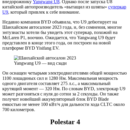
внедорожнику
Yangwang U8
. Однако после запуска U8
китайский автопроизводитель «вытащил из шляпы»
суперкар
U9
, который привлек к себе внимание.
Недавно компания BYD объявила, что U9 дебютирует на
Шанхайском автосалоне 2023 года, и, без сомнения, многие
энтузиасты хотели бы увидеть этот суперкар, похожий на
McLaren P1, воочию. Ожидается, что Yangwang U9 будет
представлен в конце этого года, он построен на новой
платформе BYD Yisifang EV.
Yangwang U9 — вид сзади
Он оснащен четырьмя электродвигателями общей мощностью
1100 лошадиных сил и 1280 Нм. Максимальная мощность
одного двигателя составляет 275 л.с., а максимальный
крутящий момент — 320 Нм. По словам BYD, электрокар U9
может разгоняться с нуля до сотни за 2 секунды. Он также
получит новейший аккумуляторный блок BYD Blade
емкостью не менее 100 кВт/ч для дальности хода CLTC около
700 километров.
Polestar 4