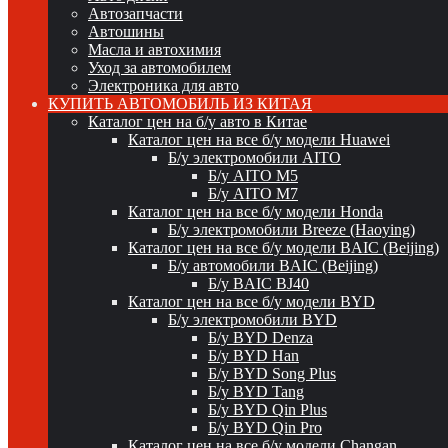
Автозапчасти
Автошины
Масла и автохимия
Уход за автомобилем
Электроника для авто
КУПИТЬ АВТОМОБИЛЬ ИЗ КИТАЯ
Каталог цен на б/у авто в Китае
Каталог цен на все б/у модели Huawei
Б/у электромобили AITO
Б/у AITO M5
Б/у AITO M7
Каталог цен на все б/у модели Honda
Б/у электромобили Breeze (Haoying)
Каталог цен на все б/у модели BAIC (Beijing)
Б/у автомобили BAIC (Beijing)
Б/у BAIC BJ40
Каталог цен на все б/у модели BYD
Б/у электромобили BYD
Б/у BYD Denza
Б/у BYD Han
Б/у BYD Song Plus
Б/у BYD Tang
Б/у BYD Qin Plus
Б/у BYD Qin Pro
Каталог цен на все б/у модели Changan