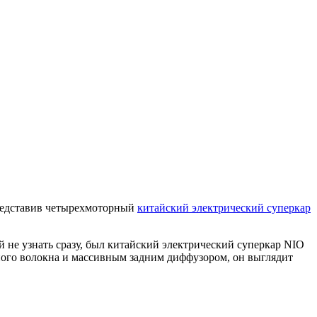
представив четырехмоторный
китайский электрический суперкар
не узнать сразу, был китайский электрический суперкар NIO
ного волокна и массивным задним диффузором, он выглядит