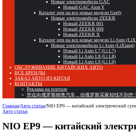
Новые электромобили GAC
Новый GAC Aion Y
Каталог цен на все новые модели Geely
Новые электромобили ZEEKR
Новый ZEEKR 001
Новый ZEEKR 009
Новый ZEEKR X
Каталог цен на все новые модели Li Auto (LiX
Новые электромобили Li Auto (LiXiang)
Новый Li Auto L7 (Li L7)
Новый Li Auto L8 (Li L8)
Новый Li Auto L9 (Li L9)
ОБСЛУЖИВАНИЕ КИТАЙСКИХ АВТО
ВСЕ БРЕНДЫ
ЗАКАЗ АВТО ИЗ КИТАЯ
КОНТАКТЫ
Реклама на портале
您在向俄罗斯销售汽车，但俄罗斯买家却找不到您
Главная
/
Авто статьи
/
NIO EP9 — китайский электрический супе
Авто статьи
NIO EP9 — китайский электри