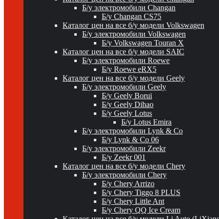
Б/у электромобили Changan
Б/у Changan CS75
Каталог цен на все б/у модели Volkswagen
Б/у электромобили Volkswagen
Б/у Volkswagen Touran X
Каталог цен на все б/у модели SAIC
Б/у электромобили Roewe
Б/у Roewe eRX5
Каталог цен на все б/у модели Geely
Б/у электромобили Geely
Б/у Geely Borui
Б/у Geely Dihao
Б/у Geely Lotus
Б/у Lotus Emira
Б/у электромобили Lynk & Co
Б/у Lynk & Co 06
Б/у электромобили Zeekr
Б/у Zeekr 001
Каталог цен на все б/у модели Chery
Б/у электромобили Chery
Б/у Chery Arrizo
Б/у Chery Tiggo 8 PLUS
Б/у Chery Little Ant
Б/у Chery QQ Ice Cream
Каталог цен на все б/у модели Li Auto (LiXian