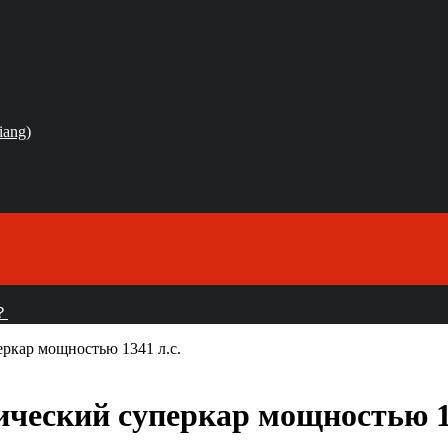
iang)
？
ркар мощностью 1341 л.с.
ческий суперкар мощностью 13