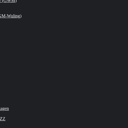
or (GWM)
GM-Wuling)
wagen
OZZ