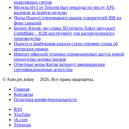
неактивных счетов
Модель Hy3 от Tencent бьет рекорды по числу API-
вызовов за первую неделю
Чипы Huawei отвоевывают рынок ускорителей ИИ на
фоне санкций
Бизнес Китая: экс-глава 3D-печати Anker запускает
LightMake – B2B-инструмент для распределенного
производства
Huawei и бамбуковая цикада стали героями спора об
авторских правах
Импорт офисной техники спровоцировал запуск новой
процедуры оценки рисков
Ответные меры Китая затронут американские
сертификационные агентства
© Auto.prc.today
2026, Все права защищены.
Главная
Контакты
Политика конфиденциальности
RSS
YouTube
vk.com
Telegram