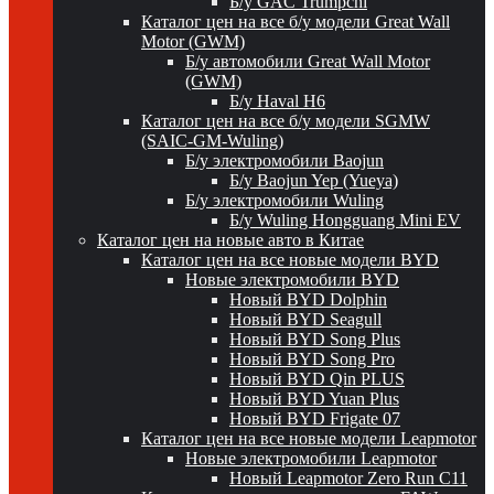
Б/у GAC Trumpchi
Каталог цен на все б/у модели Great Wall
Motor (GWM)
Б/у автомобили Great Wall Motor
(GWM)
Б/у Haval H6
Каталог цен на все б/у модели SGMW
(SAIC-GM-Wuling)
Б/у электромобили Baojun
Б/у Baojun Yep (Yueya)
Б/у электромобили Wuling
Б/у Wuling Hongguang Mini EV
Каталог цен на новые авто в Китае
Каталог цен на все новые модели BYD
Новые электромобили BYD
Новый BYD Dolphin
Новый BYD Seagull
Новый BYD Song Plus
Новый BYD Song Pro
Новый BYD Qin PLUS
Новый BYD Yuan Plus
Новый BYD Frigate 07
Каталог цен на все новые модели Leapmotor
Новые электромобили Leapmotor
Новый Leapmotor Zero Run C11