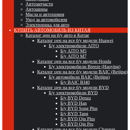
Автозапчасти
Автошины
Масла и автохимия
Уход за автомобилем
Электроника для авто
КУПИТЬ АВТОМОБИЛЬ ИЗ КИТАЯ
Каталог цен на б/у авто в Китае
Каталог цен на все б/у модели Huawei
Б/у электромобили AITO
Б/у AITO M5
Б/у AITO M7
Каталог цен на все б/у модели Honda
Б/у электромобили Breeze (Haoying)
Каталог цен на все б/у модели BAIC (Beijing)
Б/у автомобили BAIC (Beijing)
Б/у BAIC BJ40
Каталог цен на все б/у модели BYD
Б/у электромобили BYD
Б/у BYD Denza
Б/у BYD Han
Б/у BYD Song Plus
Б/у BYD Tang
Б/у BYD Qin Plus
Б/у BYD Qin Pro
Каталог цен на все б/у модели Changan