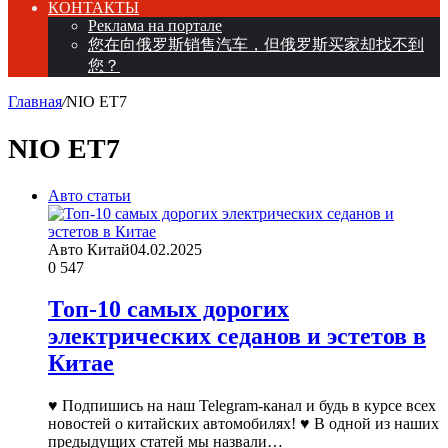
КОНТАКТЫ
Реклама на портале
您在向俄罗斯销售汽车，但俄罗斯买家却找不到
您？
Главная
/
NIO ET7
NIO ET7
Авто статьи
Авто Китай
04.02.2025
0
547
Топ-10 самых дорогих
электрических седанов и эстетов в
Китае
♥ Подпишись на наш Telegram-канал и будь в курсе всех
новостей о китайских автомобилях! ♥ В одной из наших
предыдущих статей мы назвали…