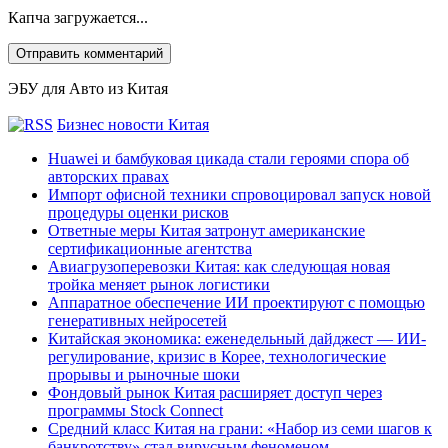
Капча загружается...
ЭБУ для Авто из Китая
Бизнес новости Китая
Huawei и бамбуковая цикада стали героями спора об
авторских правах
Импорт офисной техники спровоцировал запуск новой
процедуры оценки рисков
Ответные меры Китая затронут американские
сертификационные агентства
Авиагрузоперевозки Китая: как следующая новая
тройка меняет рынок логистики
Аппаратное обеспечение ИИ проектируют с помощью
генеративных нейросетей
Китайская экономика: еженедельный дайджест — ИИ-
регулирование, кризис в Корее, технологические
прорывы и рыночные шоки
Фондовый рынок Китая расширяет доступ через
программы Stock Connect
Средний класс Китая на грани: «Набор из семи шагов к
банкротству» стал вирусным феноменом