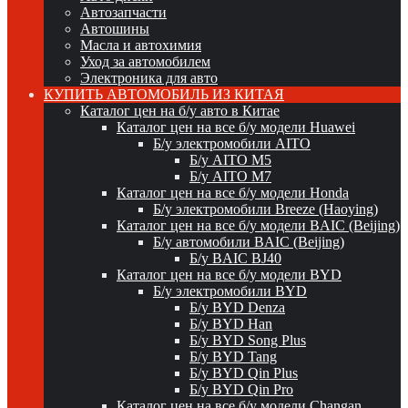
Автозапчасти
Автошины
Масла и автохимия
Уход за автомобилем
Электроника для авто
КУПИТЬ АВТОМОБИЛЬ ИЗ КИТАЯ
Каталог цен на б/у авто в Китае
Каталог цен на все б/у модели Huawei
Б/у электромобили AITO
Б/у AITO M5
Б/у AITO M7
Каталог цен на все б/у модели Honda
Б/у электромобили Breeze (Haoying)
Каталог цен на все б/у модели BAIC (Beijing)
Б/у автомобили BAIC (Beijing)
Б/у BAIC BJ40
Каталог цен на все б/у модели BYD
Б/у электромобили BYD
Б/у BYD Denza
Б/у BYD Han
Б/у BYD Song Plus
Б/у BYD Tang
Б/у BYD Qin Plus
Б/у BYD Qin Pro
Каталог цен на все б/у модели Changan