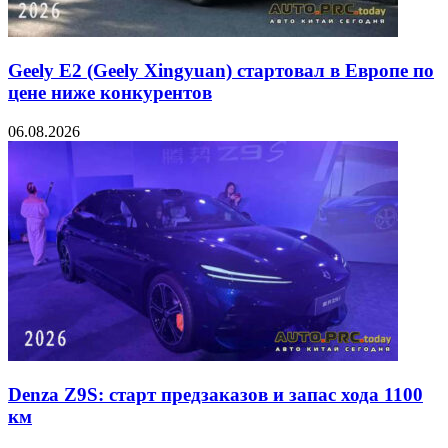
Geely E2 (Geely Xingyuan) стартовал в Европе по
цене ниже конкурентов
06.08.2026
Denza Z9S: старт предзаказов и запас хода 1100
км