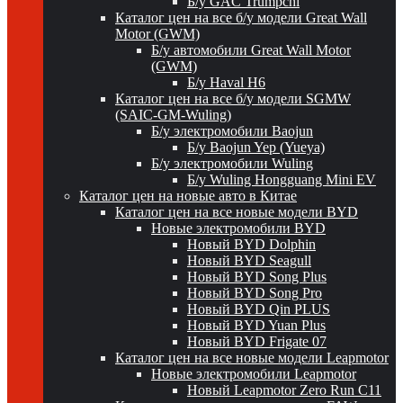
Б/у GAC Trumpchi
Каталог цен на все б/у модели Great Wall
Motor (GWM)
Б/у автомобили Great Wall Motor
(GWM)
Б/у Haval H6
Каталог цен на все б/у модели SGMW
(SAIC-GM-Wuling)
Б/у электромобили Baojun
Б/у Baojun Yep (Yueya)
Б/у электромобили Wuling
Б/у Wuling Hongguang Mini EV
Каталог цен на новые авто в Китае
Каталог цен на все новые модели BYD
Новые электромобили BYD
Новый BYD Dolphin
Новый BYD Seagull
Новый BYD Song Plus
Новый BYD Song Pro
Новый BYD Qin PLUS
Новый BYD Yuan Plus
Новый BYD Frigate 07
Каталог цен на все новые модели Leapmotor
Новые электромобили Leapmotor
Новый Leapmotor Zero Run C11