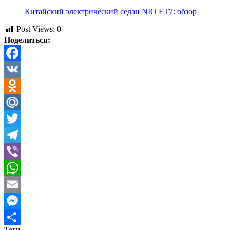
Китайский электрический седан NIO ET7: обзор
Post Views:
0
Поделиться:
Facebook
VK
Odnoklassniki
Mail.Ru
Twitter
Telegram
Viber
WhatsApp
Email
Messenger
Теги