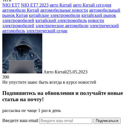
Отправить
NIO ET7
NIO ET7 2023
авто Китай
авто Китай сегодня
автомобили Китай
автомобильные новости
автомобильный
рынок Китая
китайские электромобили
китайский рынок
электромобилей
китайский электромобиль
новости
электромобилей
электрические автомобили
электрический
автомобиль
электрический седан
Авто Китай
25.05.2023
390
Не упустите шанс быть всегда в курсе новостей
Подпишитесь на обновления и получайте новые
статьи на почту!
рассылка не чаще 1 раз в день
Введите ваш email