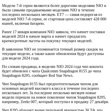
Модели 7-й серии являются более дорогими моделями NIO и
были самыми продаваемыми моделями NIO в течение
последних нескольких месяцев. ET7 — самая недорогая из
моделей NIO 7-й серии, ее стартовая цена составляет 428 000
юаней, включая батарею.
Ранее 17 января компания NIO заявила, что начнет поставки
моделей 2024 в начале марта и начнет предлагать
краткосрочные льготы на покупку текущих моделей.
В заявлении NIO не упоминается точный размер скидок на
текущие модели, а также какие обновления будут доступны
для модели 2024 года.
По словам продавца, в моделях NIO 2024 года чип кокпита
будет обновлен с чипа Qualcomm Snapdragon 8155 до чипа
Snapdragon 8295, сообщает Red Star News.
Чип Snapdragon 8155 был предпочтительным чипом для
основных моделей высокого класса в течение последних
нескольких лет. За последние несколько месяцев новые
модели перешли на новое поколение чипов Snapdragon 8295,
например, Zeekr 007, который поступил в продажу 27 декабря.
Чип 8295 обладает вычислительной мощностью 30 Тф, что