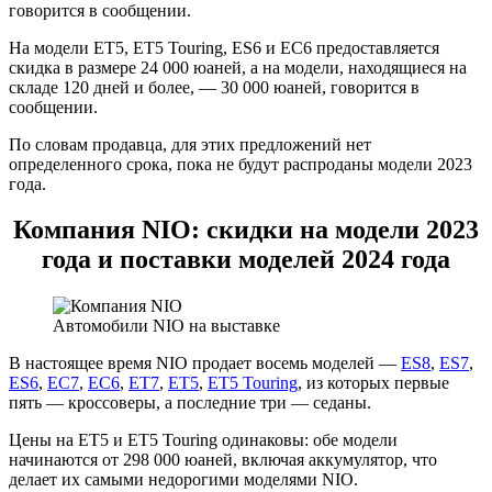
говорится в сообщении.
На модели ET5, ET5 Touring, ES6 и EC6 предоставляется
скидка в размере 24 000 юаней, а на модели, находящиеся на
складе 120 дней и более, — 30 000 юаней, говорится в
сообщении.
По словам продавца, для этих предложений нет
определенного срока, пока не будут распроданы модели 2023
года.
Компания NIO: скидки на модели 2023
года и поставки моделей 2024 года
Автомобили NIO на выставке
В настоящее время NIO продает восемь моделей —
ES8
,
ES7
,
ES6
,
EC7
,
EC6
,
ET7
,
ET5
,
ET5 Touring
, из которых первые
пять — кроссоверы, а последние три — седаны.
Цены на ET5 и ET5 Touring одинаковы: обе модели
начинаются от 298 000 юаней, включая аккумулятор, что
делает их самыми недорогими моделями NIO.