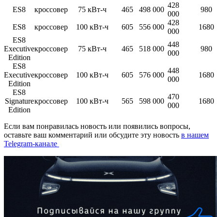
428
ES8
кроссовер
75 кВт-ч
465
498 000
980
000
428
ES8
кроссовер
100 кВт-ч
605
556 000
1680
000
ES8
448
Executive
кроссовер
75 кВт-ч
465
518 000
980
000
Edition
ES8
448
Executive
кроссовер
100 кВт-ч
605
576 000
1680
000
Edition
ES8
470
Signature
кроссовер
100 кВт-ч
565
598 000
1680
000
Edition
Если вам понравилась новость или появились вопросы,
оставьте ваш комментарий или обсудите эту новость
в нашем
Telegram-канале