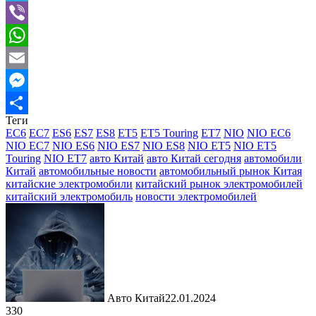
Telegram
Viber
WhatsApp
Email
Messenger
Теги
Отправить
EC6
EC7
ES6
ES7
ES8
ET5
ET5 Touring
ET7
NIO
NIO EC6
NIO EC7
NIO ES6
NIO ES7
NIO ES8
NIO ET5
NIO ET5
Touring
NIO ET7
авто Китай
авто Китай сегодня
автомобили
Китай
автомобильные новости
автомобильный рынок Китая
китайские электромобили
китайский рынок электромобилей
китайский электромобиль
новости электромобилей
Авто Китай
22.01.2024
330