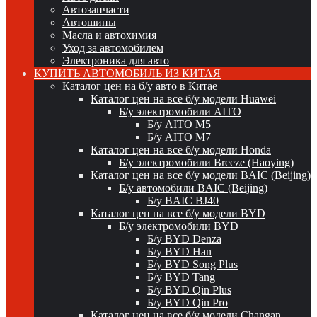
Автозапчасти
Автошины
Масла и автохимия
Уход за автомобилем
Электроника для авто
КУПИТЬ АВТОМОБИЛЬ ИЗ КИТАЯ
Каталог цен на б/у авто в Китае
Каталог цен на все б/у модели Huawei
Б/у электромобили AITO
Б/у AITO M5
Б/у AITO M7
Каталог цен на все б/у модели Honda
Б/у электромобили Breeze (Haoying)
Каталог цен на все б/у модели BAIC (Beijing)
Б/у автомобили BAIC (Beijing)
Б/у BAIC BJ40
Каталог цен на все б/у модели BYD
Б/у электромобили BYD
Б/у BYD Denza
Б/у BYD Han
Б/у BYD Song Plus
Б/у BYD Tang
Б/у BYD Qin Plus
Б/у BYD Qin Pro
Каталог цен на все б/у модели Changan