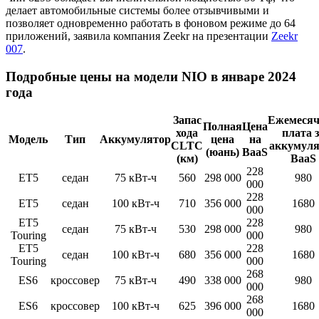
делает автомобильные системы более отзывчивыми и
позволяет одновременно работать в фоновом режиме до 64
приложений, заявила компания Zeekr на презентации
Zeekr
007
.
Подробные цены на модели NIO в январе 2024
года
Запас
Ежемесяч
Полная
Цена
хода
плата з
Модель
Тип
Аккумулятор
цена
на
CLTC
аккумуля
(юань)
BaaS
(км)
BaaS
228
ET5
седан
75 кВт-ч
560
298 000
980
000
228
ET5
седан
100 кВт-ч
710
356 000
1680
000
ET5
228
седан
75 кВт-ч
530
298 000
980
Touring
000
ET5
228
седан
100 кВт-ч
680
356 000
1680
Touring
000
268
ES6
кроссовер
75 кВт-ч
490
338 000
980
000
268
ES6
кроссовер
100 кВт-ч
625
396 000
1680
000