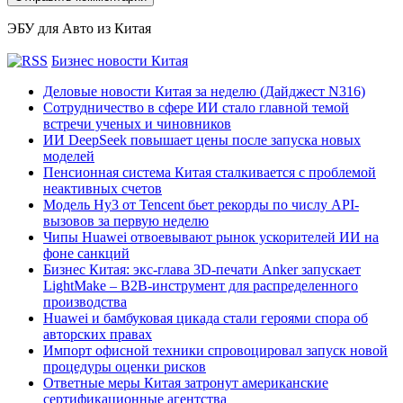
ЭБУ для Авто из Китая
Бизнес новости Китая
Деловые новости Китая за неделю (Дайджест N316)
Сотрудничество в сфере ИИ стало главной темой
встречи ученых и чиновников
ИИ DeepSeek повышает цены после запуска новых
моделей
Пенсионная система Китая сталкивается с проблемой
неактивных счетов
Модель Hy3 от Tencent бьет рекорды по числу API-
вызовов за первую неделю
Чипы Huawei отвоевывают рынок ускорителей ИИ на
фоне санкций
Бизнес Китая: экс-глава 3D-печати Anker запускает
LightMake – B2B-инструмент для распределенного
производства
Huawei и бамбуковая цикада стали героями спора об
авторских правах
Импорт офисной техники спровоцировал запуск новой
процедуры оценки рисков
Ответные меры Китая затронут американские
сертификационные агентства