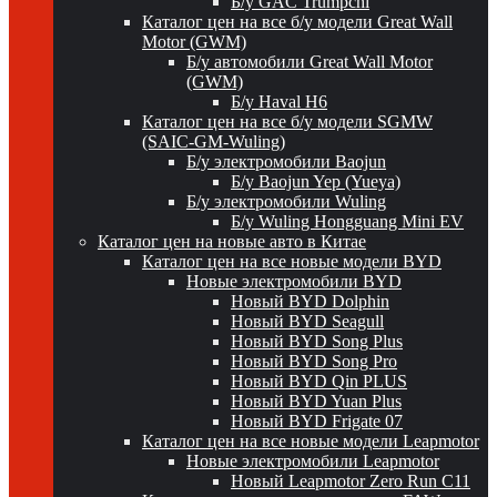
Б/у GAC Trumpchi
Каталог цен на все б/у модели Great Wall
Motor (GWM)
Б/у автомобили Great Wall Motor
(GWM)
Б/у Haval H6
Каталог цен на все б/у модели SGMW
(SAIC-GM-Wuling)
Б/у электромобили Baojun
Б/у Baojun Yep (Yueya)
Б/у электромобили Wuling
Б/у Wuling Hongguang Mini EV
Каталог цен на новые авто в Китае
Каталог цен на все новые модели BYD
Новые электромобили BYD
Новый BYD Dolphin
Новый BYD Seagull
Новый BYD Song Plus
Новый BYD Song Pro
Новый BYD Qin PLUS
Новый BYD Yuan Plus
Новый BYD Frigate 07
Каталог цен на все новые модели Leapmotor
Новые электромобили Leapmotor
Новый Leapmotor Zero Run C11