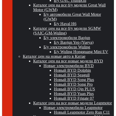
Б/у GAC Trumpchi
Каталог цен на все б/у модели Great Wall
Motor (GWM)
Б/у автомобили Great Wall Motor
(GWM)
Б/у Haval H6
Каталог цен на все б/у модели SGMW
(SAIC-GM-Wuling)
Б/у электромобили Baojun
Б/у Baojun Yep (Yueya)
Б/у электромобили Wuling
Б/у Wuling Hongguang Mini EV
Каталог цен на новые авто в Китае
Каталог цен на все новые модели BYD
Новые электромобили BYD
Новый BYD Dolphin
Новый BYD Seagull
Новый BYD Song Plus
Новый BYD Song Pro
Новый BYD Qin PLUS
Новый BYD Yuan Plus
Новый BYD Frigate 07
Каталог цен на все новые модели Leapmotor
Новые электромобили Leapmotor
Новый Leapmotor Zero Run C11