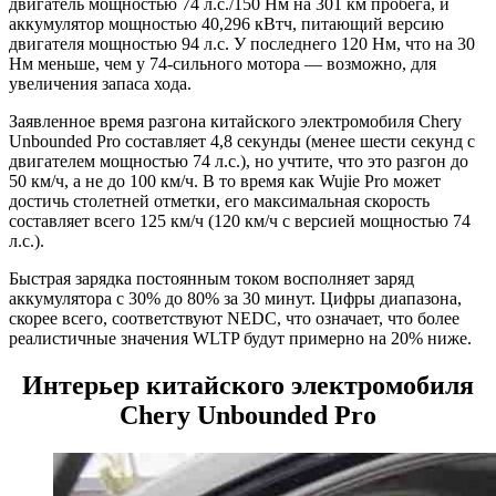
двигатель мощностью 74 л.с./150 Нм на 301 км пробега, и
аккумулятор мощностью 40,296 кВтч, питающий версию
двигателя мощностью 94 л.с. У последнего 120 Нм, что на 30
Нм меньше, чем у 74-сильного мотора — возможно, для
увеличения запаса хода.
Заявленное время разгона китайского электромобиля Chery
Unbounded Pro составляет 4,8 секунды (менее шести секунд с
двигателем мощностью 74 л.с.), но учтите, что это разгон до
50 км/ч, а не до 100 км/ч. В то время как Wujie Pro может
достичь столетней отметки, его максимальная скорость
составляет всего 125 км/ч (120 км/ч с версией мощностью 74
л.с.).
Быстрая зарядка постоянным током восполняет заряд
аккумулятора с 30% до 80% за 30 минут. Цифры диапазона,
скорее всего, соответствуют NEDC, что означает, что более
реалистичные значения WLTP будут примерно на 20% ниже.
Интерьер китайского электромобиля
Chery Unbounded Pro