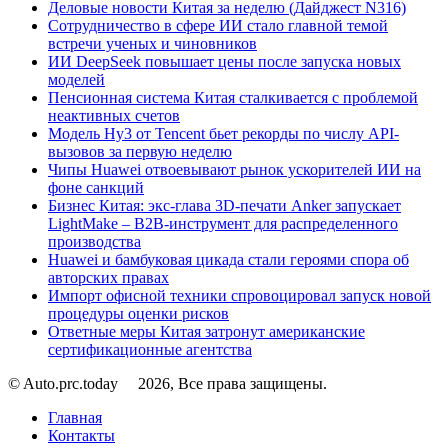
Деловые новости Китая за неделю (Дайджест N316)
Сотрудничество в сфере ИИ стало главной темой
встречи ученых и чиновников
ИИ DeepSeek повышает цены после запуска новых
моделей
Пенсионная система Китая сталкивается с проблемой
неактивных счетов
Модель Hy3 от Tencent бьет рекорды по числу API-
вызовов за первую неделю
Чипы Huawei отвоевывают рынок ускорителей ИИ на
фоне санкций
Бизнес Китая: экс-глава 3D-печати Anker запускает
LightMake – B2B-инструмент для распределенного
производства
Huawei и бамбуковая цикада стали героями спора об
авторских правах
Импорт офисной техники спровоцировал запуск новой
процедуры оценки рисков
Ответные меры Китая затронут американские
сертификационные агентства
© Auto.prc.today
2026, Все права защищены.
Главная
Контакты