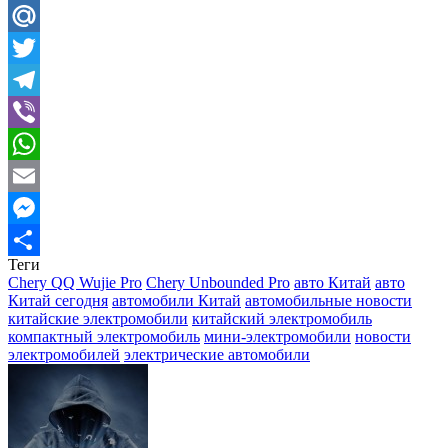
Odnoklassniki
Mail.Ru
Twitter
Telegram
Viber
WhatsApp
Email
Messenger
Теги
Отправить
Chery QQ Wujie Pro
Chery Unbounded Pro
авто Китай
авто
Китай сегодня
автомобили Китай
автомобильные новости
китайские электромобили
китайский электромобиль
компактный электромобиль
мини-электромобили
новости
электромобилей
электрические автомобили