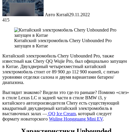
Авто Китай
29.11.2022
415
Китайский электромобиль Chery Unbounded Pro
запущен в Китае
Китайский электромобиль Chery Unbounded Pro, также
известный как Chery QQ Wujie Pro, был официально запущен
в Китае. Двухдверный четырехместный китайский
электромобиль стоит от 89 900 до 112 900 юаней, с пятью
уровнями отделки салона и двумя вариантами батареи/
диапазона.
Выглядит знакомо? Видели это где-то раньше? Помимо «слез»
в стиле Lexus LC и задней части в стиле BMW i3, у
китайского автопроизводителя Chery есть существующий
квадратный двухдверный китайский электромобиль в
выставочных залах —
QQ Ice Cream
, который следует
формату новаторского
Wuling Hongguang Mini EV
.
Характеристики Unbounded