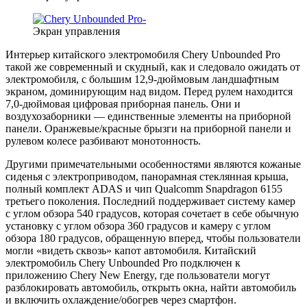
Экран управления
Интерьер китайского электромобиля Chery Unbounded Pro
такой же современный и скудный, как и следовало ожидать от
электромобиля, с большим 12,9-дюймовым ландшафтным
экраном, доминирующим над видом. Перед рулем находится
7,0-дюймовая цифровая приборная панель. Они и
воздухозаборники — единственные элементы на приборной
панели. Оранжевые/красные брызги на приборной панели и
рулевом колесе разбивают монотонность.
Другими примечательными особенностями являются кожаные
сиденья с электроприводом, панорамная стеклянная крыша,
полный комплект ADAS и чип Qualcomm Snapdragon 6155
третьего поколения. Последний поддерживает систему камер
с углом обзора 540 градусов, которая сочетает в себе обычную
установку с углом обзора 360 градусов и камеру с углом
обзора 180 градусов, обращенную вперед, чтобы пользователи
могли «видеть сквозь» капот автомобиля. Китайский
электромобиль Chery Unbounded Pro подключен к
приложению Chery New Energy, где пользователи могут
разблокировать автомобиль, открыть окна, найти автомобиль
и включить охлаждение/обогрев через смартфон.