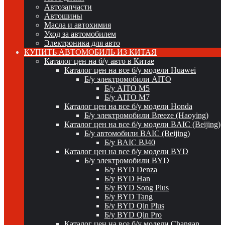
Автозапчасти
Автошины
Масла и автохимия
Уход за автомобилем
Электроника для авто
КУПИТЬ АВТОМОБИЛЬ ИЗ КИТАЯ
Каталог цен на б/у авто в Китае
Каталог цен на все б/у модели Huawei
Б/у электромобили AITO
Б/у AITO M5
Б/у AITO M7
Каталог цен на все б/у модели Honda
Б/у электромобили Breeze (Haoying)
Каталог цен на все б/у модели BAIC (Beijing)
Б/у автомобили BAIC (Beijing)
Б/у BAIC BJ40
Каталог цен на все б/у модели BYD
Б/у электромобили BYD
Б/у BYD Denza
Б/у BYD Han
Б/у BYD Song Plus
Б/у BYD Tang
Б/у BYD Qin Plus
Б/у BYD Qin Pro
Каталог цен на все б/у модели Changan