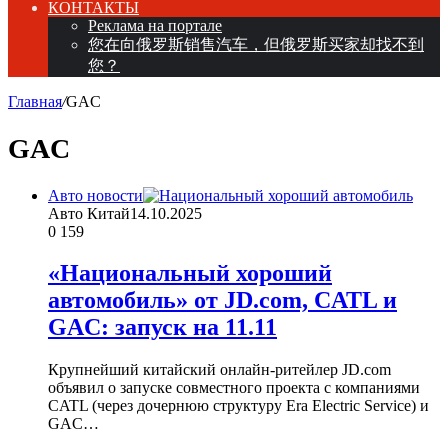
КОНТАКТЫ
Реклама на портале
您在向俄罗斯销售汽车，但俄罗斯买家却找不到
您？
Главная
/
GAC
GAC
Авто новости
Авто Китай
14.10.2025
0
159
«Национальный хороший
автомобиль» от JD.com, CATL и
GAC: запуск на 11.11
Крупнейший китайский онлайн-ритейлер JD.com
объявил о запуске совместного проекта с компаниями
CATL (через дочернюю структуру Era Electric Service) и
GAC…