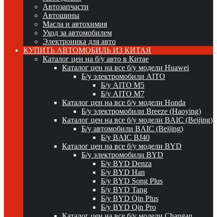
Автозапчасти
Автошины
Масла и автохимия
Уход за автомобилем
Электроника для авто
КУПИТЬ АВТОМОБИЛЬ ИЗ КИТАЯ
Каталог цен на б/у авто в Китае
Каталог цен на все б/у модели Huawei
Б/у электромобили AITO
Б/у AITO M5
Б/у AITO M7
Каталог цен на все б/у модели Honda
Б/у электромобили Breeze (Haoying)
Каталог цен на все б/у модели BAIC (Beijing)
Б/у автомобили BAIC (Beijing)
Б/у BAIC BJ40
Каталог цен на все б/у модели BYD
Б/у электромобили BYD
Б/у BYD Denza
Б/у BYD Han
Б/у BYD Song Plus
Б/у BYD Tang
Б/у BYD Qin Plus
Б/у BYD Qin Pro
Каталог цен на все б/у модели Changan