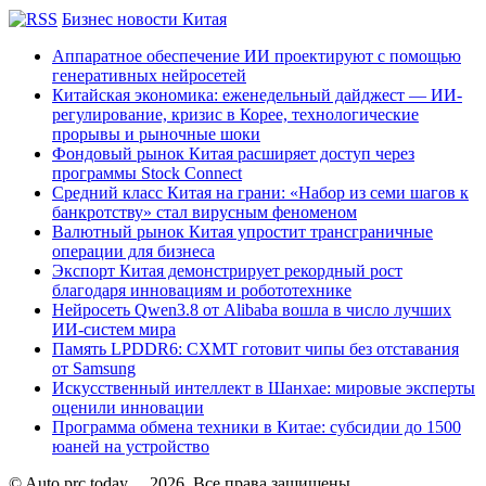
Бизнес новости Китая
Аппаратное обеспечение ИИ проектируют с помощью
генеративных нейросетей
Китайская экономика: еженедельный дайджест — ИИ-
регулирование, кризис в Корее, технологические
прорывы и рыночные шоки
Фондовый рынок Китая расширяет доступ через
программы Stock Connect
Средний класс Китая на грани: «Набор из семи шагов к
банкротству» стал вирусным феноменом
Валютный рынок Китая упростит трансграничные
операции для бизнеса
Экспорт Китая демонстрирует рекордный рост
благодаря инновациям и робототехнике
Нейросеть Qwen3.8 от Alibaba вошла в число лучших
ИИ-систем мира
Память LPDDR6: CXMT готовит чипы без отставания
от Samsung
Искусственный интеллект в Шанхае: мировые эксперты
оценили инновации
Программа обмена техники в Китае: субсидии до 1500
юаней на устройство
© Auto.prc.today
2026, Все права защищены.