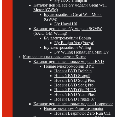
Б/у GAC Trumpchi
Каталог цен на все б/у модели Great Wall
Motor (GWM)
Б/у автомобили Great Wall Motor
(GWM)
Б/у Haval H6
Каталог цен на все б/у модели SGMW
(SAIC-GM-Wuling)
Б/у электромобили Baojun
Б/у Baojun Yep (Yueya)
Б/у электромобили Wuling
Б/у Wuling Hongguang Mini EV
Каталог цен на новые авто в Китае
Каталог цен на все новые модели BYD
Новые электромобили BYD
Новый BYD Dolphin
Новый BYD Seagull
Новый BYD Song Plus
Новый BYD Song Pro
Новый BYD Qin PLUS
Новый BYD Yuan Plus
Новый BYD Frigate 07
Каталог цен на все новые модели Leapmotor
Новые электромобили Leapmotor
Новый Leapmotor Zero Run C11