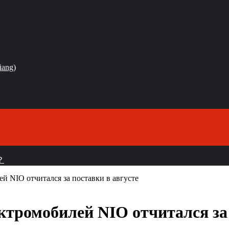
iang)
？
й NIO отчитался за поставки в августе
ктромобилей NIO отчитался за 