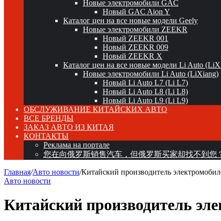
Новые электромобили GAC
Новый GAC Aion Y
Каталог цен на все новые модели Geely
Новые электромобили ZEEKR
Новый ZEEKR 001
Новый ZEEKR 009
Новый ZEEKR X
Каталог цен на все новые модели Li Auto (LiX
Новые электромобили Li Auto (LiXiang)
Новый Li Auto L7 (Li L7)
Новый Li Auto L8 (Li L8)
Новый Li Auto L9 (Li L9)
ОБСЛУЖИВАНИЕ КИТАЙСКИХ АВТО
ВСЕ БРЕНДЫ
ЗАКАЗ АВТО ИЗ КИТАЯ
КОНТАКТЫ
Реклама на портале
您在向俄罗斯销售汽车，但俄罗斯买家却找不到您
Главная
/
Авто новости
/
Китайский производитель электромобиле
Авто новости
Китайский производитель эле