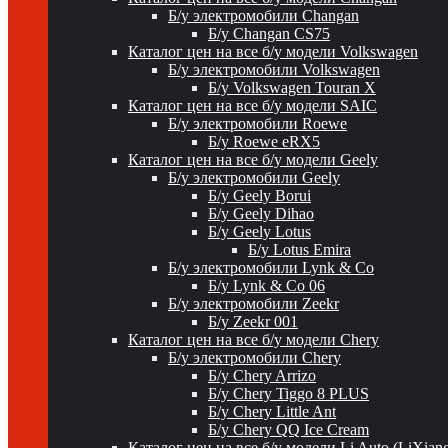
Б/у электромобили Changan
Б/у Changan CS75
Каталог цен на все б/у модели Volkswagen
Б/у электромобили Volkswagen
Б/у Volkswagen Touran X
Каталог цен на все б/у модели SAIC
Б/у электромобили Roewe
Б/у Roewe eRX5
Каталог цен на все б/у модели Geely
Б/у электромобили Geely
Б/у Geely Borui
Б/у Geely Dihao
Б/у Geely Lotus
Б/у Lotus Emira
Б/у электромобили Lynk & Co
Б/у Lynk & Co 06
Б/у электромобили Zeekr
Б/у Zeekr 001
Каталог цен на все б/у модели Chery
Б/у электромобили Chery
Б/у Chery Arrizo
Б/у Chery Tiggo 8 PLUS
Б/у Chery Little Ant
Б/у Chery QQ Ice Cream
Каталог цен на все б/у модели Li Auto (LiXian