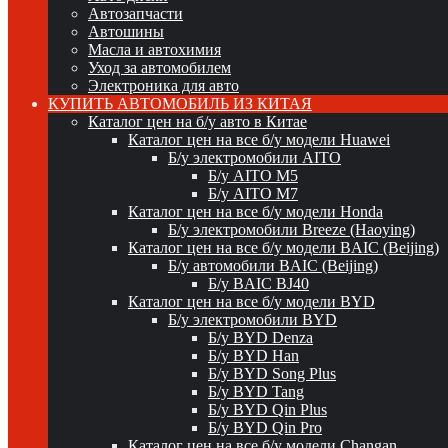
Автозапчасти
Автошины
Масла и автохимия
Уход за автомобилем
Электроника для авто
КУПИТЬ АВТОМОБИЛЬ ИЗ КИТАЯ
Каталог цен на б/у авто в Китае
Каталог цен на все б/у модели Huawei
Б/у электромобили AITO
Б/у AITO M5
Б/у AITO M7
Каталог цен на все б/у модели Honda
Б/у электромобили Breeze (Haoying)
Каталог цен на все б/у модели BAIC (Beijing)
Б/у автомобили BAIC (Beijing)
Б/у BAIC BJ40
Каталог цен на все б/у модели BYD
Б/у электромобили BYD
Б/у BYD Denza
Б/у BYD Han
Б/у BYD Song Plus
Б/у BYD Tang
Б/у BYD Qin Plus
Б/у BYD Qin Pro
Каталог цен на все б/у модели Changan