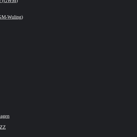
or (GWM)
GM-Wuling)
wagen
OZZ