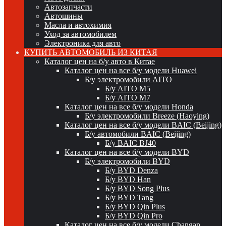
Автозапчасти
Автошины
Масла и автохимия
Уход за автомобилем
Электроника для авто
КУПИТЬ АВТОМОБИЛЬ ИЗ КИТАЯ
Каталог цен на б/у авто в Китае
Каталог цен на все б/у модели Huawei
Б/у электромобили AITO
Б/у AITO M5
Б/у AITO M7
Каталог цен на все б/у модели Honda
Б/у электромобили Breeze (Haoying)
Каталог цен на все б/у модели BAIC (Beijing)
Б/у автомобили BAIC (Beijing)
Б/у BAIC BJ40
Каталог цен на все б/у модели BYD
Б/у электромобили BYD
Б/у BYD Denza
Б/у BYD Han
Б/у BYD Song Plus
Б/у BYD Tang
Б/у BYD Qin Plus
Б/у BYD Qin Pro
Каталог цен на все б/у модели Changan