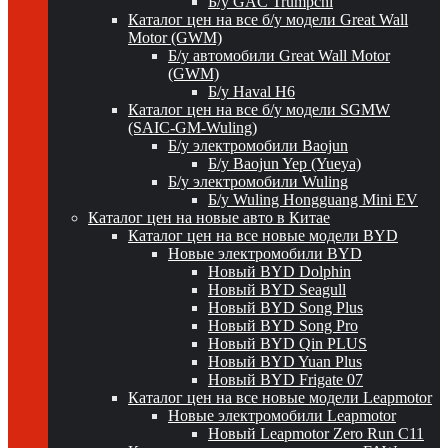
Б/у GAC Trumpchi
Каталог цен на все б/у модели Great Wall
Motor (GWM)
Б/у автомобили Great Wall Motor
(GWM)
Б/у Haval H6
Каталог цен на все б/у модели SGMW
(SAIC-GM-Wuling)
Б/у электромобили Baojun
Б/у Baojun Yep (Yueya)
Б/у электромобили Wuling
Б/у Wuling Hongguang Mini EV
Каталог цен на новые авто в Китае
Каталог цен на все новые модели BYD
Новые электромобили BYD
Новый BYD Dolphin
Новый BYD Seagull
Новый BYD Song Plus
Новый BYD Song Pro
Новый BYD Qin PLUS
Новый BYD Yuan Plus
Новый BYD Frigate 07
Каталог цен на все новые модели Leapmotor
Новые электромобили Leapmotor
Новый Leapmotor Zero Run C11