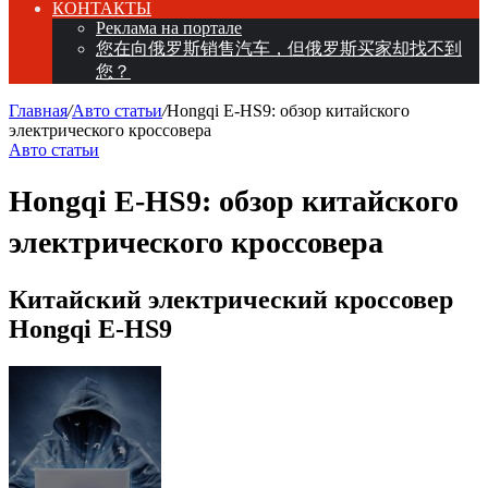
КОНТАКТЫ
Реклама на портале
您在向俄罗斯销售汽车，但俄罗斯买家却找不到
您？
Главная
/
Авто статьи
/
Hongqi E-HS9: обзор китайского
электрического кроссовера
Авто статьи
Hongqi E-HS9: обзор китайского
электрического кроссовера
Китайский электрический кроссовер
Hongqi E-HS9