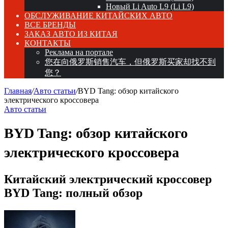
Новый Li Auto L9 (Li L9)
ОБСЛУЖИВАНИЕ КИТАЙСКИХ АВТО
ВСЕ БРЕНДЫ
ЗАКАЗ АВТО ИЗ КИТАЯ
КОНТАКТЫ
Реклама на портале
您在向俄罗斯销售汽车，但俄罗斯买家却找不到
您？
Главная
/
Авто статьи
/
BYD Tang: обзор китайского
электрического кроссовера
Авто статьи
BYD Tang: обзор китайского
электрического кроссовера
Китайский электрический кроссовер
BYD Tang: полный обзор