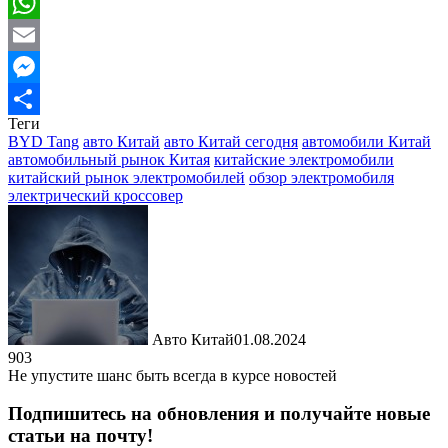
Viber
WhatsApp
Email
Messenger
Теги
Отправить
BYD Tang
авто Китай
авто Китай сегодня
автомобили Китай
автомобильный рынок Китая
китайские электромобили
китайский рынок электромобилей
обзор электромобиля
электрический кроссовер
Авто Китай
01.08.2024
903
Не упустите шанс быть всегда в курсе новостей
Подпишитесь на обновления и получайте новые
статьи на почту!