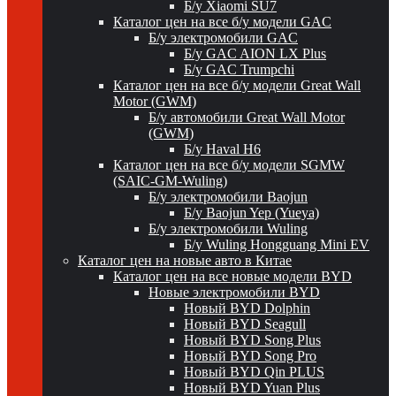
Б/у Xiaomi SU7
Каталог цен на все б/у модели GAC
Б/у электромобили GAC
Б/у GAC AION LX Plus
Б/у GAC Trumpchi
Каталог цен на все б/у модели Great Wall
Motor (GWM)
Б/у автомобили Great Wall Motor
(GWM)
Б/у Haval H6
Каталог цен на все б/у модели SGMW
(SAIC-GM-Wuling)
Б/у электромобили Baojun
Б/у Baojun Yep (Yueya)
Б/у электромобили Wuling
Б/у Wuling Hongguang Mini EV
Каталог цен на новые авто в Китае
Каталог цен на все новые модели BYD
Новые электромобили BYD
Новый BYD Dolphin
Новый BYD Seagull
Новый BYD Song Plus
Новый BYD Song Pro
Новый BYD Qin PLUS
Новый BYD Yuan Plus