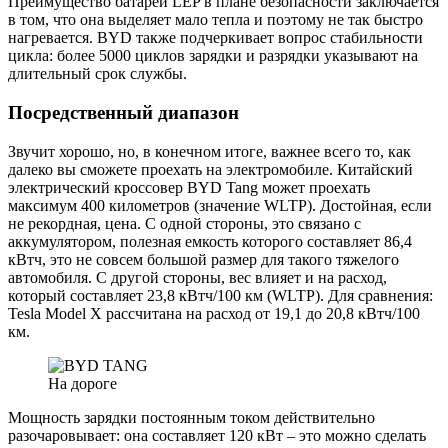
Преимущество батареи LEP в плане безопасности заключается
в том, что она выделяет мало тепла и поэтому не так быстро
нагревается. BYD также подчеркивает вопрос стабильности
цикла: более 5000 циклов зарядки и разрядки указывают на
длительный срок службы.
Посредственный диапазон
Звучит хорошо, но, в конечном итоге, важнее всего то, как
далеко вы сможете проехать на электромобиле. Китайский
электрический кроссовер BYD Tang может проехать
максимум 400 километров (значение WLTP). Достойная, если
не рекордная, цена. С одной стороны, это связано с
аккумулятором, полезная емкость которого составляет 86,4
кВтч, это не совсем большой размер для такого тяжелого
автомобиля. С другой стороны, вес влияет и на расход,
который составляет 23,8 кВтч/100 км (WLTP). Для сравнения:
Tesla Model X рассчитана на расход от 19,1 до 20,8 кВтч/100
км.
На дороге
Мощность зарядки постоянным током действительно
разочаровывает: она составляет 120 кВт – это можно сделать