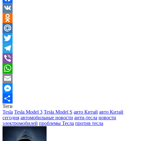
Facebook
VK
Odnoklassniki
Mail.Ru
Twitter
Telegram
Viber
WhatsApp
Email
Messenger
Теги
Отправить
Tesla
Tesla Model 3
Tesla Model S
авто Китай
авто Китай
сегодня
автомобильные новости
анти-тесла
новости
электромобилей
проблемы Тесла
против тесла