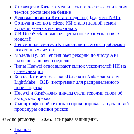
Инфляция в Китае замедлилась в июле из-за снижения
темпов роста цен на бензин
Деловые новости Китая за неделю (Дайджест N316)
Сотрудничество в сфере ИИ стало главной темой
встречи ученых и чиновников
ИИ DeepSeek повышает цены после запуска новых
моделей
Пенсионная система Китая сталкивается с проблемой
неактивных счетов
Модель Hy3 от Tencent бьет рекорды по числу API-
вызовов за первую неделю
Чипы Huawei отвоевывают рынок ускорителей ИИ на
фоне санкций
Бизнес Китая: экс-глава 3D-печати Anker запускает
LightMake – B2B-инструмент для распределенного
производства
Huawei и бамбуковая цикада стали героями спора об
авторских правах
Импорт офисной техники спровоцировал запуск новой
процедуры оценки рисков
© Auto.prc.today
2026, Все права защищены.
Главная