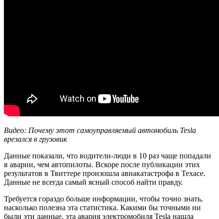
Видео: Почему этот самоуправляемый автомобиль Tesla
врезался в грузовик
Данные показали, что водители-люди в 10 раз чаще попадали
в аварии, чем автопилоты. Вскоре после публикации этих
результатов в Твиттере произошла авиакатастрофа в Техасе.
Данные не всегда самый ясный способ найти правду.
Требуется гораздо больше информации, чтобы точно знать,
насколько полезна эта статистика. Какими бы точными ни
были эти данные, эта авария электромобиля Tesla нашла