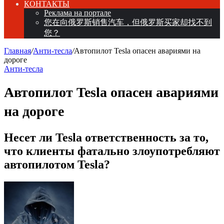
КОНТАКТЫ
Реклама на портале
您在向俄罗斯销售汽车，但俄罗斯买家却找不到
您？
Главная
/
Анти-тесла
/
Автопилот Tesla опасен авариями на
дороге
Анти-тесла
Автопилот Tesla опасен авариями
на дороге
Несет ли Tesla ответственность за то,
что клиенты фатально злоупотребляют
автопилотом Tesla?