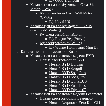
Б/у GAC Trumpchi
Каталог цен на все б/у модели Great Wall
Motor (GWM)
Б/у автомобили Great Wall Motor
(GWM)
Б/у Haval H6
Каталог цен на все б/у модели SGMW
(SAIC-GM-Wuling)
Б/у электромобили Baojun
Б/у Baojun Yep (Yueya)
Б/у электромобили Wuling
Б/у Wuling Hongguang Mini EV
Каталог цен на новые авто в Китае
Каталог цен на все новые модели BYD
Новые электромобили BYD
Новый BYD Dolphin
Новый BYD Seagull
Новый BYD Song Plus
Новый BYD Song Pro
Новый BYD Qin PLUS
Новый BYD Yuan Plus
Новый BYD Frigate 07
Каталог цен на все новые модели Leapmotor
Новые электромобили Leapmotor
Новый Leapmotor Zero Run C11