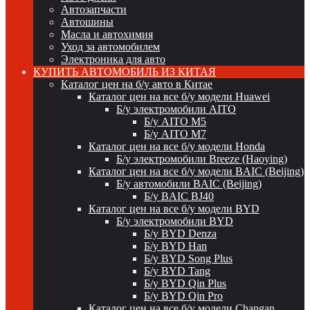
Автозапчасти
Автошины
Масла и автохимия
Уход за автомобилем
Электроника для авто
КУПИТЬ АВТОМОБИЛЬ ИЗ КИТАЯ
Каталог цен на б/у авто в Китае
Каталог цен на все б/у модели Huawei
Б/у электромобили AITO
Б/у AITO M5
Б/у AITO M7
Каталог цен на все б/у модели Honda
Б/у электромобили Breeze (Haoying)
Каталог цен на все б/у модели BAIC (Beijing)
Б/у автомобили BAIC (Beijing)
Б/у BAIC BJ40
Каталог цен на все б/у модели BYD
Б/у электромобили BYD
Б/у BYD Denza
Б/у BYD Han
Б/у BYD Song Plus
Б/у BYD Tang
Б/у BYD Qin Plus
Б/у BYD Qin Pro
Каталог цен на все б/у модели Changan