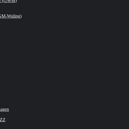
or (GWM)
GM-Wuling)
wagen
OZZ