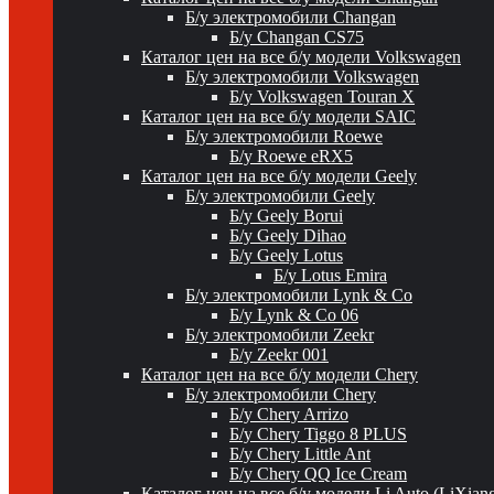
Б/у электромобили Changan
Б/у Changan CS75
Каталог цен на все б/у модели Volkswagen
Б/у электромобили Volkswagen
Б/у Volkswagen Touran X
Каталог цен на все б/у модели SAIC
Б/у электромобили Roewe
Б/у Roewe eRX5
Каталог цен на все б/у модели Geely
Б/у электромобили Geely
Б/у Geely Borui
Б/у Geely Dihao
Б/у Geely Lotus
Б/у Lotus Emira
Б/у электромобили Lynk & Co
Б/у Lynk & Co 06
Б/у электромобили Zeekr
Б/у Zeekr 001
Каталог цен на все б/у модели Chery
Б/у электромобили Chery
Б/у Chery Arrizo
Б/у Chery Tiggo 8 PLUS
Б/у Chery Little Ant
Б/у Chery QQ Ice Cream
Каталог цен на все б/у модели Li Auto (LiXian