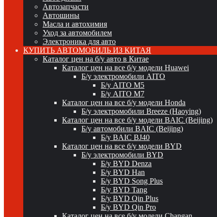
Автозапчасти
Автошины
Масла и автохимия
Уход за автомобилем
Электроника для авто
КУПИТЬ АВТОМОБИЛЬ ИЗ КИТАЯ
Каталог цен на б/у авто в Китае
Каталог цен на все б/у модели Huawei
Б/у электромобили AITO
Б/у AITO M5
Б/у AITO M7
Каталог цен на все б/у модели Honda
Б/у электромобили Breeze (Haoying)
Каталог цен на все б/у модели BAIC (Beijing)
Б/у автомобили BAIC (Beijing)
Б/у BAIC BJ40
Каталог цен на все б/у модели BYD
Б/у электромобили BYD
Б/у BYD Denza
Б/у BYD Han
Б/у BYD Song Plus
Б/у BYD Tang
Б/у BYD Qin Plus
Б/у BYD Qin Pro
Каталог цен на все б/у модели Changan