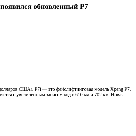
о появился обновленный P7
 долларов США). P7i — это фейслифтинговая модель Xpeng P7,
тся с увеличенным запасом хода: 610 км и 702 км. Новая