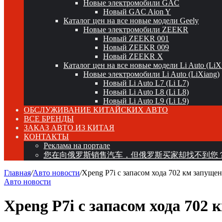
Новые электромобили GAC
Новый GAC Aion Y
Каталог цен на все новые модели Geely
Новые электромобили ZEEKR
Новый ZEEKR 001
Новый ZEEKR 009
Новый ZEEKR X
Каталог цен на все новые модели Li Auto (LiX
Новые электромобили Li Auto (LiXiang)
Новый Li Auto L7 (Li L7)
Новый Li Auto L8 (Li L8)
Новый Li Auto L9 (Li L9)
ОБСЛУЖИВАНИЕ КИТАЙСКИХ АВТО
ВСЕ БРЕНДЫ
ЗАКАЗ АВТО ИЗ КИТАЯ
КОНТАКТЫ
Реклама на портале
您在向俄罗斯销售汽车，但俄罗斯买家却找不到您
Главная
/
Авто новости
/
Xpeng P7i с запасом хода 702 км запущен
Авто новости
Xpeng P7i с запасом хода 702 