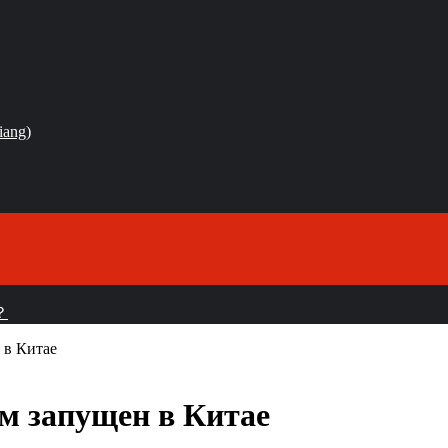
iang)
？
 в Китае
км запущен в Китае