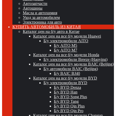
Автозапчасти
Автошины
Масла и автохимия
Уход за автомобилем
Электроника для авто
КУПИТЬ АВТОМОБИЛЬ ИЗ КИТАЯ
Каталог цен на б/у авто в Китае
Каталог цен на все б/у модели Huawei
Б/у электромобили AITO
Б/у AITO M5
Б/у AITO M7
Каталог цен на все б/у модели Honda
Б/у электромобили Breeze (Haoying)
Каталог цен на все б/у модели BAIC (Beijing)
Б/у автомобили BAIC (Beijing)
Б/у BAIC BJ40
Каталог цен на все б/у модели BYD
Б/у электромобили BYD
Б/у BYD Denza
Б/у BYD Han
Б/у BYD Song Plus
Б/у BYD Tang
Б/у BYD Qin Plus
Б/у BYD Qin Pro
Каталог цен на все б/у модели Changan