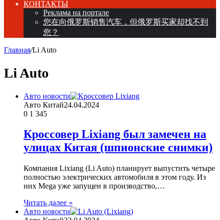
КОНТАКТЫ
Реклама на портале
您在向俄罗斯销售汽车，但俄罗斯买家却找不到
您？
Главная
/
Li Auto
Li Auto
Авто новости
Авто Китай
24.04.2024
0
1 345
Кроссовер Lixiang был замечен на
улицах Китая (шпионские снимки)
Компания Lixiang (Li Auto) планирует выпустить четыре
полностью электрических автомобиля в этом году. Из
них Mega уже запущен в производство,…
Читать далее »
Авто новости