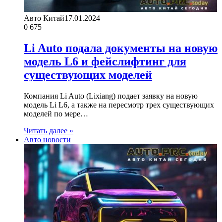
Авто Китай
17.01.2024
0
675
Li Auto подала документы на новую
модель L6 и фейслифтинг для
существующих моделей
Компания Li Auto (Lixiang) подает заявку на новую
модель Li L6, а также на пересмотр трех существующих
моделей по мере…
Читать далее »
Авто новости