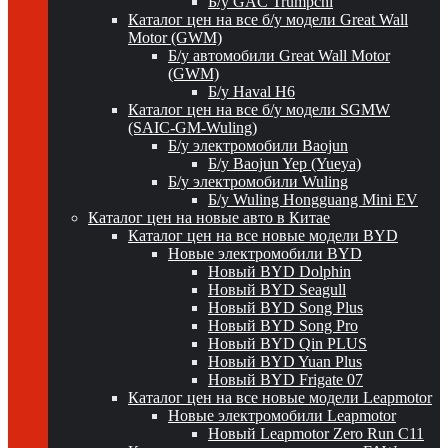
Б/у GAC Trumpchi
Каталог цен на все б/у модели Great Wall
Motor (GWM)
Б/у автомобили Great Wall Motor
(GWM)
Б/у Haval H6
Каталог цен на все б/у модели SGMW
(SAIC-GM-Wuling)
Б/у электромобили Baojun
Б/у Baojun Yep (Yueya)
Б/у электромобили Wuling
Б/у Wuling Hongguang Mini EV
Каталог цен на новые авто в Китае
Каталог цен на все новые модели BYD
Новые электромобили BYD
Новый BYD Dolphin
Новый BYD Seagull
Новый BYD Song Plus
Новый BYD Song Pro
Новый BYD Qin PLUS
Новый BYD Yuan Plus
Новый BYD Frigate 07
Каталог цен на все новые модели Leapmotor
Новые электромобили Leapmotor
Новый Leapmotor Zero Run C11