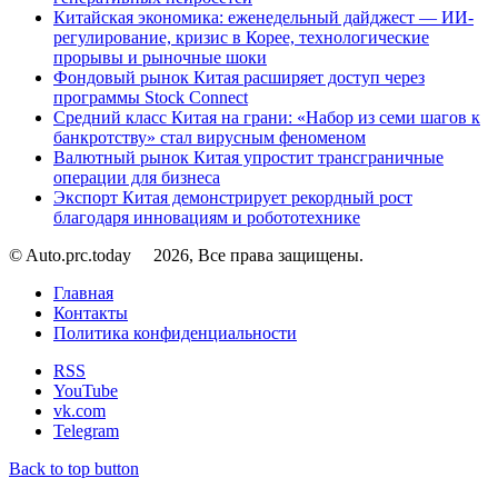
Китайская экономика: еженедельный дайджест — ИИ-
регулирование, кризис в Корее, технологические
прорывы и рыночные шоки
Фондовый рынок Китая расширяет доступ через
программы Stock Connect
Средний класс Китая на грани: «Набор из семи шагов к
банкротству» стал вирусным феноменом
Валютный рынок Китая упростит трансграничные
операции для бизнеса
Экспорт Китая демонстрирует рекордный рост
благодаря инновациям и робототехнике
© Auto.prc.today
2026, Все права защищены.
Главная
Контакты
Политика конфиденциальности
RSS
YouTube
vk.com
Telegram
Back to top button