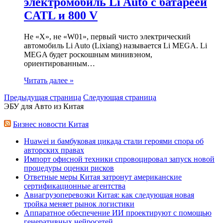
электромобиль Li Auto с батареей
CATL и 800 V
Не «X», не «W01», первый чисто электрический
автомобиль Li Auto (Lixiang) называется Li MEGA. Li
MEGA будет роскошным минивэном,
ориентированным…
Читать далее »
Предыдущая страница
Следующая страница
ЭБУ для Авто из Китая
Бизнес новости Китая
Huawei и бамбуковая цикада стали героями спора об
авторских правах
Импорт офисной техники спровоцировал запуск новой
процедуры оценки рисков
Ответные меры Китая затронут американские
сертификационные агентства
Авиагрузоперевозки Китая: как следующая новая
тройка меняет рынок логистики
Аппаратное обеспечение ИИ проектируют с помощью
генеративных нейросетей