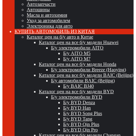
Автозапчасти
Автошины
Масла и автохимия
Уход за автомобилем
Электроника для авто
КУПИТЬ АВТОМОБИЛЬ ИЗ КИТАЯ
Каталог цен на б/у авто в Китае
Каталог цен на все б/у модели Huawei
Б/у электромобили AITO
Б/у AITO M5
Б/у AITO M7
Каталог цен на все б/у модели Honda
Б/у электромобили Breeze (Haoying)
Каталог цен на все б/у модели BAIC (Beijing)
Б/у автомобили BAIC (Beijing)
Б/у BAIC BJ40
Каталог цен на все б/у модели BYD
Б/у электромобили BYD
Б/у BYD Denza
Б/у BYD Han
Б/у BYD Song Plus
Б/у BYD Tang
Б/у BYD Qin Plus
Б/у BYD Qin Pro
Каталог цен на все б/у модели Changan