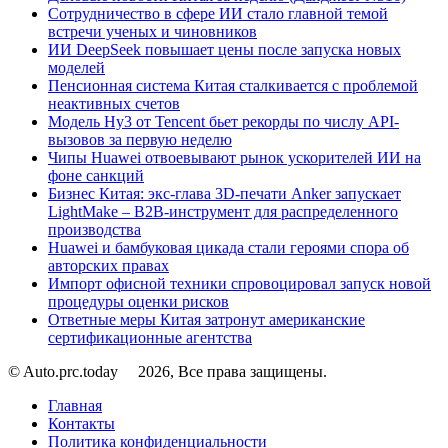
Сотрудничество в сфере ИИ стало главной темой
встречи ученых и чиновников
ИИ DeepSeek повышает цены после запуска новых
моделей
Пенсионная система Китая сталкивается с проблемой
неактивных счетов
Модель Hy3 от Tencent бьет рекорды по числу API-
вызовов за первую неделю
Чипы Huawei отвоевывают рынок ускорителей ИИ на
фоне санкций
Бизнес Китая: экс-глава 3D-печати Anker запускает
LightMake – B2B-инструмент для распределенного
производства
Huawei и бамбуковая цикада стали героями спора об
авторских правах
Импорт офисной техники спровоцировал запуск новой
процедуры оценки рисков
Ответные меры Китая затронут американские
сертификационные агентства
© Auto.prc.today
2026, Все права защищены.
Главная
Контакты
Политика конфиденциальности