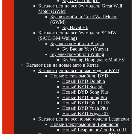
Б/у GAC Trumpchi
Каталог цен на все б/у модели Great Wall
Motor (GWM)
Б/у автомобили Great Wall Motor
(GWM)
Б/у Haval H6
Каталог цен на все б/у модели SGMW
(SAIC-GM-Wuling)
Б/у электромобили Baojun
Б/у Baojun Yep (Yueya)
Б/у электромобили Wuling
Б/у Wuling Hongguang Mini EV
Каталог цен на новые авто в Китае
Каталог цен на все новые модели BYD
Новые электромобили BYD
Новый BYD Dolphin
Новый BYD Seagull
Новый BYD Song Plus
Новый BYD Song Pro
Новый BYD Qin PLUS
Новый BYD Yuan Plus
Новый BYD Frigate 07
Каталог цен на все новые модели Leapmotor
Новые электромобили Leapmotor
Новый Leapmotor Zero Run C11