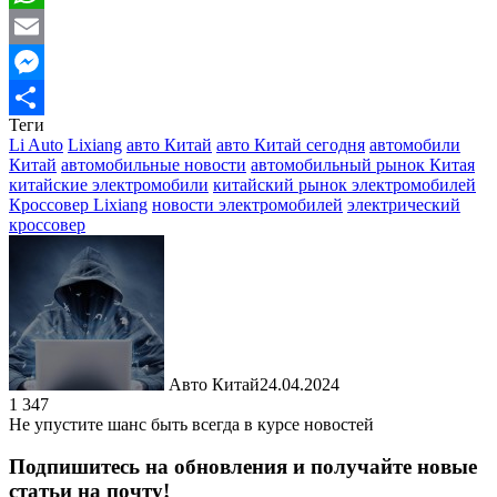
WhatsApp
Email
Messenger
Теги
Отправить
Li Auto
Lixiang
авто Китай
авто Китай сегодня
автомобили
Китай
автомобильные новости
автомобильный рынок Китая
китайские электромобили
китайский рынок электромобилей
Кроссовер Lixiang
новости электромобилей
электрический
кроссовер
Авто Китай
24.04.2024
1 347
Не упустите шанс быть всегда в курсе новостей
Подпишитесь на обновления и получайте новые
статьи на почту!