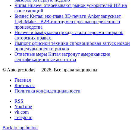
Чипы Huawei отвоевывают рынок ускорителей ИИ на
фоне санкций
Бизнес Китая: экс-глава 3D-печати Anker запускает
LightMake – B2B-инструмент для распределенного
производства
Huawei и бамбуковая цикада стали героями спора об
авторских правах
Импорт офисной техники спровоцировал запуск новой
процедуры оценки рисков
Ответные меры Китая затронут американские
сертификационные агентства
© Auto.prc.today
2026, Все права защищены.
Главная
Контакты
Политика конфиденциальности
RSS
YouTube
vk.com
Telegram
Back to top button