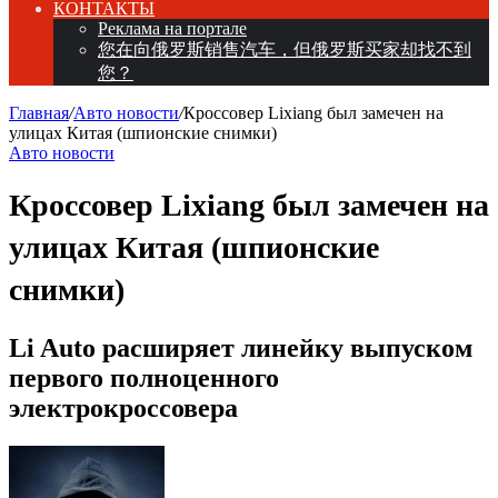
КОНТАКТЫ
Реклама на портале
您在向俄罗斯销售汽车，但俄罗斯买家却找不到
您？
Главная
/
Авто новости
/
Кроссовер Lixiang был замечен на
улицах Китая (шпионские снимки)
Авто новости
Кроссовер Lixiang был замечен на
улицах Китая (шпионские
снимки)
Li Auto расширяет линейку выпуском
первого полноценного
электрокроссовера