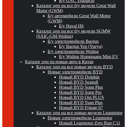
Б/у GAC Trumpchi
Каталог цен на все б/у модели Great Wall
Motor (GWM)
Б/у автомобили Great Wall Motor
(GWM)
Б/у Haval H6
Каталог цен на все б/у модели SGMW
(SAIC-GM-Wuling)
Б/у электромобили Baojun
Б/у Baojun Yep (Yueya)
Б/у электромобили Wuling
Б/у Wuling Hongguang Mini EV
Каталог цен на новые авто в Китае
Каталог цен на все новые модели BYD
Новые электромобили BYD
Новый BYD Dolphin
Новый BYD Seagull
Новый BYD Song Plus
Новый BYD Song Pro
Новый BYD Qin PLUS
Новый BYD Yuan Plus
Новый BYD Frigate 07
Каталог цен на все новые модели Leapmotor
Новые электромобили Leapmotor
Новый Leapmotor Zero Run C11