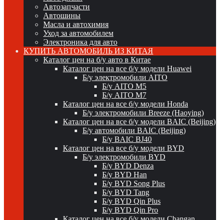
Автозапчасти
Автошины
Масла и автохимия
Уход за автомобилем
Электроника для авто
КУПИТЬ АВТОМОБИЛЬ ИЗ КИТАЯ
Каталог цен на б/у авто в Китае
Каталог цен на все б/у модели Huawei
Б/у электромобили AITO
Б/у AITO M5
Б/у AITO M7
Каталог цен на все б/у модели Honda
Б/у электромобили Breeze (Haoying)
Каталог цен на все б/у модели BAIC (Beijing)
Б/у автомобили BAIC (Beijing)
Б/у BAIC BJ40
Каталог цен на все б/у модели BYD
Б/у электромобили BYD
Б/у BYD Denza
Б/у BYD Han
Б/у BYD Song Plus
Б/у BYD Tang
Б/у BYD Qin Plus
Б/у BYD Qin Pro
Каталог цен на все б/у модели Changan