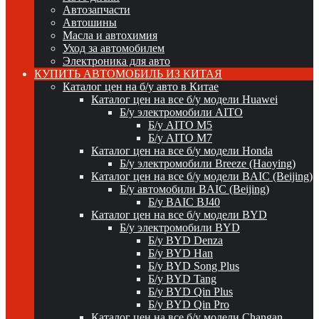
Автозапчасти
Автошины
Масла и автохимия
Уход за автомобилем
Электроника для авто
КУПИТЬ АВТОМОБИЛЬ ИЗ КИТАЯ
Каталог цен на б/у авто в Китае
Каталог цен на все б/у модели Huawei
Б/у электромобили AITO
Б/у AITO M5
Б/у AITO M7
Каталог цен на все б/у модели Honda
Б/у электромобили Breeze (Haoying)
Каталог цен на все б/у модели BAIC (Beijing)
Б/у автомобили BAIC (Beijing)
Б/у BAIC BJ40
Каталог цен на все б/у модели BYD
Б/у электромобили BYD
Б/у BYD Denza
Б/у BYD Han
Б/у BYD Song Plus
Б/у BYD Tang
Б/у BYD Qin Plus
Б/у BYD Qin Pro
Каталог цен на все б/у модели Changan