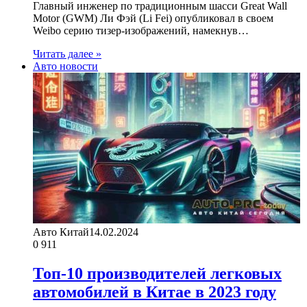
Главный инженер по традиционным шасси Great Wall
Motor (GWM) Ли Фэй (Li Fei) опубликовал в своем
Weibo серию тизер-изображений, намекнув…
Читать далее »
Авто новости
Авто Китай
14.02.2024
0
911
Топ-10 производителей легковых
автомобилей в Китае в 2023 году