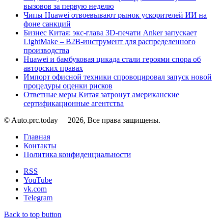
вызовов за первую неделю
Чипы Huawei отвоевывают рынок ускорителей ИИ на
фоне санкций
Бизнес Китая: экс-глава 3D-печати Anker запускает
LightMake – B2B-инструмент для распределенного
производства
Huawei и бамбуковая цикада стали героями спора об
авторских правах
Импорт офисной техники спровоцировал запуск новой
процедуры оценки рисков
Ответные меры Китая затронут американские
сертификационные агентства
© Auto.prc.today
2026, Все права защищены.
Главная
Контакты
Политика конфиденциальности
RSS
YouTube
vk.com
Telegram
Back to top button