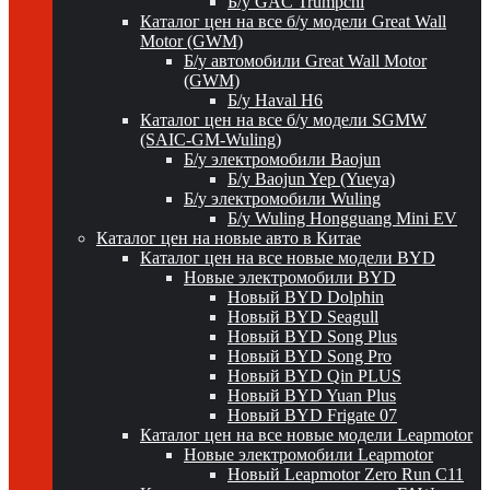
Б/у GAC Trumpchi
Каталог цен на все б/у модели Great Wall
Motor (GWM)
Б/у автомобили Great Wall Motor
(GWM)
Б/у Haval H6
Каталог цен на все б/у модели SGMW
(SAIC-GM-Wuling)
Б/у электромобили Baojun
Б/у Baojun Yep (Yueya)
Б/у электромобили Wuling
Б/у Wuling Hongguang Mini EV
Каталог цен на новые авто в Китае
Каталог цен на все новые модели BYD
Новые электромобили BYD
Новый BYD Dolphin
Новый BYD Seagull
Новый BYD Song Plus
Новый BYD Song Pro
Новый BYD Qin PLUS
Новый BYD Yuan Plus
Новый BYD Frigate 07
Каталог цен на все новые модели Leapmotor
Новые электромобили Leapmotor
Новый Leapmotor Zero Run C11