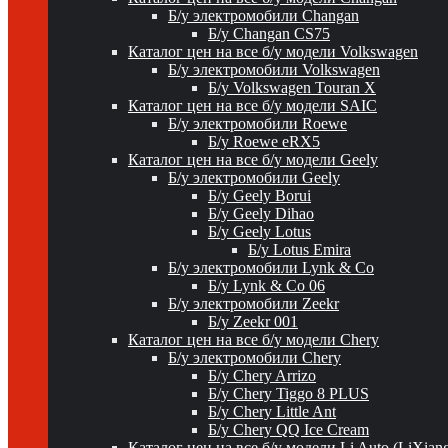
Б/у электромобили Changan
Б/у Changan CS75
Каталог цен на все б/у модели Volkswagen
Б/у электромобили Volkswagen
Б/у Volkswagen Touran X
Каталог цен на все б/у модели SAIC
Б/у электромобили Roewe
Б/у Roewe eRX5
Каталог цен на все б/у модели Geely
Б/у электромобили Geely
Б/у Geely Borui
Б/у Geely Dihao
Б/у Geely Lotus
Б/у Lotus Emira
Б/у электромобили Lynk & Co
Б/у Lynk & Co 06
Б/у электромобили Zeekr
Б/у Zeekr 001
Каталог цен на все б/у модели Chery
Б/у электромобили Chery
Б/у Chery Arrizo
Б/у Chery Tiggo 8 PLUS
Б/у Chery Little Ant
Б/у Chery QQ Ice Cream
Каталог цен на все б/у модели Li Auto (LiXian