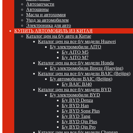
Автозапчасти
Автошины
Масла и автохимия
Уход за автомобилем
Электроника для авто
КУПИТЬ АВТОМОБИЛЬ ИЗ КИТАЯ
Каталог цен на б/у авто в Китае
Каталог цен на все б/у модели Huawei
Б/у электромобили AITO
Б/у AITO M5
Б/у AITO M7
Каталог цен на все б/у модели Honda
Б/у электромобили Breeze (Haoying)
Каталог цен на все б/у модели BAIC (Beijing)
Б/у автомобили BAIC (Beijing)
Б/у BAIC BJ40
Каталог цен на все б/у модели BYD
Б/у электромобили BYD
Б/у BYD Denza
Б/у BYD Han
Б/у BYD Song Plus
Б/у BYD Tang
Б/у BYD Qin Plus
Б/у BYD Qin Pro
Каталог цен на все б/у модели Changan