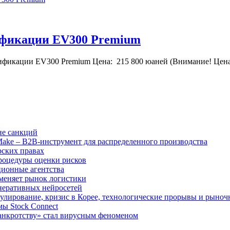
дификации EV300 Premium
ификации EV300 Premium Цена: 215 800 юаней (Внимание! Цена
не санкций
tMake – B2B-инструмент для распределенного производства
рских правах
роцедуры оценки рисков
ционные агентства
 меняет рынок логистики
неративных нейросетей
улирование, кризис в Корее, технологические прорывы и рыно
ы Stock Connect
банкротству» стал вирусным феноменом