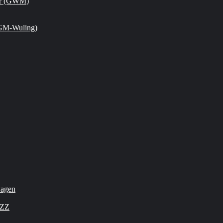
or (GWM)
GM-Wuling)
wagen
OZZ