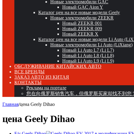
Новые электромобили GAC
Новый GAC Aion Y
Каталог цен на все новые модели Geely
Новые электромобили ZEEKR
Новый ZEEKR 001
Новый ZEEKR 009
Новый ZEEKR X
Каталог цен на все новые модели Li Auto (LiX
Новые электромобили Li Auto (LiXiang)
Новый Li Auto L7 (Li L7)
Новый Li Auto L8 (Li L8)
Новый Li Auto L9 (Li L9)
ОБСЛУЖИВАНИЕ КИТАЙСКИХ АВТО
ВСЕ БРЕНДЫ
ЗАКАЗ АВТО ИЗ КИТАЯ
КОНТАКТЫ
Реклама на портале
您在向俄罗斯销售汽车，但俄罗斯买家却找不到您
Главная
/
цена Geely Dihao
цена Geely Dihao
Б/у Geely Dihao