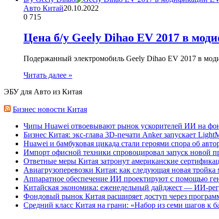
Авто Китай
20.10.2022
0
715
Цена б/у Geely Dihao EV 2017 в мо
Подержанный электромобиль Geely Dihao EV 2017 в мод
Читать далее »
ЭБУ для Авто из Китая
Бизнес новости Китая
Чипы Huawei отвоевывают рынок ускорителей ИИ на фо
Бизнес Китая: экс-глава 3D-печати Anker запускает Ligh
Huawei и бамбуковая цикада стали героями спора об авто
Импорт офисной техники спровоцировал запуск новой п
Ответные меры Китая затронут американские сертифика
Авиагрузоперевозки Китая: как следующая новая тройка
Аппаратное обеспечение ИИ проектируют с помощью ге
Китайская экономика: еженедельный дайджест — ИИ-рег
Фондовый рынок Китая расширяет доступ через программ
Средний класс Китая на грани: «Набор из семи шагов к 