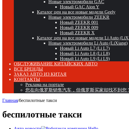
Новые электромобили GAC
Новый GAC Aion Y
Каталог цен на все новые модели Geely
Новые электромобили ZEEKR
Новый ZEEKR 001
Новый ZEEKR 009
Новый ZEEKR X
Каталог цен на все новые модели Li Auto (LiX
Новые электромобили Li Auto (LiXiang)
Новый Li Auto L7 (Li L7)
Новый Li Auto L8 (Li L8)
Новый Li Auto L9 (Li L9)
ОБСЛУЖИВАНИЕ КИТАЙСКИХ АВТО
ВСЕ БРЕНДЫ
ЗАКАЗ АВТО ИЗ КИТАЯ
КОНТАКТЫ
Реклама на портале
您在向俄罗斯销售汽车，但俄罗斯买家却找不到您
Главная
/
беспилотные такси
беспилотные такси
Авто новости