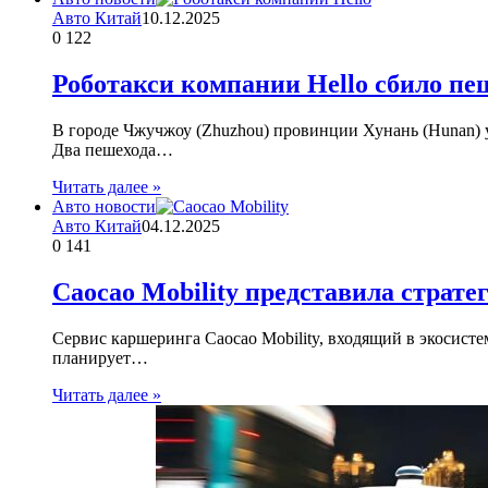
Авто Китай
10.12.2025
0
122
Роботакси компании Hello сбило пе
В городе Чжучжоу (Zhuzhou) провинции Хунань (Hunan) 
Два пешехода…
Читать далее »
Авто новости
Авто Китай
04.12.2025
0
141
Caocao Mobility представила страте
Сервис каршеринга Caocao Mobility, входящий в экосисте
планирует…
Читать далее »