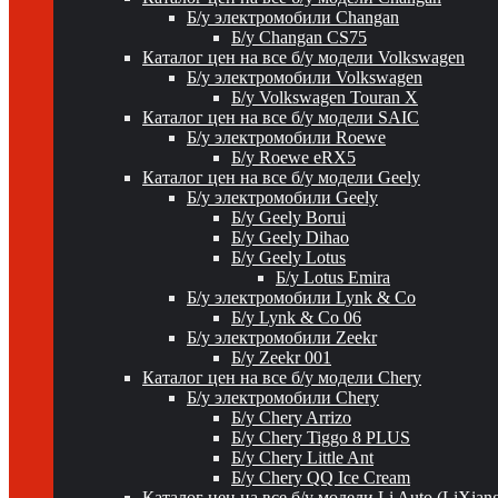
Б/у электромобили Changan
Б/у Changan CS75
Каталог цен на все б/у модели Volkswagen
Б/у электромобили Volkswagen
Б/у Volkswagen Touran X
Каталог цен на все б/у модели SAIC
Б/у электромобили Roewe
Б/у Roewe eRX5
Каталог цен на все б/у модели Geely
Б/у электромобили Geely
Б/у Geely Borui
Б/у Geely Dihao
Б/у Geely Lotus
Б/у Lotus Emira
Б/у электромобили Lynk & Co
Б/у Lynk & Co 06
Б/у электромобили Zeekr
Б/у Zeekr 001
Каталог цен на все б/у модели Chery
Б/у электромобили Chery
Б/у Chery Arrizo
Б/у Chery Tiggo 8 PLUS
Б/у Chery Little Ant
Б/у Chery QQ Ice Cream
Каталог цен на все б/у модели Li Auto (LiXian