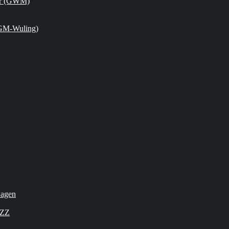
or (GWM)
GM-Wuling)
wagen
OZZ