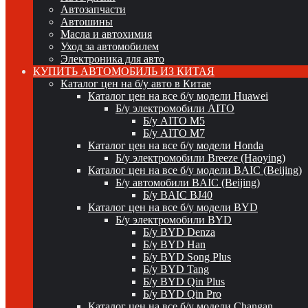
Автозапчасти
Автошины
Масла и автохимия
Уход за автомобилем
Электроника для авто
КУПИТЬ АВТОМОБИЛЬ ИЗ КИТАЯ
Каталог цен на б/у авто в Китае
Каталог цен на все б/у модели Huawei
Б/у электромобили AITO
Б/у AITO M5
Б/у AITO M7
Каталог цен на все б/у модели Honda
Б/у электромобили Breeze (Haoying)
Каталог цен на все б/у модели BAIC (Beijing)
Б/у автомобили BAIC (Beijing)
Б/у BAIC BJ40
Каталог цен на все б/у модели BYD
Б/у электромобили BYD
Б/у BYD Denza
Б/у BYD Han
Б/у BYD Song Plus
Б/у BYD Tang
Б/у BYD Qin Plus
Б/у BYD Qin Pro
Каталог цен на все б/у модели Changan