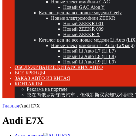
Новые электромобили GAC
Новый GAC Aion Y
Каталог цен на все новые модели Geely
Новые электромобили ZEEKR
Новый ZEEKR 001
Новый ZEEKR 009
Новый ZEEKR X
Каталог цен на все новые модели Li Auto (LiX
Новые электромобили Li Auto (LiXiang)
Новый Li Auto L7 (Li L7)
Новый Li Auto L8 (Li L8)
Новый Li Auto L9 (Li L9)
ОБСЛУЖИВАНИЕ КИТАЙСКИХ АВТО
ВСЕ БРЕНДЫ
ЗАКАЗ АВТО ИЗ КИТАЯ
КОНТАКТЫ
Реклама на портале
您在向俄罗斯销售汽车，但俄罗斯买家却找不到您
Главная
/
Audi E7X
Audi E7X
Авто новости