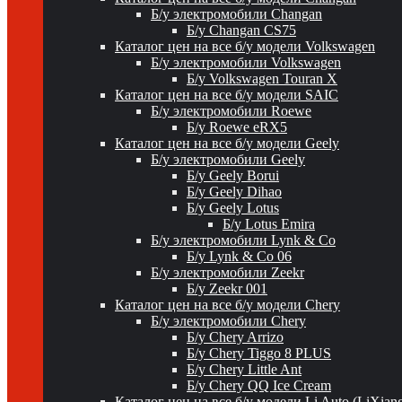
Б/у электромобили Changan
Б/у Changan CS75
Каталог цен на все б/у модели Volkswagen
Б/у электромобили Volkswagen
Б/у Volkswagen Touran X
Каталог цен на все б/у модели SAIC
Б/у электромобили Roewe
Б/у Roewe eRX5
Каталог цен на все б/у модели Geely
Б/у электромобили Geely
Б/у Geely Borui
Б/у Geely Dihao
Б/у Geely Lotus
Б/у Lotus Emira
Б/у электромобили Lynk & Co
Б/у Lynk & Co 06
Б/у электромобили Zeekr
Б/у Zeekr 001
Каталог цен на все б/у модели Chery
Б/у электромобили Chery
Б/у Chery Arrizo
Б/у Chery Tiggo 8 PLUS
Б/у Chery Little Ant
Б/у Chery QQ Ice Cream
Каталог цен на все б/у модели Li Auto (LiXian