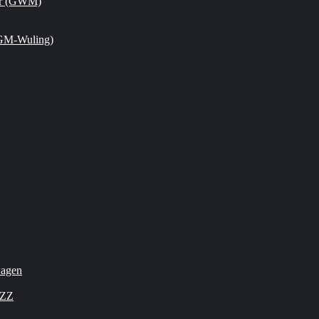
or (GWM)
GM-Wuling)
wagen
OZZ