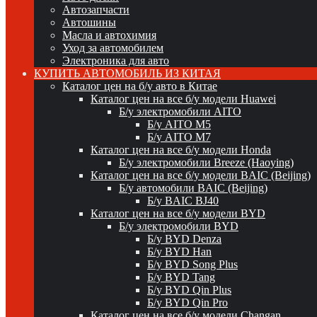
Автозапчасти
Автошины
Масла и автохимия
Уход за автомобилем
Электроника для авто
КУПИТЬ АВТОМОБИЛЬ ИЗ КИТАЯ
Каталог цен на б/у авто в Китае
Каталог цен на все б/у модели Huawei
Б/у электромобили AITO
Б/у AITO M5
Б/у AITO M7
Каталог цен на все б/у модели Honda
Б/у электромобили Breeze (Haoying)
Каталог цен на все б/у модели BAIC (Beijing)
Б/у автомобили BAIC (Beijing)
Б/у BAIC BJ40
Каталог цен на все б/у модели BYD
Б/у электромобили BYD
Б/у BYD Denza
Б/у BYD Han
Б/у BYD Song Plus
Б/у BYD Tang
Б/у BYD Qin Plus
Б/у BYD Qin Pro
Каталог цен на все б/у модели Changan