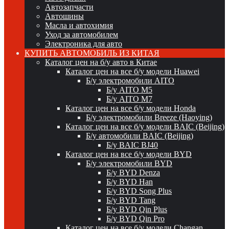
Автозапчасти
Автошины
Масла и автохимия
Уход за автомобилем
Электроника для авто
КУПИТЬ АВТОМОБИЛЬ ИЗ КИТАЯ
Каталог цен на б/у авто в Китае
Каталог цен на все б/у модели Huawei
Б/у электромобили AITO
Б/у AITO M5
Б/у AITO M7
Каталог цен на все б/у модели Honda
Б/у электромобили Breeze (Haoying)
Каталог цен на все б/у модели BAIC (Beijing)
Б/у автомобили BAIC (Beijing)
Б/у BAIC BJ40
Каталог цен на все б/у модели BYD
Б/у электромобили BYD
Б/у BYD Denza
Б/у BYD Han
Б/у BYD Song Plus
Б/у BYD Tang
Б/у BYD Qin Plus
Б/у BYD Qin Pro
Каталог цен на все б/у модели Changan