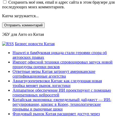
Сохранить моё имя, email и адрес сайта в этом браузере для
последующих моих комментариев.
Капча загружается...
ЭБУ для Авто из Китая
Бизнес новости Китая
Huawei и бамбуковая цикада стали героями спора об
авторских правах
Импорт офисной техники спровоцировал запуск новой
процедуры оценки рисков
Ответные меры Китая затронут американские
сертификационные агентства
Авиагрузоперевозки Китая: как следующая новая
тройка меняет рынок логистики
Аппаратное обеспечение ИИ проектируют с помощью
генеративных нейросетей
Китайская экономика: еженедельный дайджест — ИИ-
регулирование, кризис в Корее, технологические
прорывы и рыночные шоки
Фондовый рынок Китая расширяет доступ через