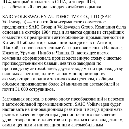
ID.4, который продается в США, и теперь ID.6,
разработанный специально для китайского рынка.
SAIC VOLKSWAGEN AUTOMOTIVE CO., LTD (SAIC
Volkswagen) — это китайско-германское совместное
предприятие SAIC Group и Volkswagen Group. Компания была
основана в октябре 1984 года и является одним из старейших
совместных предприятий автомобильной промышленности в
Китае. Штаб-квартира компании находится в г. Антинг,
Шанхай, а производственные базы расположены в Нанкине,
Ичжэне, Урумчи, Нинбо и Чанша. В настоящее время
компания сформировала производственную схему с шестью
производственными базами, девятью заводами по
производству автомобилей, двумя заводами по производству
силовых агрегатов, одним заводом по производству
аккумуляторов и одним техническим центром, с общим
объемом производства более 24 миллионов автомобилей и
почти 31 000 сотрудников.
Заглядывая вперед, в новую эпоху преобразований и перемен
в автомобильной промышленности, SAIC Volkswagen будет
настаивать на инновационном развитии и всегда принимать
рынок в качестве ориентира для постоянного повышения
удовлетворенности клиентов и стремиться стать «надежным,
самым ценным и инновационным автомобильным