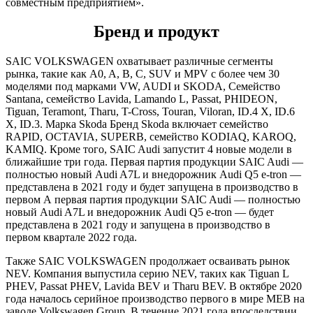
совместным предприятием».
Бренд и продукт
SAIC VOLKSWAGEN охватывает различные сегменты
рынка, такие как A0, A, B, C, SUV и MPV с более чем 30
моделями под марками VW, AUDI и SKODA, Семейство
Santana, семейство Lavida, Lamando L, Passat, PHIDEON,
Tiguan, Teramont, Tharu, T-Cross, Touran, Viloran, ID.4 X, ID.6
X, ID.3. Марка Skoda Бренд Skoda включает семейство
RAPID, OCTAVIA, SUPERB, семейство KODIAQ, KAROQ,
KAMIQ. Кроме того, SAIC Audi запустит 4 новые модели в
ближайшие три года. Первая партия продукции SAIC Audi —
полностью новый Audi A7L и внедорожник Audi Q5 e-tron —
представлена в 2021 году и будет запущена в производство в
первом А первая партия продукции SAIC Audi — полностью
новый Audi A7L и внедорожник Audi Q5 e-tron — будет
представлена в 2021 году и запущена в производство в
первом квартале 2022 года.
Также SAIC VOLKSWAGEN продолжает осваивать рынок
NEV. Компания выпустила серию NEV, таких как Tiguan L
PHEV, Passat PHEV, Lavida BEV и Tharu BEV. В октябре 2020
года началось серийное производство первого в мире MEB на
заводе Volkswagen Group. В течение 2021 года впоследствии