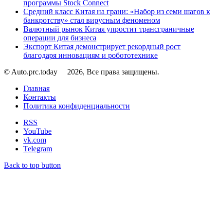
программы Stock Connect
Средний класс Китая на грани: «Набор из семи шагов к
банкротству» стал вирусным феноменом
Валютный рынок Китая упростит трансграничные
операции для бизнеса
Экспорт Китая демонстрирует рекордный рост
благодаря инновациям и робототехнике
© Auto.prc.today
2026, Все права защищены.
Главная
Контакты
Политика конфиденциальности
RSS
YouTube
vk.com
Telegram
Back to top button