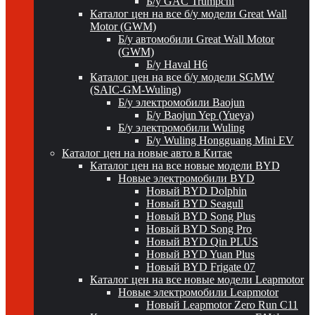
Б/у GAC Trumpchi
Каталог цен на все б/у модели Great Wall
Motor (GWM)
Б/у автомобили Great Wall Motor
(GWM)
Б/у Haval H6
Каталог цен на все б/у модели SGMW
(SAIC-GM-Wuling)
Б/у электромобили Baojun
Б/у Baojun Yep (Yueya)
Б/у электромобили Wuling
Б/у Wuling Hongguang Mini EV
Каталог цен на новые авто в Китае
Каталог цен на все новые модели BYD
Новые электромобили BYD
Новый BYD Dolphin
Новый BYD Seagull
Новый BYD Song Plus
Новый BYD Song Pro
Новый BYD Qin PLUS
Новый BYD Yuan Plus
Новый BYD Frigate 07
Каталог цен на все новые модели Leapmotor
Новые электромобили Leapmotor
Новый Leapmotor Zero Run C11