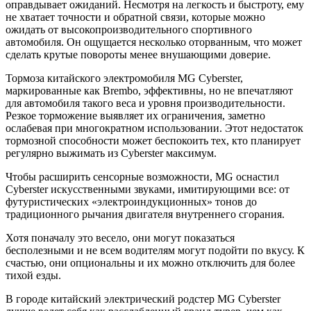
оправдывает ожиданий. Несмотря на легкость и быстроту, ему
не хватает точности и обратной связи, которые можно
ожидать от высокопроизводительного спортивного
автомобиля. Он ощущается несколько оторванным, что может
сделать крутые повороты менее внушающими доверие.
Тормоза китайского электромобиля MG Cyberster,
маркированные как Brembo, эффективны, но не впечатляют
для автомобиля такого веса и уровня производительности.
Резкое торможение выявляет их ограничения, заметно
ослабевая при многократном использовании. Этот недостаток
тормозной способности может беспокоить тех, кто планирует
регулярно выжимать из Cyberster максимум.
Чтобы расширить сенсорные возможности, MG оснастил
Cyberster искусственными звуками, имитирующими все: от
футуристических «электроиндукционных» тонов до
традиционного рычания двигателя внутреннего сгорания.
Хотя поначалу это весело, они могут показаться
бесполезными и не всем водителям могут подойти по вкусу. К
счастью, они опциональны и их можно отключить для более
тихой езды.
В городе китайский электрический родстер MG Cyberster