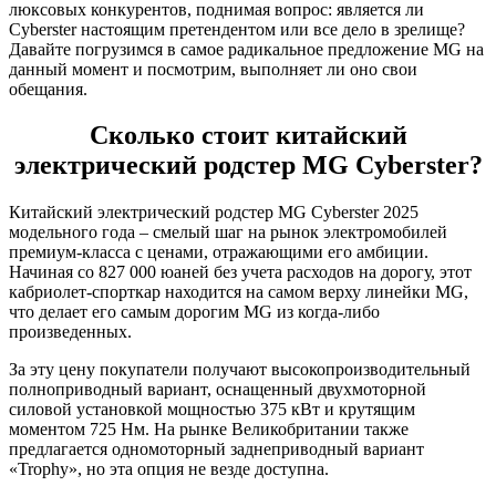
люксовых конкурентов, поднимая вопрос: является ли
Cyberster настоящим претендентом или все дело в зрелище?
Давайте погрузимся в самое радикальное предложение MG на
данный момент и посмотрим, выполняет ли оно свои
обещания.
Сколько стоит китайский
электрический родстер MG Cyberster?
Китайский электрический родстер MG Cyberster 2025
модельного года – смелый шаг на рынок электромобилей
премиум-класса с ценами, отражающими его амбиции.
Начиная со 827 000 юаней без учета расходов на дорогу, этот
кабриолет-спорткар находится на самом верху линейки MG,
что делает его самым дорогим MG из когда-либо
произведенных.
За эту цену покупатели получают высокопроизводительный
полноприводный вариант, оснащенный двухмоторной
силовой установкой мощностью 375 кВт и крутящим
моментом 725 Нм. На рынке Великобритании также
предлагается одномоторный заднеприводный вариант
«Trophy», но эта опция не везде доступна.