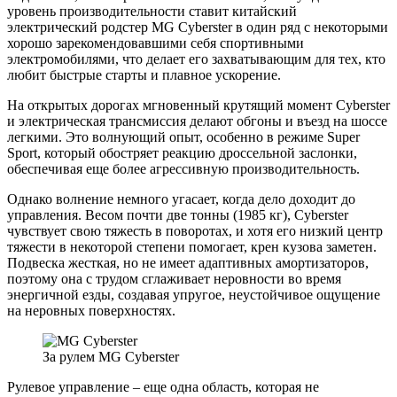
уровень производительности ставит китайский
электрический родстер MG Cyberster в один ряд с некоторыми
хорошо зарекомендовавшими себя спортивными
электромобилями, что делает его захватывающим для тех, кто
любит быстрые старты и плавное ускорение.
На открытых дорогах мгновенный крутящий момент Cyberster
и электрическая трансмиссия делают обгоны и въезд на шоссе
легкими. Это волнующий опыт, особенно в режиме Super
Sport, который обостряет реакцию дроссельной заслонки,
обеспечивая еще более агрессивную производительность.
Однако волнение немного угасает, когда дело доходит до
управления. Весом почти две тонны (1985 кг), Cyberster
чувствует свою тяжесть в поворотах, и хотя его низкий центр
тяжести в некоторой степени помогает, крен кузова заметен.
Подвеска жесткая, но не имеет адаптивных амортизаторов,
поэтому она с трудом сглаживает неровности во время
энергичной езды, создавая упругое, неустойчивое ощущение
на неровных поверхностях.
За рулем MG Cyberster
Рулевое управление – еще одна область, которая не