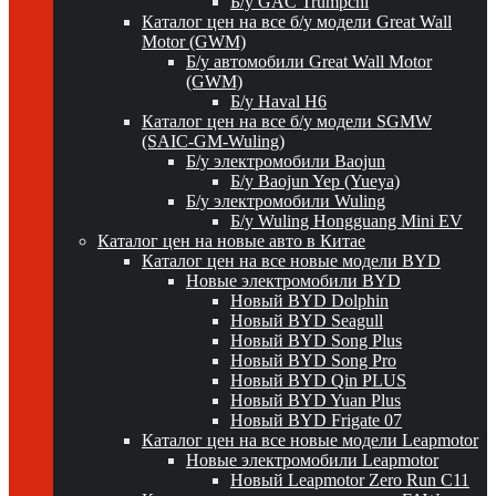
Б/у GAC Trumpchi
Каталог цен на все б/у модели Great Wall
Motor (GWM)
Б/у автомобили Great Wall Motor
(GWM)
Б/у Haval H6
Каталог цен на все б/у модели SGMW
(SAIC-GM-Wuling)
Б/у электромобили Baojun
Б/у Baojun Yep (Yueya)
Б/у электромобили Wuling
Б/у Wuling Hongguang Mini EV
Каталог цен на новые авто в Китае
Каталог цен на все новые модели BYD
Новые электромобили BYD
Новый BYD Dolphin
Новый BYD Seagull
Новый BYD Song Plus
Новый BYD Song Pro
Новый BYD Qin PLUS
Новый BYD Yuan Plus
Новый BYD Frigate 07
Каталог цен на все новые модели Leapmotor
Новые электромобили Leapmotor
Новый Leapmotor Zero Run C11