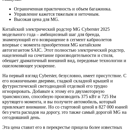
Ограниченная практичность и объем багажника.
Управление кажется тяжелым и неточным.
Высокая цена для MG.
Китайский электрический родстер MG Cyberster 2025
модельного года – амбициозный шаг для бренда,
знаменующий его возвращение в сегмент кабриолетов
впервые с момента приобретения MG китайским
автогигантом SAIC. Этот полностью электрический родстер,
нацеленный на сочетание производительности и стиля,
обещает драматичный внешний вид, передовые технологии и
ошеломляющее ускорение.
На первый взгляд Cyberster, безусловно, имеет присутствие. С
его ножничными дверями, гладкой складной крышей и
футуристической светодиодной отделкой его трудно
игнорировать. Добавьте к этому его двухмоторную
трансмиссию, способную производить 375 кВт и 725 Нм
крутящего момента, и вы получите автомобиль, который
привлекает внимание. Но со стартовой ценой в 827 000 юаней
без учета расходов на дорогу, это также самый дорогой MG на
сегодняшний день.
Эта цена ставит его в перекрестье прицела более известных