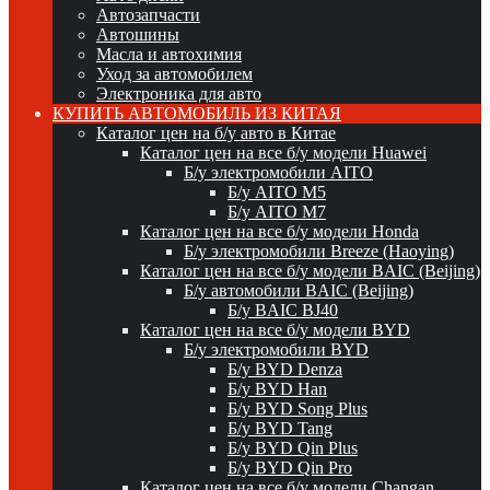
Автозапчасти
Автошины
Масла и автохимия
Уход за автомобилем
Электроника для авто
КУПИТЬ АВТОМОБИЛЬ ИЗ КИТАЯ
Каталог цен на б/у авто в Китае
Каталог цен на все б/у модели Huawei
Б/у электромобили AITO
Б/у AITO M5
Б/у AITO M7
Каталог цен на все б/у модели Honda
Б/у электромобили Breeze (Haoying)
Каталог цен на все б/у модели BAIC (Beijing)
Б/у автомобили BAIC (Beijing)
Б/у BAIC BJ40
Каталог цен на все б/у модели BYD
Б/у электромобили BYD
Б/у BYD Denza
Б/у BYD Han
Б/у BYD Song Plus
Б/у BYD Tang
Б/у BYD Qin Plus
Б/у BYD Qin Pro
Каталог цен на все б/у модели Changan