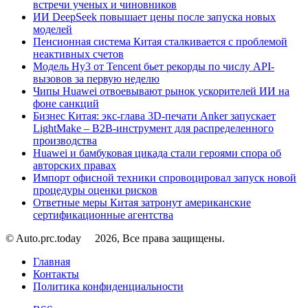
встречи ученых и чиновников
ИИ DeepSeek повышает цены после запуска новых
моделей
Пенсионная система Китая сталкивается с проблемой
неактивных счетов
Модель Hy3 от Tencent бьет рекорды по числу API-
вызовов за первую неделю
Чипы Huawei отвоевывают рынок ускорителей ИИ на
фоне санкций
Бизнес Китая: экс-глава 3D-печати Anker запускает
LightMake – B2B-инструмент для распределенного
производства
Huawei и бамбуковая цикада стали героями спора об
авторских правах
Импорт офисной техники спровоцировал запуск новой
процедуры оценки рисков
Ответные меры Китая затронут американские
сертификационные агентства
© Auto.prc.today
2026, Все права защищены.
Главная
Контакты
Политика конфиденциальности