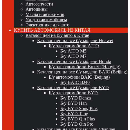
Автозапчасти
Автошины
Масла и автохимия
Уход за автомобилем
Электроника для авто
КУПИТЬ АВТОМОБИЛЬ ИЗ КИТАЯ
Каталог цен на б/у авто в Китае
Каталог цен на все б/у модели Huawei
Б/у электромобили AITO
Б/у AITO M5
Б/у AITO M7
Каталог цен на все б/у модели Honda
Б/у электромобили Breeze (Haoying)
Каталог цен на все б/у модели BAIC (Beijing)
Б/у автомобили BAIC (Beijing)
Б/у BAIC BJ40
Каталог цен на все б/у модели BYD
Б/у электромобили BYD
Б/у BYD Denza
Б/у BYD Han
Б/у BYD Song Plus
Б/у BYD Tang
Б/у BYD Qin Plus
Б/у BYD Qin Pro
Каталог цен на все б/у модели Changan