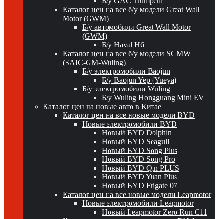
Б/у GAC Trumpchi
Каталог цен на все б/у модели Great Wall
Motor (GWM)
Б/у автомобили Great Wall Motor
(GWM)
Б/у Haval H6
Каталог цен на все б/у модели SGMW
(SAIC-GM-Wuling)
Б/у электромобили Baojun
Б/у Baojun Yep (Yueya)
Б/у электромобили Wuling
Б/у Wuling Hongguang Mini EV
Каталог цен на новые авто в Китае
Каталог цен на все новые модели BYD
Новые электромобили BYD
Новый BYD Dolphin
Новый BYD Seagull
Новый BYD Song Plus
Новый BYD Song Pro
Новый BYD Qin PLUS
Новый BYD Yuan Plus
Новый BYD Frigate 07
Каталог цен на все новые модели Leapmotor
Новые электромобили Leapmotor
Новый Leapmotor Zero Run C11