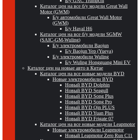
Б/у GAC Trumpchi
Каталог цен на все б/у модели Great Wall
Motor (GWM)
Б/у автомобили Great Wall Motor
(GWM)
Б/у Haval H6
Каталог цен на все б/у модели SGMW
(SAIC-GM-Wuling)
Б/у электромобили Baojun
Б/у Baojun Yep (Yueya)
Б/у электромобили Wuling
Б/у Wuling Hongguang Mini EV
Каталог цен на новые авто в Китае
Каталог цен на все новые модели BYD
Новые электромобили BYD
Новый BYD Dolphin
Новый BYD Seagull
Новый BYD Song Plus
Новый BYD Song Pro
Новый BYD Qin PLUS
Новый BYD Yuan Plus
Новый BYD Frigate 07
Каталог цен на все новые модели Leapmotor
Новые электромобили Leapmotor
Новый Leapmotor Zero Run C11