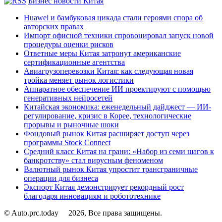
Бизнес новости Китая
Huawei и бамбуковая цикада стали героями спора об
авторских правах
Импорт офисной техники спровоцировал запуск новой
процедуры оценки рисков
Ответные меры Китая затронут американские
сертификационные агентства
Авиагрузоперевозки Китая: как следующая новая
тройка меняет рынок логистики
Аппаратное обеспечение ИИ проектируют с помощью
генеративных нейросетей
Китайская экономика: еженедельный дайджест — ИИ-
регулирование, кризис в Корее, технологические
прорывы и рыночные шоки
Фондовый рынок Китая расширяет доступ через
программы Stock Connect
Средний класс Китая на грани: «Набор из семи шагов к
банкротству» стал вирусным феноменом
Валютный рынок Китая упростит трансграничные
операции для бизнеса
Экспорт Китая демонстрирует рекордный рост
благодаря инновациям и робототехнике
© Auto.prc.today
2026, Все права защищены.