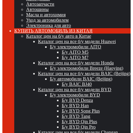
Автозапчасти
Автошины
Масла и автохимия
Уход за автомобилем
Электроника для авто
КУПИТЬ АВТОМОБИЛЬ ИЗ КИТАЯ
Каталог цен на б/у авто в Китае
Каталог цен на все б/у модели Huawei
Б/у электромобили AITO
Б/у AITO M5
Б/у AITO M7
Каталог цен на все б/у модели Honda
Б/у электромобили Breeze (Haoying)
Каталог цен на все б/у модели BAIC (Beijing)
Б/у автомобили BAIC (Beijing)
Б/у BAIC BJ40
Каталог цен на все б/у модели BYD
Б/у электромобили BYD
Б/у BYD Denza
Б/у BYD Han
Б/у BYD Song Plus
Б/у BYD Tang
Б/у BYD Qin Plus
Б/у BYD Qin Pro
Каталог цен на все б/у модели Changan