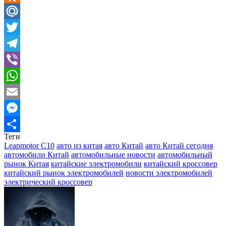
Odnoklassniki
Mail.Ru
Twitter
Telegram
Viber
WhatsApp
Email
Messenger
Теги
Отправить
Leapmotor C10
авто из китая
авто Китай
авто Китай сегодня
автомобили Китай
автомобильные новости
автомобильный
рынок Китая
китайские электромобили
китайский кроссовер
китайский рынок электромобилей
новости электромобилей
электрический кроссовер