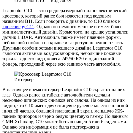
Leapmotor C10 — вид сбоку
Leapmotor C10 — это среднеразмерный полноэлектрический
кроссовер, который ранее был известен под кодовым
названием B11. Если говорить о дизайне, то C10 близок к
кроссоверу C11
. Однако он немного меньше и имеет более
минималистичный дизайн. Кроме того, на крыше установлен
датчик LiDAR. Автомобиль также имеет плавные формы,
небольшой спойлер на крыше и закрытую переднюю часть.
Другими особенностями внешнего дизайна Leapmotor C10
являются активный воздухозаборник, небольшие боковые
зеркала заднего вида, колеса 245/50 R20 и один задний
фонарь, проходящий через всю заднюю часть автомобиля.
Интерьер
В настоящее время интерьер Leapmotor C10 скрыт от наших
глаз. Однако ранее китайские автолюбители сделали
несколько шпионских снимков его салона. На одном из них
видно, что C10 имеет двухспицевое рулевое колесо с плоской
нижней частью, большой плавающий экран, меньшую ЖК-
панель приборов и черно-белую цветовую гамму. По данным
СМИ Xchuxing, C10 может быть оснащен 5 или 6 сиденьями.
Однако эта информация не была подтверждена
представителями марки.