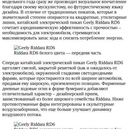
модельного года сразу же производит визуальное впечатление
благодаря своему мускулистому, но футуристическому языку
дизайна. В отличие от традиционных пикапов, которые в
значительной степени опираются на квадратные, утилитарные
линии, китайский электрический пикап Geely Riddara RD6
сочетает аэродинамическую эффективность с прочностью –
необходимость для электромобиля, стремящегося
максимизировать запас хода и снизить потребление энергии.
Riddara RD6 белого цвета — передняя часть
Спереди китайский электрический пикап Geely Riddara RD6
щеголяет смелой, закрытой решеткой (как и ожидалось от
электромобиля), окруженной гладкими светодиодными
фарами, которые простираются по всей ширине автомобиля,
придавая ему широкую, приземленную позицию. Фирменные
дневные ходовые огни в форме бумеранга добавляют
отличительный характер – дизайнерский прием,
заимствованный из более широкого семейства Riddara. Ниже
противотуманные фары интегрированы в скульптурные
воздухозаборники, что еще больше улучшает динамику
воздушного потока.