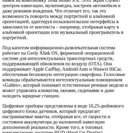
намек на компоновку Tesla Model S/X. Этот экран служит
центром навигации, мультимедиа, настроек автомобиля и
даже режимов вождения. Что отличает его, так это
возможность поворота между портретной и альбомной
ориентацией, адаптируя пользовательские интерфейсы в
зависимости от контекста – например, отображая карту в
альбомной ориентации или музыкальный проигрыватель в
портретной.
Под капотом информационно-развлекательная система
работает на Geely Xlink OS, фирменной операционной
системе для интеллектуальных транспортных средств,
поддерживающей обновления по воздуху (OTA). Она
поддерживает Apple CarPlay, Android Auto и Huawei HiCar,
обеспечивая бесшовную интеграцию смартфона. Голосовые
команды обрабатываются интеллектуальным помощником
«Galileo», который понимает естественные речевые модели и
может управлять климатом, окнами, сиденьями и даже
находить зарядные станции.
Цифровые приборы представлены в виде 10,25-дюймового
цифрового блока датчиков, который предлагает
настраиваемые макеты, отображая все, от скорости и
состояния аккумулятора до наложений навигации
дополненной реальности. Кроме того, в топовых
комплектациях доступен HUD (Head-Up Display),