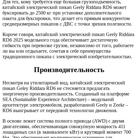
Для тех, кому требуется еще большая грузоподъемность,
китайский электрический пикап Geely Riddara RD6 может
буксировать до 2500 кг при установке дополнительного
пакета для буксировки, что делает его прямым конкурентом
среднеразмерных пикапов с ДВС с точки зрения полезности.
Короче говоря, китайский электрический пикап Geely Riddara
RD6 2025 модельного года обеспечивает достаточную
гибкость при перевозке грузов, независимо от того, работаете
ли вы или отдыхаете, сочетая в себе преимущества
традиционного пикапа с электрической изобретательностью.
Производительность
Несмотря на утилитарный вид, китайский электрический
пикап Geley Riddara RD6 не стесняется предлагать
энергичную производительность. Созданный на платформе
SEA (Sustainable Experience Architecture) – модульной
архитектуре электромобиля, разработанной Geely и Zeekr –
RD6 выигрывает от передовой технологии движения.
В основе лежит система полного привода (AWD) с двумя
двигателями, обеспечивающая совокупную мощность 411
лошадиных сил (в эквиваленте кВт) и крутящий момент 700
Нм. Это обеспечивает молниеносное ускорение для