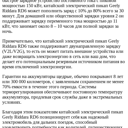
быстрое зарядное устройство постоянного тока с пиковой
мощностью 150 кВт, китайский электрический пикап Geely
Riddara RD6 может пополнить заряд с 10% до 80% всего за 30
минут. Для домашней или общественной зарядки уровня 2 он
поддерживает зарядку переменного тока мощностью до 11
кВт, что занимает около 8 – 10 часов для полной зарядки за
ночь.
Примечательно, что китайский электрический пикап Geely
Riddara RD6 также поддерживает двунаправленную зарядку
(V2L/V2G), то есть он может питать внешние устройства или
даже возвращать электроэнергию в сеть или ваш дом, что
делает его потенциальным резервным источником питания во
время отключений электроэнергии.
Гарантии на аккумуляторы щедрые, обычно покрывают 8 лет
или 300 000 километров, с заявленным сохранением не менее
70% емкости в течение этого периода. Системы
терморегулирования обеспечивают постоянную температуру
аккумулятора, продлевая срок службы даже в экстремальных
условиях.
Благодаря этим показателям китайский электрический пикап
Geely Riddara RD6 позиционирует себя как надежный
электромобиль для дальних поездок, способный
удовлетворить потребности как водителей, путешествующих