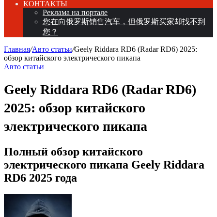
КОНТАКТЫ
Реклама на портале
您在向俄罗斯销售汽车，但俄罗斯买家却找不到
您？
Главная
/
Авто статьи
/
Geely Riddara RD6 (Radar RD6) 2025:
обзор китайского электрического пикапа
Авто статьи
Geely Riddara RD6 (Radar RD6)
2025: обзор китайского
электрического пикапа
Полный обзор китайского
электрического пикапа Geely Riddara
RD6 2025 года