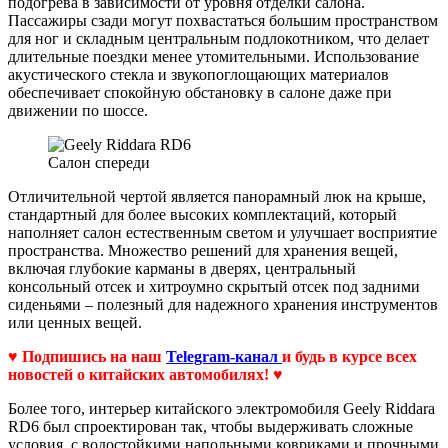
подогрева в зависимости от уровня отделки салона.
Пассажиры сзади могут похвастаться большим пространством
для ног и складным центральным подлокотником, что делает
длительные поездки менее утомительными. Использование
акустического стекла и звукопоглощающих материалов
обеспечивает спокойную обстановку в салоне даже при
движении по шоссе.
Салон спереди
Отличительной чертой является панорамный люк на крыше,
стандартный для более высоких комплектаций, который
наполняет салон естественным светом и улучшает восприятие
пространства. Множество решений для хранения вещей,
включая глубокие карманы в дверях, центральный
консольный отсек и хитроумно скрытый отсек под задними
сиденьями – полезный для надежного хранения инструментов
или ценных вещей.
♥ Подпишись на наш
Telegram-канал
и будь в курсе всех
новостей о китайских автомобилях! ♥
Более того, интерьер китайского электромобиля Geely Riddara
RD6 был спроектирован так, чтобы выдерживать сложные
условия, с водостойкими напольными ковриками и прочными