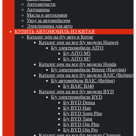
Автозапчасти
Автошины
Масла и автохимия
Уход за автомобилем
Электроника для авто
КУПИТЬ АВТОМОБИЛЬ ИЗ КИТАЯ
Каталог цен на б/у авто в Китае
Каталог цен на все б/у модели Huawei
Б/у электромобили AITO
Б/у AITO M5
Б/у AITO M7
Каталог цен на все б/у модели Honda
Б/у электромобили Breeze (Haoying)
Каталог цен на все б/у модели BAIC (Beijing)
Б/у автомобили BAIC (Beijing)
Б/у BAIC BJ40
Каталог цен на все б/у модели BYD
Б/у электромобили BYD
Б/у BYD Denza
Б/у BYD Han
Б/у BYD Song Plus
Б/у BYD Tang
Б/у BYD Qin Plus
Б/у BYD Qin Pro
Каталог цен на все б/у модели Changan