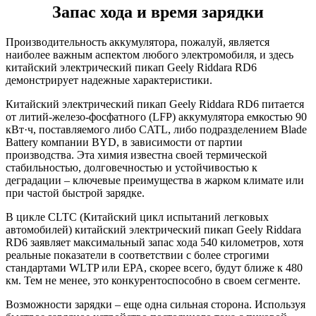
Запас хода и время зарядки
Производительность аккумулятора, пожалуй, является
наиболее важным аспектом любого электромобиля, и здесь
китайский электрический пикап Geely Riddara RD6
демонстрирует надежные характеристики.
Китайский электрический пикап Geely Riddara RD6 питается
от литий-железо-фосфатного (LFP) аккумулятора емкостью 90
кВт·ч, поставляемого либо CATL, либо подразделением Blade
Battery компании BYD, в зависимости от партии
производства. Эта химия известна своей термической
стабильностью, долговечностью и устойчивостью к
деградации – ключевые преимущества в жарком климате или
при частой быстрой зарядке.
В цикле CLTC (Китайский цикл испытаний легковых
автомобилей) китайский электрический пикап Geely Riddara
RD6 заявляет максимальный запас хода 540 километров, хотя
реальные показатели в соответствии с более строгими
стандартами WLTP или EPA, скорее всего, будут ближе к 480
км. Тем не менее, это конкурентоспособно в своем сегменте.
Возможности зарядки – еще одна сильная сторона. Используя