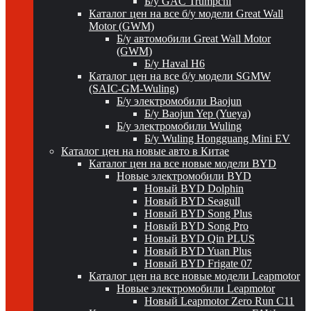
Б/у GAC Trumpchi
Каталог цен на все б/у модели Great Wall
Motor (GWM)
Б/у автомобили Great Wall Motor
(GWM)
Б/у Haval H6
Каталог цен на все б/у модели SGMW
(SAIC-GM-Wuling)
Б/у электромобили Baojun
Б/у Baojun Yep (Yueya)
Б/у электромобили Wuling
Б/у Wuling Hongguang Mini EV
Каталог цен на новые авто в Китае
Каталог цен на все новые модели BYD
Новые электромобили BYD
Новый BYD Dolphin
Новый BYD Seagull
Новый BYD Song Plus
Новый BYD Song Pro
Новый BYD Qin PLUS
Новый BYD Yuan Plus
Новый BYD Frigate 07
Каталог цен на все новые модели Leapmotor
Новые электромобили Leapmotor
Новый Leapmotor Zero Run C11