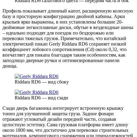
Riddara RD6 салатового цвета — передняя часть и бок
Профиль показывает длинный капот, расширенную колесную
базу и просторную конфигурацию двойной кабины. Арки
крыльев ярко выражены, в них установлены большие 20-
дюймовые легкосплавные диски, обутые в вездеходные шины
– идеально подходят для поездок по бездорожью или
перевозки тяжелых грузов. Примечательно, что китайский
электрический пикап Geely Riddara RD6 сохраняет низкий
коэффициент лобового сопротивления (Cd) около 0,32, что
впечатляет для пикапа благодаря таким особенностям, как
заподлицо дверные ручки и оптимизированные панели
днища.
Riddara RD6 — вид сбоку
Riddara RD6 — вид сзади
Сзади дверь багажника интегрирует встроенную крышку
тонно для улучшенной защиты груза. Задние фонари
отражают угловатый дизайн передней части, создавая
целостную эстетику. Сама грузовая платформа имеет длину
около 1800 мм, что достаточно для перевозки строительных
материалов, кемпингового снаряжения или принадлежностей