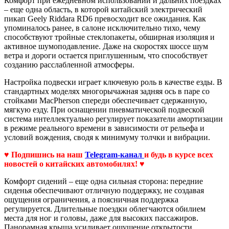
Комфорт при ежедневном использовании и дальних поездках
– еще одна область, в которой китайский электрический
пикап Geely Riddara RD6 превосходит все ожидания. Как
упоминалось ранее, в салоне исключительно тихо, чему
способствуют тройные стеклопакеты, обширная изоляция и
активное шумоподавление. Даже на скоростях шоссе шум
ветра и дороги остается приглушенным, что способствует
созданию расслабленной атмосферы.
Настройка подвески играет ключевую роль в качестве езды. В
стандартных моделях многорычажная задняя ось в паре со
стойками MacPherson спереди обеспечивает сдержанную,
мягкую езду. При оснащении пневматической подвеской
система интеллектуально регулирует показатели амортизации
в режиме реального времени в зависимости от рельефа и
условий вождения, сводя к минимуму толчки и вибрации.
♥ Подпишись на наш
Telegram-канал
и будь в курсе всех
новостей о китайских автомобилях! ♥
Комфорт сидений – еще одна сильная сторона: передние
сиденья обеспечивают отличную поддержку, не создавая
ощущения ограничения, а поясничная поддержка
регулируется. Длительные поездки облегчаются обилием
места для ног и головы, даже для высоких пассажиров.
Панорамная крыша усиливает ощущение открытости,