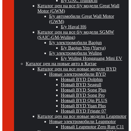
Б/у GAC Trumpchi
Каталог цен на все б/у модели Great Wall
Motor (GWM)
Б/у автомобили Great Wall Motor
(GWM)
Б/у Haval H6
Каталог цен на все б/у модели SGMW
(SAIC-GM-Wuling)
Б/у электромобили Baojun
Б/у Baojun Yep (Yueya)
Б/у электромобили Wuling
Б/у Wuling Hongguang Mini EV
Каталог цен на новые авто в Китае
Каталог цен на все новые модели BYD
Новые электромобили BYD
Новый BYD Dolphin
Новый BYD Seagull
Новый BYD Song Plus
Новый BYD Song Pro
Новый BYD Qin PLUS
Новый BYD Yuan Plus
Новый BYD Frigate 07
Каталог цен на все новые модели Leapmotor
Новые электромобили Leapmotor
Новый Leapmotor Zero Run C11