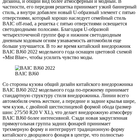
дизайна, и общий вид более атмосферный и модный. В
частности, его передняя решетка принимает узкий баннерный
стиль, а внутри добавлен новый U-образный элемент с пятью
отверстиями, который хорошо наследует семейный стиль
BAIC off-road, а решетка с пятью отверстиями освещается
светодиодными полосами. Благодаря U-образной
четырехточечной группе фар и нижним светодиодным
дневным ходовым огням узнаваемость автомобиля еще
больше улучшается. В то же время китайский внедорожник
BAIC BJ60 2022 модельного года оснащен цветовой схемой
«Mist Blue», чтобы усилить чувство моды.
BAIC BJ60
Со стороны кузова общий дизайн китайского внедорожника
BAIC BJ60 2022 модельного года по-прежнему принимает
стандартную структуру стиля внедорожника. Линии всего
автомобиля очень жесткие, а передние и задние крылья шире,
чем кузов, с двойной шестиспицевой формой обода (размер
шин: 275/50 R20 V XL), что делает внедорожную атмосферу
BAIC BJ60 более интенсивной. Сзади новая закругленная
прямоугольная группа задних фонарей принимает
трехмерную форму и интегрирует традиционную форму
китайского дворцового фонаря в центре, что полностью