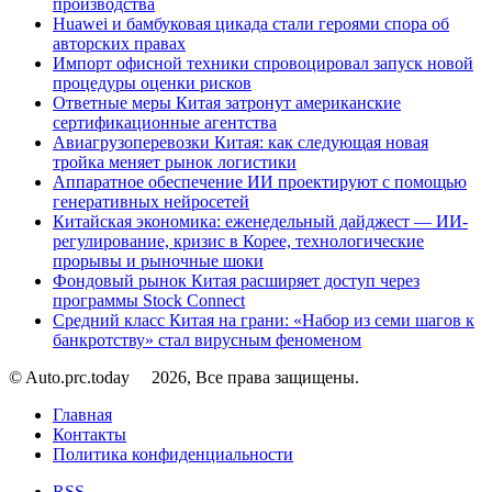
производства
Huawei и бамбуковая цикада стали героями спора об
авторских правах
Импорт офисной техники спровоцировал запуск новой
процедуры оценки рисков
Ответные меры Китая затронут американские
сертификационные агентства
Авиагрузоперевозки Китая: как следующая новая
тройка меняет рынок логистики
Аппаратное обеспечение ИИ проектируют с помощью
генеративных нейросетей
Китайская экономика: еженедельный дайджест — ИИ-
регулирование, кризис в Корее, технологические
прорывы и рыночные шоки
Фондовый рынок Китая расширяет доступ через
программы Stock Connect
Средний класс Китая на грани: «Набор из семи шагов к
банкротству» стал вирусным феноменом
© Auto.prc.today
2026, Все права защищены.
Главная
Контакты
Политика конфиденциальности
RSS