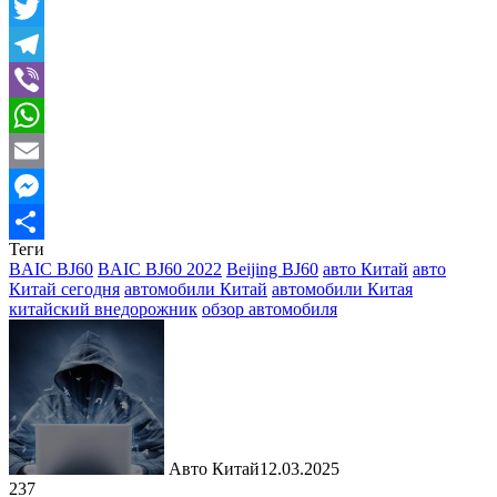
Mail.Ru
Twitter
Telegram
Viber
WhatsApp
Email
Messenger
Теги
Отправить
BAIC BJ60
BAIC BJ60 2022
Beijing BJ60
авто Китай
авто
Китай сегодня
автомобили Китай
автомобили Китая
китайский внедорожник
обзор автомобиля
Авто Китай
12.03.2025
237