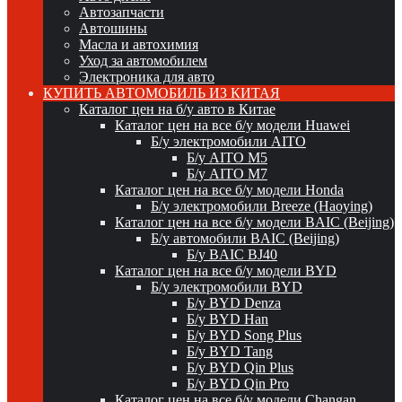
Автозапчасти
Автошины
Масла и автохимия
Уход за автомобилем
Электроника для авто
КУПИТЬ АВТОМОБИЛЬ ИЗ КИТАЯ
Каталог цен на б/у авто в Китае
Каталог цен на все б/у модели Huawei
Б/у электромобили AITO
Б/у AITO M5
Б/у AITO M7
Каталог цен на все б/у модели Honda
Б/у электромобили Breeze (Haoying)
Каталог цен на все б/у модели BAIC (Beijing)
Б/у автомобили BAIC (Beijing)
Б/у BAIC BJ40
Каталог цен на все б/у модели BYD
Б/у электромобили BYD
Б/у BYD Denza
Б/у BYD Han
Б/у BYD Song Plus
Б/у BYD Tang
Б/у BYD Qin Plus
Б/у BYD Qin Pro
Каталог цен на все б/у модели Changan