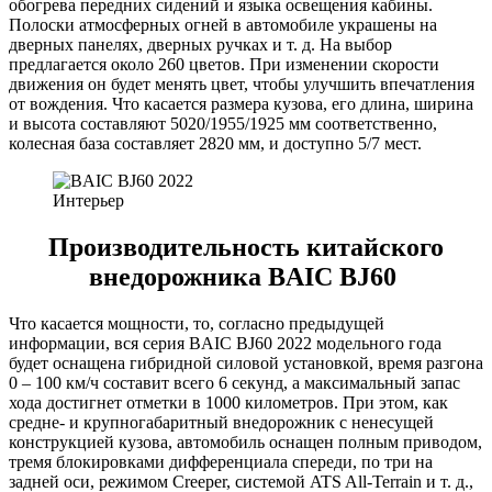
обогрева передних сидений и языка освещения кабины.
Полоски атмосферных огней в автомобиле украшены на
дверных панелях, дверных ручках и т. д. На выбор
предлагается около 260 цветов. При изменении скорости
движения он будет менять цвет, чтобы улучшить впечатления
от вождения. Что касается размера кузова, его длина, ширина
и высота составляют 5020/1955/1925 мм соответственно,
колесная база составляет 2820 мм, и доступно 5/7 мест.
Интерьер
Производительность китайского
внедорожника BAIC BJ60
Что касается мощности, то, согласно предыдущей
информации, вся серия BAIC BJ60 2022 модельного года
будет оснащена гибридной силовой установкой, время разгона
0 – 100 км/ч составит всего 6 секунд, а максимальный запас
хода достигнет отметки в 1000 километров. При этом, как
средне- и крупногабаритный внедорожник с ненесущей
конструкцией кузова, автомобиль оснащен полным приводом,
тремя блокировками дифференциала спереди, по три на
задней оси, режимом Creeper, системой ATS All-Terrain и т. д.,