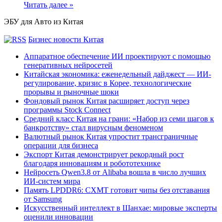
Читать далее »
ЭБУ для Авто из Китая
Бизнес новости Китая
Аппаратное обеспечение ИИ проектируют с помощью
генеративных нейросетей
Китайская экономика: еженедельный дайджест — ИИ-
регулирование, кризис в Корее, технологические
прорывы и рыночные шоки
Фондовый рынок Китая расширяет доступ через
программы Stock Connect
Средний класс Китая на грани: «Набор из семи шагов к
банкротству» стал вирусным феноменом
Валютный рынок Китая упростит трансграничные
операции для бизнеса
Экспорт Китая демонстрирует рекордный рост
благодаря инновациям и робототехнике
Нейросеть Qwen3.8 от Alibaba вошла в число лучших
ИИ-систем мира
Память LPDDR6: CXMT готовит чипы без отставания
от Samsung
Искусственный интеллект в Шанхае: мировые эксперты
оценили инновации