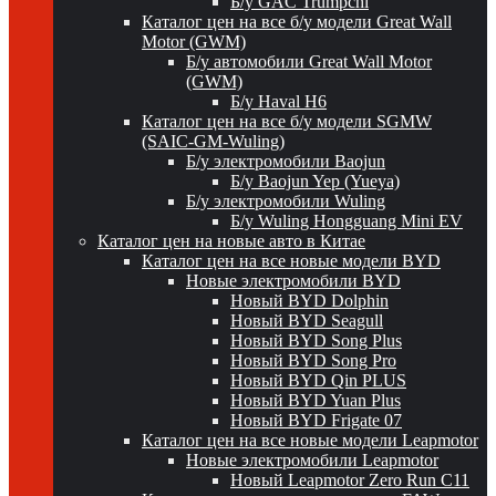
Б/у GAC Trumpchi
Каталог цен на все б/у модели Great Wall
Motor (GWM)
Б/у автомобили Great Wall Motor
(GWM)
Б/у Haval H6
Каталог цен на все б/у модели SGMW
(SAIC-GM-Wuling)
Б/у электромобили Baojun
Б/у Baojun Yep (Yueya)
Б/у электромобили Wuling
Б/у Wuling Hongguang Mini EV
Каталог цен на новые авто в Китае
Каталог цен на все новые модели BYD
Новые электромобили BYD
Новый BYD Dolphin
Новый BYD Seagull
Новый BYD Song Plus
Новый BYD Song Pro
Новый BYD Qin PLUS
Новый BYD Yuan Plus
Новый BYD Frigate 07
Каталог цен на все новые модели Leapmotor
Новые электромобили Leapmotor
Новый Leapmotor Zero Run C11