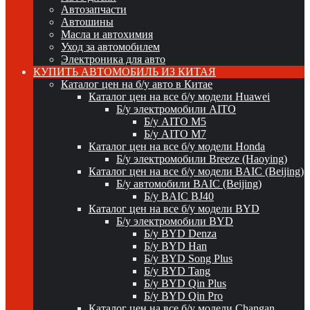
Автозапчасти
Автошины
Масла и автохимия
Уход за автомобилем
Электроника для авто
КУПИТЬ АВТОМОБИЛЬ ИЗ КИТАЯ
Каталог цен на б/у авто в Китае
Каталог цен на все б/у модели Huawei
Б/у электромобили AITO
Б/у AITO M5
Б/у AITO M7
Каталог цен на все б/у модели Honda
Б/у электромобили Breeze (Haoying)
Каталог цен на все б/у модели BAIC (Beijing)
Б/у автомобили BAIC (Beijing)
Б/у BAIC BJ40
Каталог цен на все б/у модели BYD
Б/у электромобили BYD
Б/у BYD Denza
Б/у BYD Han
Б/у BYD Song Plus
Б/у BYD Tang
Б/у BYD Qin Plus
Б/у BYD Qin Pro
Каталог цен на все б/у модели Changan