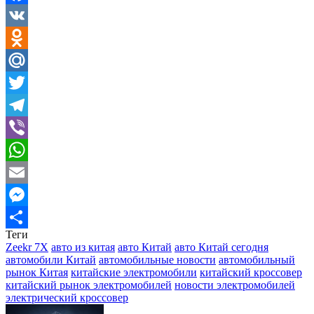
Facebook
VK
Odnoklassniki
Mail.Ru
Twitter
Telegram
Viber
WhatsApp
Email
Messenger
Теги
Отправить
Zeekr 7X
авто из китая
авто Китай
авто Китай сегодня
автомобили Китай
автомобильные новости
автомобильный
рынок Китая
китайские электромобили
китайский кроссовер
китайский рынок электромобилей
новости электромобилей
электрический кроссовер