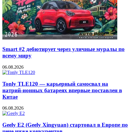
Smart #2 дебютирует через уличные муралы по
всему миру
06.08.2026
Tonly TLE120 — карьерный самосвал на
натрий-ионных батареях впервые поставлен в
Китае
06.08.2026
Geely E2 (Geely Xingyuan) стартовал в Европе по
цене ниже конкурентов