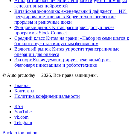
Аппаратное обеспечение ИИ проектируют с помощью
генеративных нейросетей
Китайская экономика: еженедельный дайджест — ИИ-
регулирование, кризис в Корее, технологические
прорывы и рыночные шоки
Фондовый рынок Китая расширяет доступ через
программы Stock Connect
Средний класс Китая на грани: «Набор из семи шагов к
банкротству» стал вирусным феноменом
Валютный рынок Китая упростит трансграничные
операции для бизнеса
Экспорт Китая демонстрирует рекордный рост
благодаря инновациям и робототехнике
© Auto.prc.today
2026, Все права защищены.
Главная
Контакты
Политика конфиденциальности
RSS
YouTube
vk.com
Telegram
Back to top button