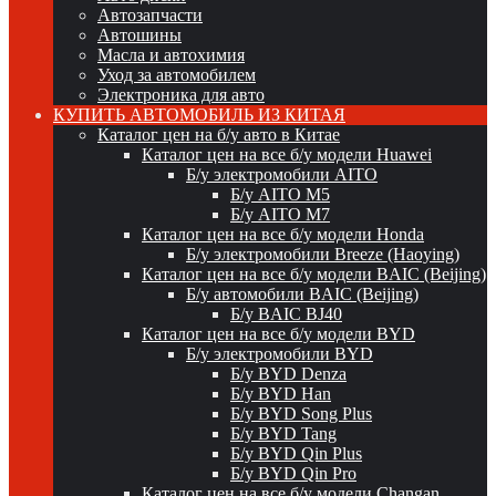
Автозапчасти
Автошины
Масла и автохимия
Уход за автомобилем
Электроника для авто
КУПИТЬ АВТОМОБИЛЬ ИЗ КИТАЯ
Каталог цен на б/у авто в Китае
Каталог цен на все б/у модели Huawei
Б/у электромобили AITO
Б/у AITO M5
Б/у AITO M7
Каталог цен на все б/у модели Honda
Б/у электромобили Breeze (Haoying)
Каталог цен на все б/у модели BAIC (Beijing)
Б/у автомобили BAIC (Beijing)
Б/у BAIC BJ40
Каталог цен на все б/у модели BYD
Б/у электромобили BYD
Б/у BYD Denza
Б/у BYD Han
Б/у BYD Song Plus
Б/у BYD Tang
Б/у BYD Qin Plus
Б/у BYD Qin Pro
Каталог цен на все б/у модели Changan