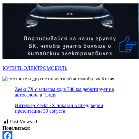
КУПИТЬ ЭЛЕКТРОМОБИЛЬ
Zeekr 7X с запасом хода 780 км дебютирует на
автосалоне в Чэнду
Интерьер Zeekr 7X показан в преддверии
презентации 30 августа
Post Views:
0
Поделиться: