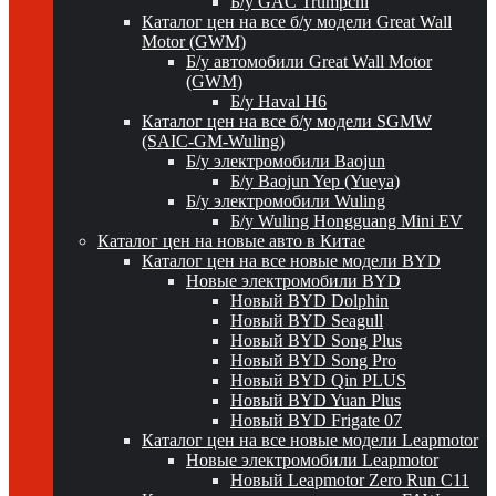
Б/у GAC Trumpchi
Каталог цен на все б/у модели Great Wall
Motor (GWM)
Б/у автомобили Great Wall Motor
(GWM)
Б/у Haval H6
Каталог цен на все б/у модели SGMW
(SAIC-GM-Wuling)
Б/у электромобили Baojun
Б/у Baojun Yep (Yueya)
Б/у электромобили Wuling
Б/у Wuling Hongguang Mini EV
Каталог цен на новые авто в Китае
Каталог цен на все новые модели BYD
Новые электромобили BYD
Новый BYD Dolphin
Новый BYD Seagull
Новый BYD Song Plus
Новый BYD Song Pro
Новый BYD Qin PLUS
Новый BYD Yuan Plus
Новый BYD Frigate 07
Каталог цен на все новые модели Leapmotor
Новые электромобили Leapmotor
Новый Leapmotor Zero Run C11