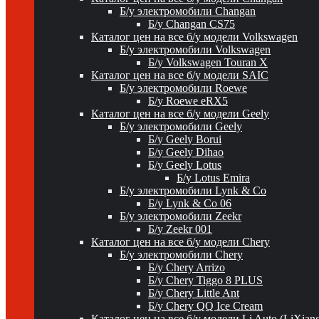
Б/у электромобили Changan
Б/у Changan CS75
Каталог цен на все б/у модели Volkswagen
Б/у электромобили Volkswagen
Б/у Volkswagen Touran X
Каталог цен на все б/у модели SAIC
Б/у электромобили Roewe
Б/у Roewe eRX5
Каталог цен на все б/у модели Geely
Б/у электромобили Geely
Б/у Geely Borui
Б/у Geely Dihao
Б/у Geely Lotus
Б/у Lotus Emira
Б/у электромобили Lynk & Co
Б/у Lynk & Co 06
Б/у электромобили Zeekr
Б/у Zeekr 001
Каталог цен на все б/у модели Chery
Б/у электромобили Chery
Б/у Chery Arrizo
Б/у Chery Tiggo 8 PLUS
Б/у Chery Little Ant
Б/у Chery QQ Ice Cream
Каталог цен на все б/у модели Li Auto (LiXian