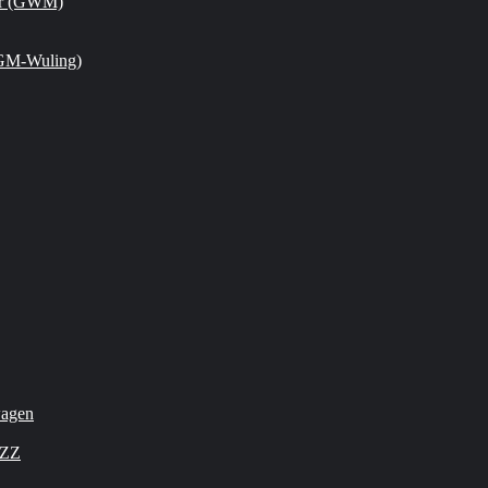
or (GWM)
GM-Wuling)
wagen
OZZ