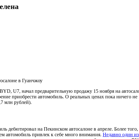
делена
осалоне в Гуанчжоу
BYD, U7, начал предварительную продажу 15 ноября на автосал
мерение приобрести автомобиль. О реальных ценах пока ничего 
,7 млн рублей).
ль дебютировал на Пекинском автосалоне в апреле. Более того,
енем автомобиль привлек к себе много внимания.
Недавно один из 