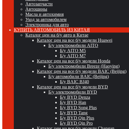
Автозапчасти
Автошины
Масла и автохимия
Уход за автомобилем
Электроника для авто
КУПИТЬ АВТОМОБИЛЬ ИЗ КИТАЯ
Каталог цен на б/у авто в Китае
Каталог цен на все б/у модели Huawei
Б/у электромобили AITO
Б/у AITO M5
Б/у AITO M7
Каталог цен на все б/у модели Honda
Б/у электромобили Breeze (Haoying)
Каталог цен на все б/у модели BAIC (Beijing)
Б/у автомобили BAIC (Beijing)
Б/у BAIC BJ40
Каталог цен на все б/у модели BYD
Б/у электромобили BYD
Б/у BYD Denza
Б/у BYD Han
Б/у BYD Song Plus
Б/у BYD Tang
Б/у BYD Qin Plus
Б/у BYD Qin Pro
Каталог цен на все б/у модели Changan