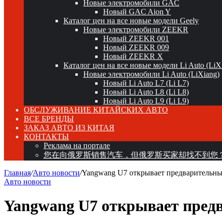
Новые электромобили GAC
Новый GAC Aion Y
Каталог цен на все новые модели Geely
Новые электромобили ZEEKR
Новый ZEEKR 001
Новый ZEEKR 009
Новый ZEEKR X
Каталог цен на все новые модели Li Auto (LiX
Новые электромобили Li Auto (LiXiang)
Новый Li Auto L7 (Li L7)
Новый Li Auto L8 (Li L8)
Новый Li Auto L9 (Li L9)
ОБСЛУЖИВАНИЕ КИТАЙСКИХ АВТО
ВСЕ БРЕНДЫ
ЗАКАЗ АВТО ИЗ КИТАЯ
КОНТАКТЫ
Реклама на портале
您在向俄罗斯销售汽车，但俄罗斯买家却找不到您
Главная
/
Авто новости
/
Yangwang U7 открывает предварительны
Авто новости
Yangwang U7 открывает предв