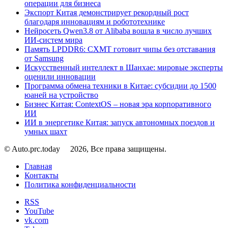
операции для бизнеса
Экспорт Китая демонстрирует рекордный рост
благодаря инновациям и робототехнике
Нейросеть Qwen3.8 от Alibaba вошла в число лучших
ИИ-систем мира
Память LPDDR6: CXMT готовит чипы без отставания
от Samsung
Искусственный интеллект в Шанхае: мировые эксперты
оценили инновации
Программа обмена техники в Китае: субсидии до 1500
юаней на устройство
Бизнес Китая: ContextOS – новая эра корпоративного
ИИ
ИИ в энергетике Китая: запуск автономных поездов и
умных шахт
© Auto.prc.today
2026, Все права защищены.
Главная
Контакты
Политика конфиденциальности
RSS
YouTube
vk.com