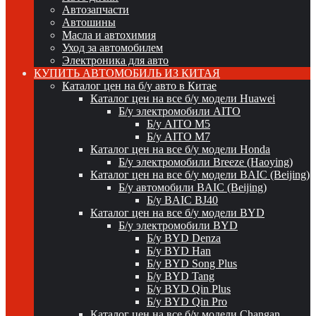
Автозапчасти
Автошины
Масла и автохимия
Уход за автомобилем
Электроника для авто
КУПИТЬ АВТОМОБИЛЬ ИЗ КИТАЯ
Каталог цен на б/у авто в Китае
Каталог цен на все б/у модели Huawei
Б/у электромобили AITO
Б/у AITO M5
Б/у AITO M7
Каталог цен на все б/у модели Honda
Б/у электромобили Breeze (Haoying)
Каталог цен на все б/у модели BAIC (Beijing)
Б/у автомобили BAIC (Beijing)
Б/у BAIC BJ40
Каталог цен на все б/у модели BYD
Б/у электромобили BYD
Б/у BYD Denza
Б/у BYD Han
Б/у BYD Song Plus
Б/у BYD Tang
Б/у BYD Qin Plus
Б/у BYD Qin Pro
Каталог цен на все б/у модели Changan