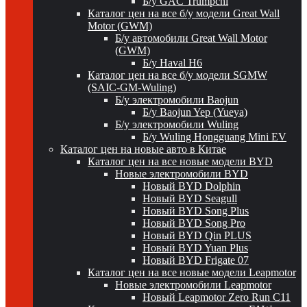
Б/у GAC Trumpchi
Каталог цен на все б/у модели Great Wall
Motor (GWM)
Б/у автомобили Great Wall Motor
(GWM)
Б/у Haval H6
Каталог цен на все б/у модели SGMW
(SAIC-GM-Wuling)
Б/у электромобили Baojun
Б/у Baojun Yep (Yueya)
Б/у электромобили Wuling
Б/у Wuling Hongguang Mini EV
Каталог цен на новые авто в Китае
Каталог цен на все новые модели BYD
Новые электромобили BYD
Новый BYD Dolphin
Новый BYD Seagull
Новый BYD Song Plus
Новый BYD Song Pro
Новый BYD Qin PLUS
Новый BYD Yuan Plus
Новый BYD Frigate 07
Каталог цен на все новые модели Leapmotor
Новые электромобили Leapmotor
Новый Leapmotor Zero Run C11