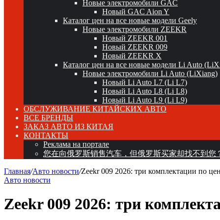
Новые электромобили GAC
Новый GAC Aion Y
Каталог цен на все новые модели Geely
Новые электромобили ZEEKR
Новый ZEEKR 001
Новый ZEEKR 009
Новый ZEEKR X
Каталог цен на все новые модели Li Auto (LiX
Новые электромобили Li Auto (LiXiang)
Новый Li Auto L7 (Li L7)
Новый Li Auto L8 (Li L8)
Новый Li Auto L9 (Li L9)
ОБСЛУЖИВАНИЕ КИТАЙСКИХ АВТО
ВСЕ БРЕНДЫ
ЗАКАЗ АВТО ИЗ КИТАЯ
КОНТАКТЫ
Реклама на портале
您在向俄罗斯销售汽车，但俄罗斯买家却找不到您
Главная
/
Авто новости
/
Zeekr 009 2026: три комплектации по цен
Авто новости
Zeekr 009 2026: три комплекта