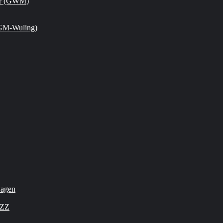
or (GWM)
GM-Wuling)
wagen
OZZ