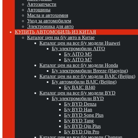
Автозапчасти
Автошины
Масла и автохимия
Уход за автомобилем
Электроника для авто
КУПИТЬ АВТОМОБИЛЬ ИЗ КИТАЯ
Каталог цен на б/у авто в Китае
Каталог цен на все б/у модели Huawei
Б/у электромобили AITO
Б/у AITO M5
Б/у AITO M7
Каталог цен на все б/у модели Honda
Б/у электромобили Breeze (Haoying)
Каталог цен на все б/у модели BAIC (Beijing)
Б/у автомобили BAIC (Beijing)
Б/у BAIC BJ40
Каталог цен на все б/у модели BYD
Б/у электромобили BYD
Б/у BYD Denza
Б/у BYD Han
Б/у BYD Song Plus
Б/у BYD Tang
Б/у BYD Qin Plus
Б/у BYD Qin Pro
Каталог цен на все б/у модели Changan