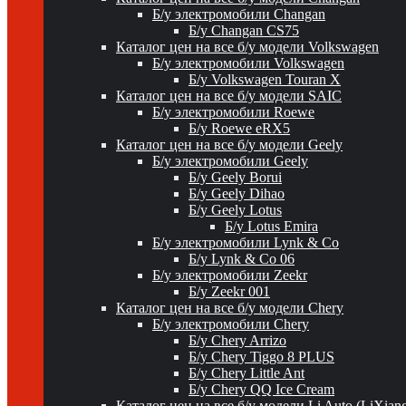
Б/у электромобили Changan
Б/у Changan CS75
Каталог цен на все б/у модели Volkswagen
Б/у электромобили Volkswagen
Б/у Volkswagen Touran X
Каталог цен на все б/у модели SAIC
Б/у электромобили Roewe
Б/у Roewe eRX5
Каталог цен на все б/у модели Geely
Б/у электромобили Geely
Б/у Geely Borui
Б/у Geely Dihao
Б/у Geely Lotus
Б/у Lotus Emira
Б/у электромобили Lynk & Co
Б/у Lynk & Co 06
Б/у электромобили Zeekr
Б/у Zeekr 001
Каталог цен на все б/у модели Chery
Б/у электромобили Chery
Б/у Chery Arrizo
Б/у Chery Tiggo 8 PLUS
Б/у Chery Little Ant
Б/у Chery QQ Ice Cream
Каталог цен на все б/у модели Li Auto (LiXian